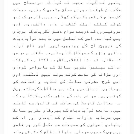
پنھور نے کیا۔ مجید نے کہا کہ ہر سماج میں
حکمران طبقے نے جہاں مسلح جتھوں کے ذریعے محنت
کش عوام کی تحریکوں کو کچلا ہے وہیں انہیں کمزور
کرنے کیلئے اپنے تنخواہ دار دانشوروں اور
پروفیسروں کے ذریعے عوام دشمن نظریات کا پرچار
بھی کیا ہے۔ اسی کے تسلسل میں مابعد نوآبادیات
کی ترویج آج کل یونیورسٹیوں اور نام نہاد
دائیں بازو کے سرکلز کا پسندیدہ مشغلہ ہے، جو
کہ بظاہر تو بڑا انقلابی نظریہ لگتا ہے کیونکہ
اس کے مبلغین مغربی ممالک کے سامراجی کردار
اور عزائم کی مذمت کرتے ہوئے نہیں تھکتے۔ اور
اسی طرح مشرقی ممالک کی تہذیب و ثقافت کو
رومانوی انداز میں بڑے ہی مغالطے کیساتھ پیش
کرتے ہیں۔ جو اس بات کی واضح عکاسی کرتا ہے کہ
یہ معززین تاریخ کی حرکت کے قانون سے نابلد
ہیں۔ مابعد نوآبادیات کے پیروکار مغربی ممالک
میں سرمایہ دارانہ نظام کے اُبھار اور اس کے
بنیادی اصولوں کو سمجھنے سے مکمل طور پر قاصر
ہیں جس کے سبب سرمایہ دارانہ نظام کے ترقی پسند