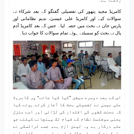
رکھنا ہے۔
کامریڈ مجید پنھور کی تفصیلی گفتگو کے بعد شرکاء نے
سوالات کیے اور کامریڈ علی عیسیٰ، ندیم نظامانی اور
پارس جان نے بحث میں حصہ لیا۔ جس کے بعد کامریڈ آدم
پال نے بحث کو سمیٹتے ہوئے تمام سوالات کا جواب دیا۔
اس کے بعد دوسرے سیشن ”کیا کیا جائے“ پر کامریڈ
علی عیسیٰ نے تفصیلی بحث کا آغاز کرتے ہوئے کہا
کہ محنت کشوں کی اقتدار کی لڑائی اور اسے منزل
یعنی سوشلسٹ نظام کے قیام تک پہنچانے کیلئے جو
علم درکار ہے وہ لینن ازم ہے، جسے ٹراٹسکی نے
مارکسزم کی عملی شکل قرار دیا ہے۔ یہ کتاب لین