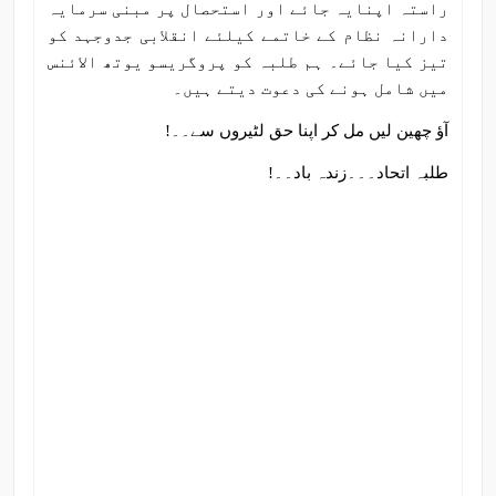
راستہ اپنایہ جائے اور استحصال پر مبنی سرمایہ
دارانہ نظام کے خاتمے کیلئے انقلابی جدوجہد کو
تیز کیا جائے۔ ہم طلبہ کو پروگریسو یوتھ الائنس
میں شامل ہونے کی دعوت دیتے ہیں۔
آؤ چھین لیں مل کر اپنا حق لٹیروں سے۔۔!
طلبہ اتحاد۔۔۔زندہ باد۔۔!