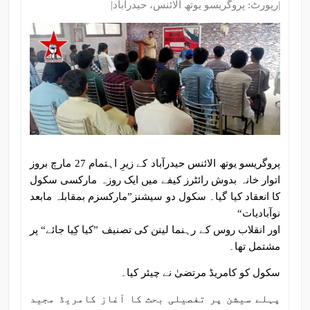
|رپورٹ: پروگریسو یوتھ الائنس، حیدرآباد|
پروگریسو یوتھ الائنس حیدرآباد کے زیرِ اہتمام 27 مارچ بروز
اتوار خانہ بدوش رائٹرز کیفے میں ایک روزہ مارکسی سکول
کا انعقاد کیا گیا۔ سکول دو سیشنز”مارکسزم بمقابلہ مابعد
نوآبادیات“
اور انقلاب روس کے رہنما لینن کی تصنیف ”کیا کِیا جائے“ پر
مشتمل تھا۔
سکول کو کامریڈ مرتضیٰ نے چیئر کیا۔
پہلے سیشن پر تفصیلی بحث کا آغاز کامریڈ مجید