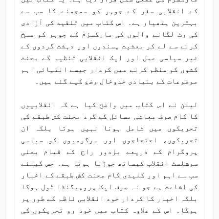
کے انقلابی سفر کے جوہر کو سمجھنے کا سب سے
بہترین ہتھیار ہے۔ اس کتاب میں تنقید کی آزادی
کی رٹ لگانے والوں کی مارکسزم کے جوہر کو مسخ
کرنے سے لے کر معشیت پسندوں اور دہشت گردوں کے
غیر سیاسی عمل اور ایک انقلابی تنظیم کے محنت
کشوں کو منظم کرنے میں کردار جیسے انتہائی اہم
موضوعات کے بنیادی خدوخال وضع کیے گئے ہیں۔
لینن نے اس کتاب میں واضح کیا ہے کہ انقلابیوں
کا کام صرف معاشی مسائل کے گرد محنت کش طبقے کی
تحریکوں میں شامل ہونا نہیں ہوتا بلکہ ان
تحریکوں، احتجاجوں اور سرگرمیوں کو سیاسی
پروگرام کے ذریعے مزدور راج کے قیام یعنی
سوشلسٹ انقلاب کیساتھ جوڑنا ہوتا ہے۔ جس کیلئے
سب سے اہم اور کلیدی کام محنت کش طبقے کے اخبار
کی اشاعت ہے جو نہ صرف ایک پروپیگنڈا ٹول ہوگا
بلکہ اخبار کا کردار خود انقلابی ناظم کے طور پر
ہوگا۔ اس کے علاوہ کتاب میں خود رو تحریکوں کی