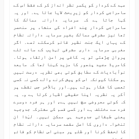
عہد کے کردار کو یکسر نظر انداز کر کے فقط اس کے
سامراجی کردار کو زیرِبحث لایا جاتا ہے۔ اور یہ
کہا جاتا ہے کہ سرمایہ دارانہ ممالک کا
سامراجی کردار چند افراد کی منشاء پر منحصر
تھا نیز مشرقی ممالک بغیر سرمایہ دارانہ نظام
کے یہاں ایک جنت نظیر قائم کرسکتے تھے۔ اگر
مغربی سرمایہ داری مشرقی تہذیب کے سائے تلے
پروان چڑھتی تو یہ کافی پر امن ارتقاء ہوتا۔
کامریڈ مجید پنھور کا مزید کہنا تھا کہ مابعد
نوآبادیات کے مطابق کوئی بھی نظریہ درست نہیں
ہو سکتا کیونکہ اس کو پیش کرنے والے کسی نہ کسی
تعصب کا شکار ہوتے ہیں۔اور بالآخر جس نقطے پر
آکر یہ نظریہ اپنا حقیقی اظہار کرتا ہے وہ یہ
کہ کوئی معروضی سچ نہیں ہے، اور ہر فرد دوسرے
فرد سے مختلف ہے اور کسی قسم کی مشترکہ جدوجہد
یعنی طبقاتی جدوجہد ہی ممکن نہیں۔ لہٰذا ان
تنخواہ داروں کا اصل مقصد سرمایہ دارانہ نظام
کا تحفظ کرنا اور ظلم پر مبنی اس نظام کو قائم