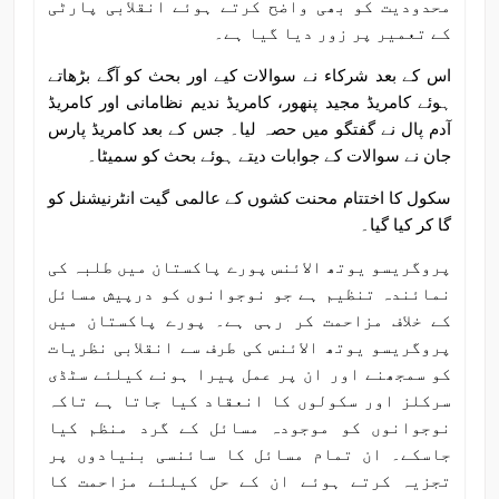
محدودیت کو بھی واضح کرتے ہوئے انقلابی پارٹی
کے تعمیر پر زور دیا گیا ہے۔
اس کے بعد شرکاء نے سوالات کیے اور بحث کو آگے بڑھاتے
ہوئے کامریڈ مجید پنھور، کامریڈ ندیم نظامانی اور کامریڈ
آدم پال نے گفتگو میں حصہ لیا۔ جس کے بعد کامریڈ پارس
جان نے سوالات کے جوابات دیتے ہوئے بحث کو سمیٹا۔
سکول کا اختتام محنت کشوں کے عالمی گیت انٹرنیشنل کو
گا کر کیا گیا۔
پروگریسو یوتھ الائنس پورے پاکستان میں طلبہ کی
نمائندہ تنظیم ہے جو نوجوانوں کو درپیش مسائل
کے خلاف مزاحمت کر رہی ہے۔ پورے پاکستان میں
پروگریسو یوتھ الائنس کی طرف سے انقلابی نظریات
کو سمجھنے اور ان پر عمل پیرا ہونے کیلئے سٹڈی
سرکلز اور سکولوں کا انعقاد کیا جاتا ہے تاکہ
نوجوانوں کو موجودہ مسائل کے گرد منظم کیا
جاسکے۔ ان تمام مسائل کا سائنسی بنیادوں پر
تجزیہ کرتے ہوئے ان کے حل کیلئے مزاحمت کا