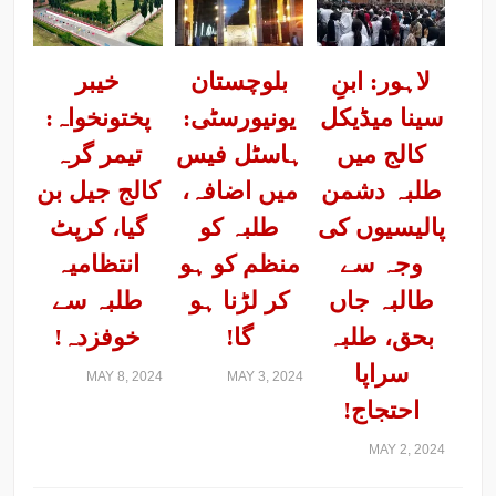
لاہور: ابنِ
بلوچستان
خیبر
سینا میڈیکل
یونیورسٹی:
پختونخواہ:
کالج میں
ہاسٹل فیس
تیمر گرہ
طلبہ دشمن
میں اضافہ،
کالج جیل بن
پالیسیوں کی
طلبہ کو
گیا، کرپٹ
وجہ سے
منظم کو ہو
انتظامیہ
طالبہ جاں
کر لڑنا ہو
طلبہ سے
بحق، طلبہ
گا!
خوفزدہ!
سراپا
MAY 8, 2024
MAY 3, 2024
احتجاج!
MAY 2, 2024