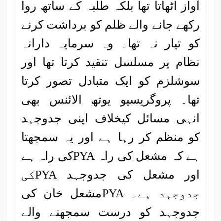
آواز اٹھاتا تھا بلکہ طلبہ کے ساتھ روا
رکھے جانے والے ظلم کو برداشت کرنے
کو تیار نہ تھا۔ وہ سرمایہ دارانہ
نظام پر مسلسل تنقید کرتا تھا اور
سوشلزم کو ایک متبادل تصور کرتا
تھا۔ پروگریسیو یوتھ الائنس بھی
انہی مسائل کیخلاف اپنی جدوجہد
کو منظم کر رہا ہے اور یہ سمجھتا
ہے کہ مشعل کی راہ PYAکی راہ ہے
اور مشعل کی جدوجہد PYAکی
جدوجہد ہے۔ PYAمشعل خان کی
جدوجہد کو درست سمجھنے والے