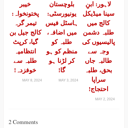
لاہور: ابنِ
بلوچستان
خیبر
سینا میڈیکل
یونیورسٹی:
پختونخواہ:
کالج میں
ہاسٹل فیس
تیمر گرہ
طلبہ دشمن
میں اضافہ،
کالج جیل بن
پالیسیوں کی
طلبہ کو
گیا، کرپٹ
وجہ سے
منظم کو ہو
انتظامیہ
طالبہ جاں
کر لڑنا ہو
طلبہ سے
بحق، طلبہ
گا!
خوفزدہ!
سراپا
MAY 8, 2024
MAY 3, 2024
احتجاج!
MAY 2, 2024
2 Comments