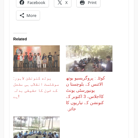
Facebook
X
Print
More
Related
کوئٹہ: پروگریسیو یوتھ
یوتھ کنونشن لاہور:
الائنس کے بلوچستا ن
سوشلسٹ انقلاب ہی مشعل
یونیورسٹی یونٹ
کے خون کا حقیقی بدلہ
کااجلاس، 3 اکتوبر کے
ہے!
کنونشن کے تیاریوں کا
جائزہ