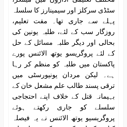
سٹڈی سرکلز اور سیمینارز کا سلسلہ
پہلے سے جاری تھا۔ مفت تعلیم،
روزگار سب کے لئے، طلبہ یونین کی
بحالی اور دیگر طلبہ مسائل کے حل
کے لئے پروگریسو یوتھ الائنس پورے
پاکستان میں طلبہ کو منظم کر رہا
ہے۔ لیکن مردان یونیورسٹی میں
ترقی پسند طالب علم مشعل خان کے
بہیمانہ قتل کے خلاف اپنے احتجاجی
سلسلے کو جاری رکھتے ہوئے
پروگریسیو یوتھ الائنس نے یہ فیصلہ