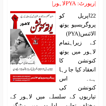
|رپورٹ: PYAلاہور|
22اپریل کو
پروگریسیو یوتھ
الائنس(PYA)
کے زیراہتمام
لاہور میں یوتھ
کنونشن کا
انعقاد کیا جا رہا
ہے۔ اس
کنونشن کی
تیاریوں کے سلسلے میں لاہور کے
مختلف تعلیمی اداروں میں میٹنگز،