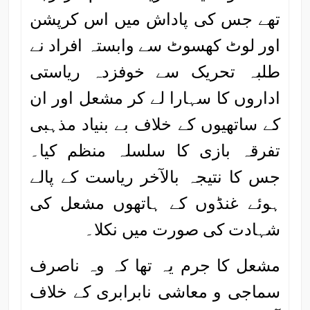
تھے جس کی پاداش میں اس کرپشن
اور لوٹ کھسوٹ سے وابستہ افراد نے
طلبہ تحریک سے خوفزدہ ریاستی
اداروں کا سہارا لے کر مشعل اور ان
کے ساتھیوں کے خلاف بے بنیاد مذہبی
تفرقہ بازی کا سلسلہ منظم کیا۔
جس کا نتیجہ بالآخر ریاست کے پالے
ہوئے غنڈوں کے ہاتھوں مشعل کی
شہادت کی صورت میں نکلا۔
مشعل کا جرم یہ تھا کہ وہ ناصرف
سماجی و معاشی نابرابری کے خلاف