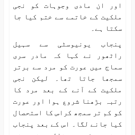
اور ان مادی وجوہات کو نجی
ملکیت کے خاتمے سے ختم کیا جا
سکتا ہے۔
پنجاب یونیوسٹی سے سہیل
راٹھور نے کہا کہ مادر سری
سماج میں عورت کو مرد سے برتر
سمجھا جاتا تھا۔ لیکن نجی
ملکیت کے آنے کے بعد مرد کا
رتبہ بڑھنا شروع ہوا اور عورت
کو کم تر سمجھ کراس کا استحصال
کیا جانے لگا۔ اس کے بعد پنجاب