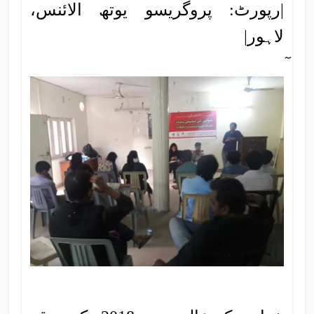
|رپورٹ: پروگریسو یوتھ الائنس،
لاہور|