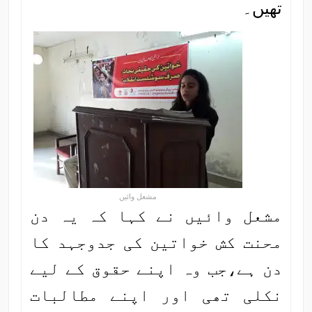
تھیں۔
مشعل وائیں
مشعل وائیں نے کہا کہ یہ دن
محنت کش خواتین کی جدوجہد کا
دن ہے،جب وہ اپنے حقوق کے لیے
نکلی تھی اور اپنے مطالبات