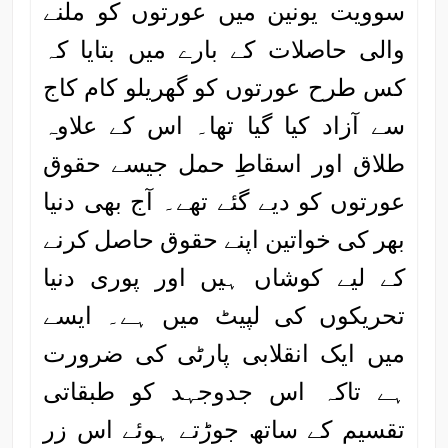
سوویت یونین میں عورتوں کو ملنے
والی حاصلات کے بارے میں بتایا کہ
کس طرح عورتوں کو گھریلو کام کاج
سے آزاد کیا گیا تھا۔ اس کے علاوہ
طلاق اور اسقاطِ حمل جیسے حقوق
عورتوں کو دیے گئے تھے۔ آج بھی دنیا
بھر کی خواتین اپنے حقوق حاصل کرنے
کے لیے کوشاں ہیں اور پوری دنیا
تحریکوں کی لپیٹ میں ہے۔ ایسے
میں ایک انقلابی پارٹی کی ضرورت
ہے تاکہ اس جدوجہد کو طبقاتی
تقسیم کے ساتھ جوڑتے ہوئے اس زر