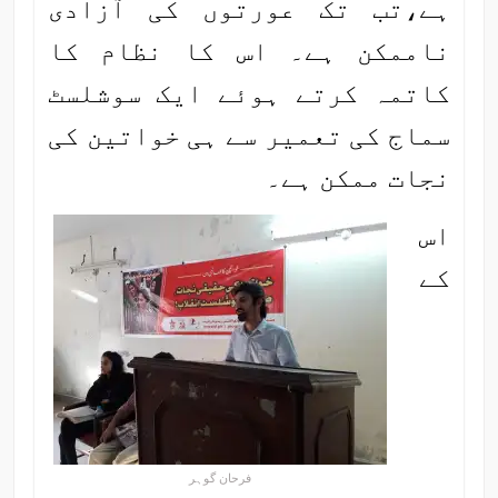
ہے،تب تک عورتوں کی آزادی
ناممکن ہے۔ اس کا نظام کا
کاتمہ کرتے ہوئے ایک سوشلسٹ
سماج کی تعمیر سے ہی خواتین کی
نجات ممکن ہے۔
اس
کے
فرحان گوہر