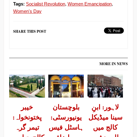
Tags:
Socialist Revolution
,
Women Emancipation
,
Women's Day
SHARE THIS POST
MORE IN NEWS
لاہور: ابنِ
بلوچستان
خیبر
سینا میڈیکل
یونیورسٹی:
پختونخواہ:
کالج میں
ہاسٹل فیس
تیمر گرہ