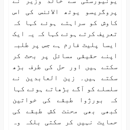
یونیورسٹی سے خالد وزیر نے
پروگریسو یوتھ الائنس کی اس
کاوش کو سراہتے ہوئے کہا کہ
تعریف کرتے ہوئے کہا کہ یہ ایک
ایسا پلیٹ فارم ہے جس پر طلبہ
اپنے حقیقی مسائل پر بحث کر
سکتے ہیں اور حل کی طرف بڑھ
سکتے ہیں۔ زین العابدین نے
سلسلے کو آگے بڑھاتے ہوئے کہا
کہ بورژوا طبقے کی خواتین
کبھی بھی محنت کش طبقے کی
حمایت نہیں کر سکتی بلکہ وہ