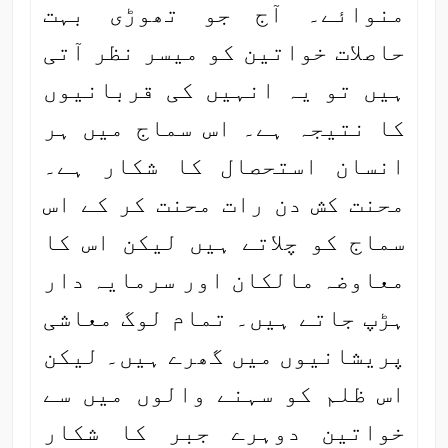
منوائے۔ آج جو تھوڑی بہت
حاصلات خواتین کو میسر نظر آتی
ہیں تو یہ انہیں کی قربانیوں
کا نتیجہ ہے۔ اس سماج میں ہر
انسان استحصال کا شکار ہے۔
محنت کش دن رات محنت کر کے اس
سماج کو چلاتے ہیں لیکن اس کا
معاوضہ مالکان اور سرمایہ دار
ہڑپ جاتے ہیں۔ تمام لوگ معاشی
پریشانیوں میں گھرے ہیں۔ لیکن
اس ظلم کو سہنے والوں میں سے
خواتین دوہرے جبر کا شکار