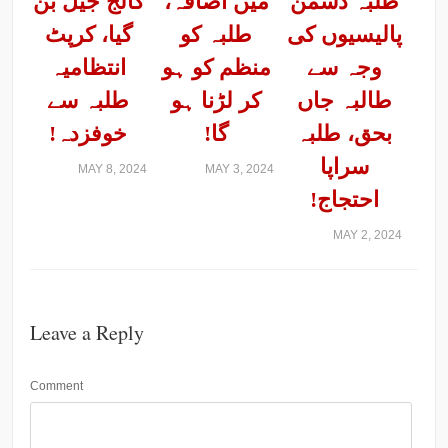
طلبہ دشمن
میں اضافہ،
کالج جیل بن
پالیسیوں کی
طلبہ کو
گیا، کرپٹ
وجہ سے
منظم کو ہو
انتظامیہ
طالبہ جاں
کر لڑنا ہو
طلبہ سے
بحق، طلبہ
گا!
خوفزدہ!
سراپا
MAY 8, 2024
MAY 3, 2024
احتجاج!
MAY 2, 2024
Leave a Reply
Comment