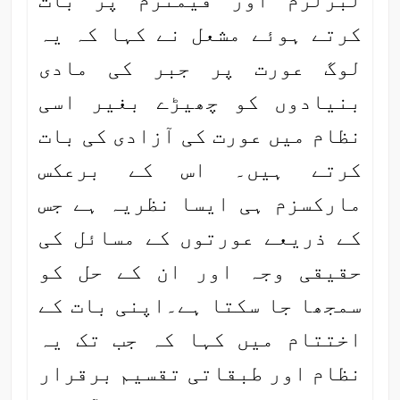
لبرلزم اور فیمنزم پر بات
کرتے ہوئے مشعل نے کہا کہ یہ
لوگ عورت پر جبر کی مادی
بنیادوں کو چھیڑے بغیر اسی
نظام میں عورت کی آزادی کی بات
کرتے ہیں۔ اس کے برعکس
مارکسزم ہی ایسا نظریہ ہے جس
کے ذریعے عورتوں کے مسائل کی
حقیقی وجہ اور ان کے حل کو
سمجھا جا سکتا ہے۔اپنی بات کے
اختتام میں کہا کہ جب تک یہ
نظام اور طبقاتی تقسیم برقرار