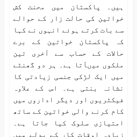
ہیں۔ پاکستان میں محنت کش
خواتین کی حالت زار کے حوالے
سے بات کرتے ہوئے انہوں نے کہا
کہ پاکستان خواتین کے برے
حالات کے حساب سے آخری تین
ملکوں میںآتا ہے۔ ہر دو گھنٹے
میں ایک لڑکی جنسی زیادتی کا
نشانہ بنتی ہے۔ اس کے علاوہ
فیکٹریوں اور دیگر اداروں میں
کام کرنے والی خواتین کے ساتھ
امتیازی سلوک کیا جاتا ہے۔
زیادہ اوقاتِ کار کے بدلے میں