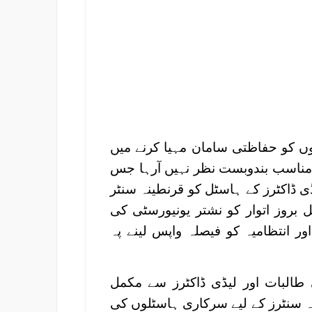
ں کو حفاظتی سامان مہیا کرنے میں
ی مناسب بندوبست نظر نہیں آرہا جس
ڈی ڈاکٹرز کے ہاسٹل کو قرنطینہ سنٹر
فیصلہ کیا گیا۔ اس فیصلے کے خلاف 12 اپریل بروز اتوار کو نشتر یونیورسٹی کی
اور انتظامیہ کو فیصلہ واپس لینے پہ
 طالبات اور لیڈی ڈاکٹرز سے مکمل
ہ سنٹرز کے لیے سرکاری ہاسٹلوں کی