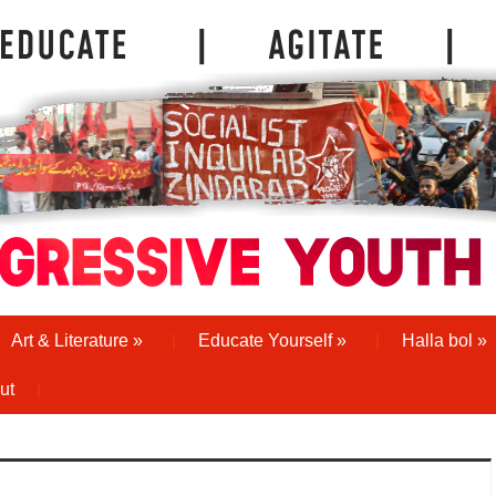
Art & Literature
»
Educate Yourself
»
Halla bol
»
ut