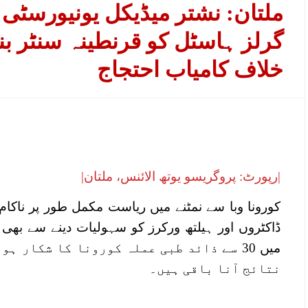
ملتان: نشتر میڈیکل یونیورسٹی 
گرلز ہاسٹل کو قرنطینہ سنٹر بنا
خلاف کامیاب احتجاج
|رپورٹ: پروگریسو یوتھ الائنس، ملتان|
کورونا وبا سے نمٹنے میں ریاست مکمل طور پر ناکام
ڈاکٹروں اور ہیلتھ ورکرز کو سہولیات دینے سے بھی
میں 30 سے ذائد طبی عملہ کورونا کا شکار 
نتائج آنا باقی ہیں۔