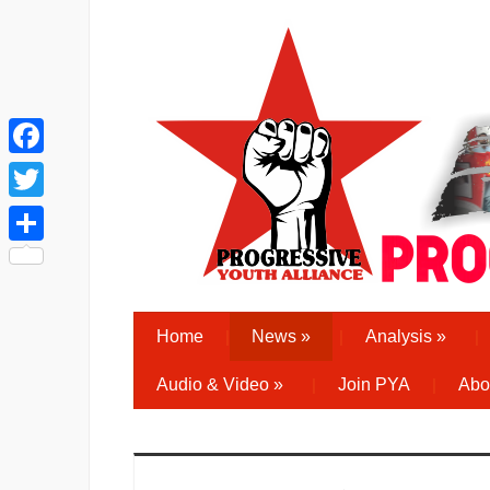
Facebook
Twitter
Share
Home
News
»
Analysis
»
Audio & Video
»
Join PYA
Abo