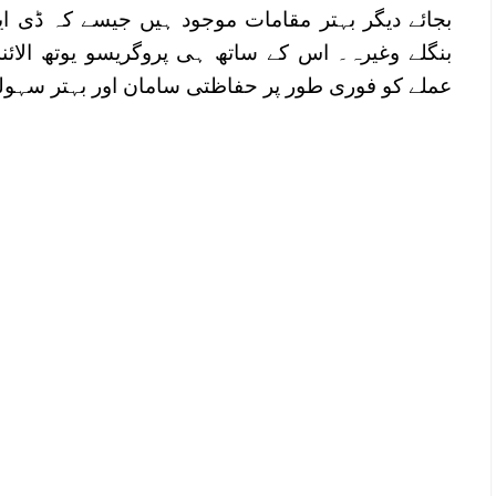
بجائے دیگر بہتر مقامات موجود ہیں جیسے کہ ڈی ای
بنگلے وغیرہ۔ اس کے ساتھ ہی پروگریسو یوتھ الائن
عملے کو فوری طور پر حفاظتی سامان اور بہتر سہول