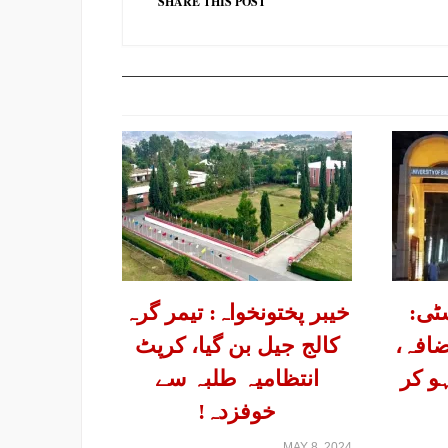
SHARE THIS POST
ٹی:
خیبر پختونخواہ: تیمر گرہ
افہ،
کالج جیل بن گیا، کرپٹ
و کر
انتظامیہ طلبہ سے
خوفزدہ!
MAY 8, 2024