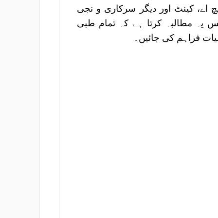
چ اے، کینٹ اور دیگر سرکاری و نجی
س یہ مطالبہ کرتا ہے کہ تمام طبی
یات فراہم کی جائیں۔