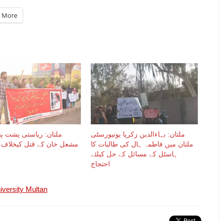
More
ملتان: بہاءالدین زکریا یونیورسٹی
ملتان: ریاستی پشت پ
ملتان میں فاطمہ ہال کی طالبات کا
مشعل خان کے قتل کیخلاف 
ہاسٹل کے مسائل کے حل کیلئے
احتجاج
iversity Multan