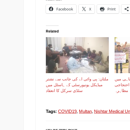
Facebook
X
Print
Related
ناہی میں
ملتان: پی وائی اے کی جانب سے نشتر
احتجاجی
میڈیکل یونیورسٹی کے ہاسٹل میں
مظاہرہ
سٹڈی سرکل کا انعقاد
Tags:
COVID19
,
Multan
,
Nishtar Medical Un