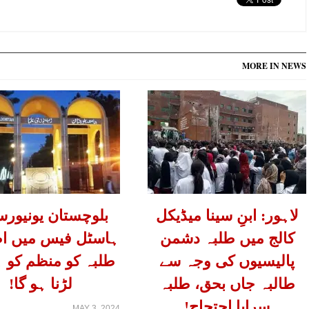
MORE IN NEWS
لاہور: ابنِ سینا میڈیکل
بلوچستان یونیورس
کالج میں طلبہ دشمن
ہاسٹل فیس میں اض
پالیسیوں کی وجہ سے
طلبہ کو منظم کو ہ
طالبہ جاں بحق، طلبہ
لڑنا ہو گا!
سراپا احتجاج!
MAY 3, 2024