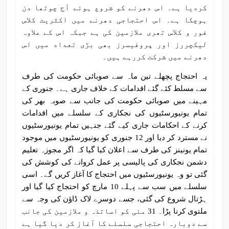
کردیا ہے۔ اس دھرنے کو شروع ہوئے آج چوتھا دن
ہوچکا ہے۔ اس احتجاجی دھرنے میں اکثریت کلاس
فور و کلاس تھری ملازمین کی ہے جبکہ اس کے علاوہ
لیکچررز اور پروفیسرز بھی بڑی تعداد میں اس
دھرنے میں شرکت کررہے ہیں۔
یہ احتجاج پچھلے تین ماہ سے صوبائی حکومت کی طرف
سے مسلط کئے گئے اقدامات کے خلاف جاری ہے۔ جنوری کے
مہینے میں صوبائی حکومت کی جانب سے صوبہ بھر کی
تمام یونیورسٹیوں کی نجکاری کے سلسلے میں اقدامات
کرنے کے احکامات جاری کیے گئے جنہیں تمام یونیورسٹیوں
نے مسترد کر دیا اور 12 جنوری کو یونیورسٹیوں میں موجود
تمام یونینز کی طرف سے اعلان کیا گیا کہ اگر مجوزہ تعلیم
دشمن نجکاری کی پالیسی پر عمل کروانے کی کوشش کی
گئی تو وہ یونیورسٹیوں میں احتجاج کا آغاز کریں گے۔ اسی
سلسلے میں سب سے پہلے 10 مارچ کو احتجاج کیا گیا اور
ہڑتال شروع کی گئی، جسے دوسرے لاک ڈاؤن کی وجہ سے
ملتوی کرنا پڑا۔ 31 مئی کو اساتذہ و ملازمین کی جانب
سے دوبارہ احتجاجی سلسلے کا آغاز کر دیا گیا ہے