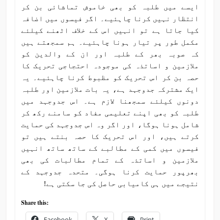
ایسے میں طلبہ کو بھی خاموش تماشائی بن کر
انتظار نہیں کرنا چاہئیے۔ اگر فیسوں میں اضافہ
کیا جاتا ہے تو انہیں اس کے خلاف اٹھنے کیلئے
مکمل طور پر تیار ہونا چاہئیے۔ ہم سمجھتے ہیں
کہ صوبہ بھر کے طلبہ اور ان کے والدین کو
ملازمین و اساتذہ کی موجودہ احتجاجی تحریک کا
حصہ بن کر اس تحریک کو مظبوط کرنا چاہئیے۔ یہ
ایک مشترکہ جدوجہد ہے، یہ بات ملازمین اور طلبہ
دونوں کیلئے سمجھنا لازم ہے۔ اس جدوجہد میں
طلبہ کو بھی اپنے تعلیمی مفاد کو سامنے رکھ کر
شامل ہونا ہوگا، اور اگر وہ اس جدوجہد کی حمایت
کرتے ہیں، اور اس تحریک کا حصہ بنتے ہیں تو
فیسوں میں کمی کے مطالبے کے ساتھ ساتھ انہیں
ملازمین و اساتذہ کے تمام مطالبات کی بھی
بھرپور حمایت کرنا ہوگی۔ متحدہ جدوجہد کے
نتیجے میں ہی کامیابی حاصل کی جا سکتی ہے!
Share this:
Facebook
X
Print