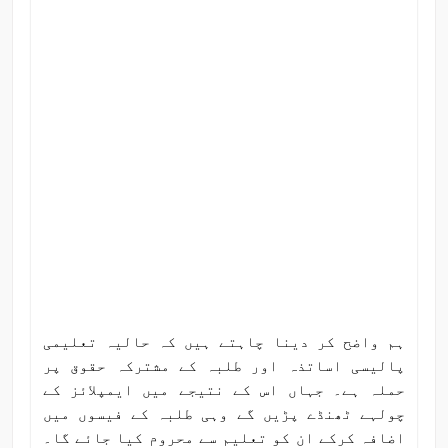
ہم واضح کر دینا چاہتے ہیں کہ حالیہ تعلیمی
پالیسی اساتذہ اور طلبہ کے مشترکہ حقوق پر
حملہ ہے۔ جہاں اس کے نتیجے میں ایمپلائز کے
چولہے ٹھنڈے پڑیں گے وہی طلبہ کے فیسوں میں
اضافہ کرکے ان کو تعلیم سے محروم کیا جائے گا۔