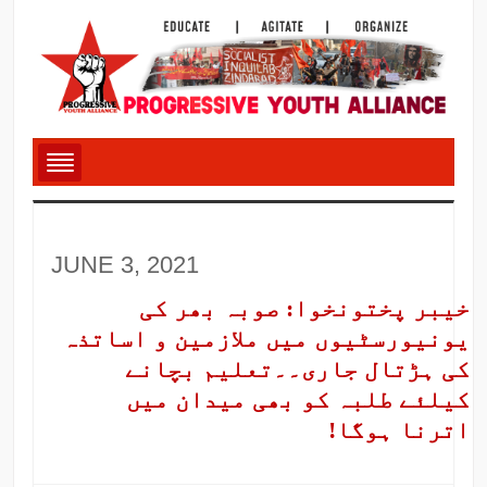
JUNE 3, 2021
خیبر پختونخوا: صوبہ بھر کی
یونیورسٹیوں میں ملازمین و اساتذہ
کی ہڑتال جاری۔۔تعلیم بچانے
کیلئے طلبہ کو بھی میدان میں
اترنا ہوگا!