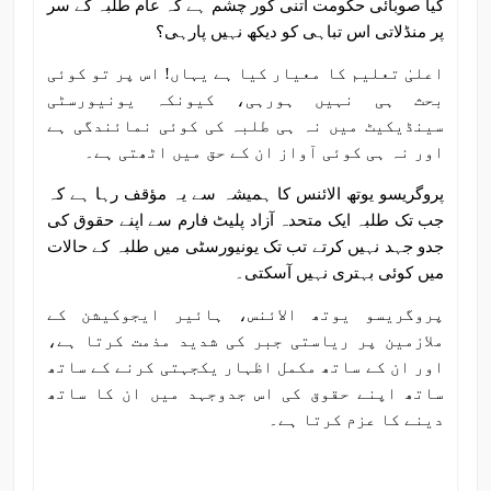
کیا صوبائی حکومت اتنی کور چشم ہے کہ عام طلبہ کے سر
پر منڈلاتی اس تباہی کو دیکھ نہیں پارہی؟
اعلیٰ تعلیم کا معیار کیا ہے یہاں! اس پر تو کوئی
بحث ہی نہیں ہورہی، کیونکہ یونیورسٹی
سینڈیکیٹ میں نہ ہی طلبہ کی کوئی نمائندگی ہے
اور نہ ہی کوئی آواز ان کے حق میں اٹھتی ہے۔
پروگریسو یوتھ الائنس کا ہمیشہ سے یہ مؤقف رہا ہے کہ
جب تک طلبہ ایک متحدہ آزاد پلیٹ فارم سے اپنے حقوق کی
جدو جہد نہیں کرتے تب تک یونیورسٹی میں طلبہ کے حالات
میں کوئی بہتری نہیں آسکتی۔
پروگریسو یوتھ الائنس، ہائیر ایجوکیشن کے
ملازمین پر ریاستی جبر کی شدید مذمت کرتا ہے،
اور ان کے ساتھ مکمل اظہار یکجہتی کرنے کے ساتھ
ساتھ اپنے حقوق کی اس جدوجہد میں ان کا ساتھ
دینے کا عزم کرتا ہے۔