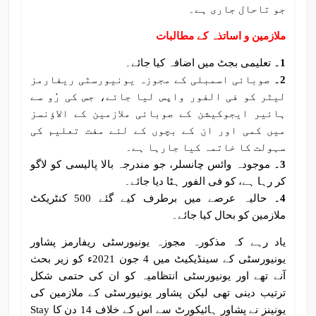
جو تاحال جاری ہے۔
ملازمین و اساتذہ کے مطالبات
1۔
تعلیمی بجٹ میں اضافہ کیا جائے۔
2۔
صوبائی اسمبلی کے مجوزہ یونیورسٹی ریفارمز
لیٹر کو فی الفور واپس لیا جائے، جس کی رُو سے
ہائیر ایجوکیشن کے صوبائی ملازمین کے الاؤنسز
میں کمی اور ان کے بچوں کے لئے مفت تعلیم کی
سہولت کا خاتمہ کیا جارہا ہے۔
3۔
موجودہ وائس چانسلر، جو مندرجہ بالا پالیسی کو لاگو
کر رہا ہے، کو فی الفور ہٹا دیا جائے۔
4۔
حالیہ عرصے میں برطرف کیے گئے 500 کنٹریکٹ
ملازمین کو بحال کیا جائے۔
یاد رہے کہ مذکورہ مجوزہ یونیورسٹی ریفارمز پشاور
یونیورسٹی کے سینڈیکیٹ میں 4 جون 2021ء کو زیر بحث
آنے تھے اور یونیورسٹی انتظامیہ کو ان کی حتمی شکل
ترتیب دینی تھی لیکن پشاور یونیورسٹی کے ملازمین کی
یونینز نے پشاور ہائیکورٹ سے اس کے خلاف 14 دن کا Stay