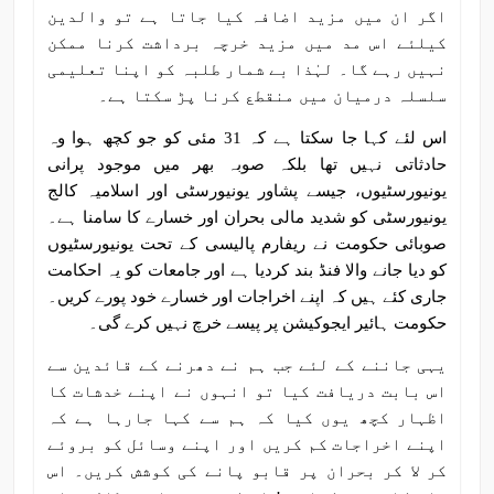
اگر ان میں مزید اضافہ کیا جاتا ہے تو والدین
کیلئے اس مد میں مزید خرچہ برداشت کرنا ممکن
نہیں رہے گا۔ لہٰذا بے شمار طلبہ کو اپنا تعلیمی
سلسلہ درمیان میں منقطع کرنا پڑ سکتا ہے۔
اس لئے کہا جا سکتا ہے کہ 31 مئی کو جو کچھ ہوا وہ
حادثاتی نہیں تھا بلکہ صوبہ بھر میں موجود پرانی
یونیورسٹیوں، جیسے پشاور یونیورسٹی اور اسلامیہ کالج
یونیورسٹی کو شدید مالی بحران اور خسارے کا سامنا ہے۔
صوبائی حکومت نے ریفارم پالیسی کے تحت یونیورسٹیوں
کو دیا جانے والا فنڈ بند کردیا ہے اور جامعات کو یہ احکامت
جاری کئے ہیں کہ اپنے اخراجات اور خسارے خود پورے کریں۔
حکومت ہائیر ایجوکیشن پر پیسے خرچ نہیں کرے گی۔
یہی جاننے کے لئے جب ہم نے دھرنے کے قائدین سے
اس بابت دریافت کیا تو انہوں نے اپنے خدشات کا
اظہار کچھ یوں کیا کہ ہم سے کہا جارہا ہے کہ
اپنے اخراجات کم کریں اور اپنے وسائل کو بروئے
کر لا کر بحران پر قابو پانے کی کوشش کریں۔ اس