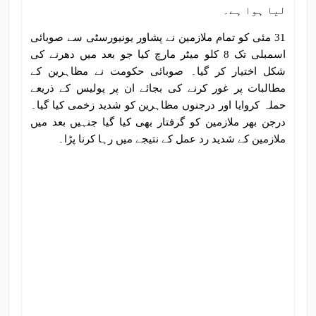
لیا ہوا ہے۔
31 مئی کو تمام ملازمین نے پشاور یونیورسٹی سے صوبائی
اسمبلی تک 8 کلو میٹر مارچ کیا جو بعد میں دھرنے کی
شکل اختیار کر گیا۔ صوبائی حکومت نے مظاہرین کے
مطالبات پر غور کرنے کی بجائے ان پر پولیس کے ذریعے
حملہ کروایا اور درجنوں مظاہرین کو شدید زخمی کیا گیا۔
درجن بھر ملازمین کو گرفتار بھی کیا گیا جنہیں بعد میں
ملازمین کے شدید رد عمل کے نتیجے میں رہا کرنا پڑا۔