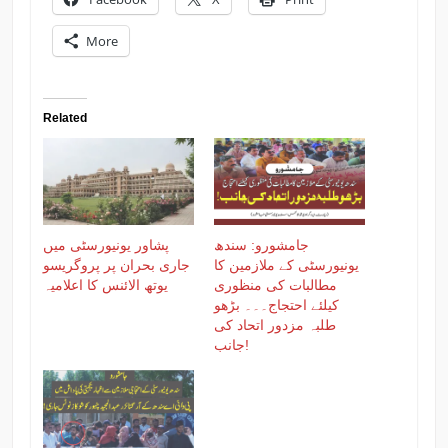
More
Related
جامشورو: سندھ
پشاور یونیورسٹی میں
یونیورسٹی کے ملازمین کا
جاری بحران پر پروگریسو
مطالبات کی منظوری
یوتھ الائنس کا اعلامیہ
کیلئے احتجاج۔۔۔ بڑھو
طلبہ مزدور اتحاد کی
جانب!