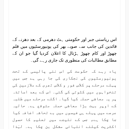
اس ریاستی جبر اور حکومتی ہٹ دھرمی کے بعد دھرنے کے
قائدین کی جانب سے صوبے بھر کی یونیورسٹیوں میں قلم
چھوڑ اور کام چھوڑ ہڑتال کا اعلان کردیا گیا جو ان کے
مطابق مطالبات کی منظوری تک جاری رہے گی۔
یاد رہے کہ حکومت کی اس نئی پالیسی کے تحت
یونیورسٹیوں کی نجکاری کی جا رہی ہے جس میں
پہلے مرحلے پر کلاس فور و کلاس تھری کے ملازمین کی
تنخواہوں میں کٹوتی کی گئی۔ اس کے بعد اساتذہ
پر یہ معاشی حملہ کیا گیا۔ اگلے مرحلے میں طلبہ
کے اوپر بہت بڑا معاشی حملہ متوقع ہے۔ حالیہ
عرصے میں پہلے ہی فیسوں میں بے تحاشہ اضافہ کیا
جا چکا ہے، جس کے نتیجے میں تعلیم کا حصول
اکثریت کیلئے انتہائی مشکل بن چکا ہے۔ لہٰذا