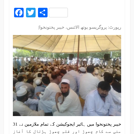
Facebook
Twitter
Share
رپورٹ: پروگریسو یوتھ الائنس، خیبر پختونخوا|
خیبر پختونخوا میں ہائیر ایجوکیشن کے تمام ملازمین نے 31
مئی سے کام چھوڑ اور قلم چھوڑ ہڑتال کا آغاز