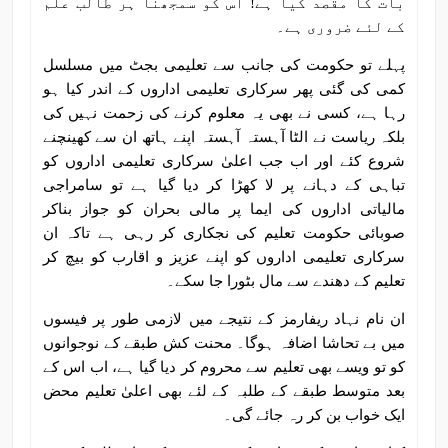
بات کا مقصد کیا ہے! اس کو سمجھنا ہر طالب علم
کے لئے ضروری ہے۔
پہلے تو حکومت کی جانب سے تعلیمی بجٹ میں مسلسل
کمی کی گئی پھر سرکاری تعلیمی اداروں کے اندر کیا ہو
رہا ہے، کسی نے بھی یہ معلوم کرنے کی زحمت نہیں کی
بلکہ ریاست نے الٹا آہستہ آہستہ اپنے ہاتھ ان سے کھینچنے
شروع کئے اور اب جب اعلیٰ سرکاری تعلیمی اداروں کو
تباہی کے دہانے پر لا کھڑا کر دیا گیا ہے تو سامراجی
مالیاتی اداروں کی ایما پر مالی بحران کو جواز بناکر
صوبائی حکومت تعلیم کی نجکاری کر رہی ہے تاکہ ان
سرکاری تعلیمی اداروں کو اپنے عزیز و اقارب کو بیچ کر
تعلیم کے دھندے سے مال بٹورا جا سکے۔
ان نام نہاد ریفارمز کے نتیجے میں لازمی طور پر فیسوں
میں بے تحاشا اضافہ ہوگا۔ محنت کش طبقے کے نوجوانوں
کو تو ویسے بھی تعلیم سے محروم کر دیا گیا ہے، اب اس کے
بعد متوسط طبقے کے طلبہ کے لئے بھی اعلیٰ تعلیم محض
ایک خواب بن کر رہ جائے گی۔