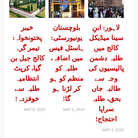
لاہور: ابنِ
بلوچستان
خیبر
سینا میڈیکل
یونیورسٹی:
پختونخواہ:
کالج میں
ہاسٹل فیس
تیمر گرہ
طلبہ دشمن
میں اضافہ،
کالج جیل بن
پالیسیوں کی
طلبہ کو
گیا، کرپٹ
وجہ سے
منظم کو ہو
انتظامیہ
طالبہ جاں
کر لڑنا ہو
طلبہ سے
بحق، طلبہ
گا!
خوفزدہ!
سراپا
MAY 8, 2024
MAY 3, 2024
احتجاج!
MAY 2, 2024