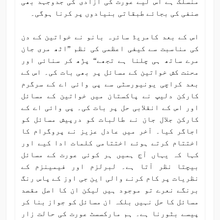
منسلک ہے اس لیے عورت کی آزادی کی جدوجہد بھی
صنفی کی بجائے طبقاتی بنیادوں پر کرنا ہوگی۔
اس کے بعد کامریڈ سائرہ بانو نے خواتین کے دن
کی مناسبت سے کیفی اعظمی کی نظم ”اٹھ مری جان
مرے ساتھ ہی چلنا ہے تجھے“ پڑھ کر سنائی اور
محنت کش خواتین کے مسائل پر بھی بات کی۔ اس کے
بعد کراچی یونیورسٹی سے پی وائی اے کے سرگرم
کارکن دلیپ نے پاکستان میں خواتین کے مسائل
اور اس کے انقلابی حل پر بات کی۔ پی وائی اے کے
کارکن جلال جان نے طالبات کو درپیش مسائل کو
اجاگر کیا۔ آخر میں عادل عزیز نے پروگرام کا
اختتام کرتے ہوئے اختتامی کلمات ادا کیے اور
کہا کہ یہاں آج ہمیں ہر کوئی عورت کے مسائل
بیچتا نظر آتا ہے۔ لبرلزم اور فیمینزم کے
نظریات پر کام کرنے والی این جی اوز کے پاس رنگ
برنگے نعرے تو موجود ہیں لیکن ان کا اصل مقصد
مسائل کا حل نہیں بلکہ ان مسائل کو جواز بنا کر
پیسے بٹورنا ہے۔ ہم مارکسسٹ عورت کی حالت زار