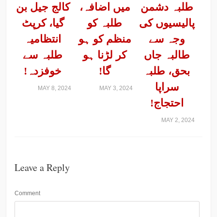
طلبہ دشمن
میں اضافہ،
کالج جیل بن
پالیسیوں کی
طلبہ کو
گیا، کرپٹ
وجہ سے
منظم کو ہو
انتظامیہ
طالبہ جاں
کر لڑنا ہو
طلبہ سے
بحق، طلبہ
گا!
خوفزدہ!
سراپا
MAY 8, 2024
MAY 3, 2024
احتجاج!
MAY 2, 2024
Leave a Reply
Comment