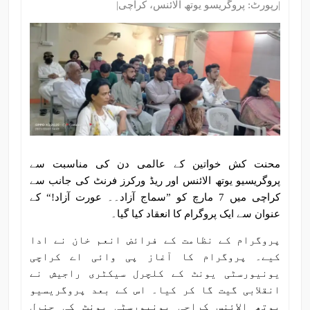
|رپورٹ: پروگریسو یوتھ الائنس، کراچی|
محنت کش خواتین کے عالمی دن کی مناسبت سے
پروگریسیو یوتھ الائنس اور ریڈ ورکرز فرنٹ کی جانب سے
کراچی میں 7 مارچ کو ”سماج آزاد۔۔ عورت آزاد!“ کے
عنوان سے ایک پروگرام کا انعقاد کیا گیا۔
پروگرام کے نظامت کے فرائض انعم خان نے ادا
کیے۔ پروگرام کا آغاز پی وائی اے کراچی
یونیورسٹی یونٹ کے کلچرل سیکٹری راجیش نے
انقلابی گیت گا کر کیا۔ اس کے بعد پروگریسیو
یوتھ الائنس کراچی یونیورسٹی یونٹ کی جنرل