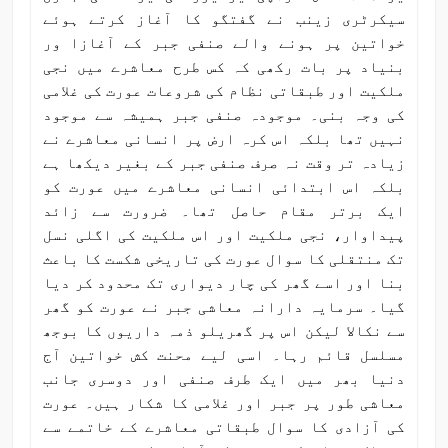
سیکرٹری زینب نے گفتگو کا آغاز کرتے ہوئے
خواتین پر ہونے والے صنفی جبر کے آغازا ور
بنیاد پر بات رکھی کہ کس طرح معاشرے میں نجی
ملکیت اور طبقاتی نظام کی شروعات عورت کی غلامی
کی وجہ بنی۔ موجودہ صنفی جبر ہمیشہ سے موجود
نہیں تھا بلکہ اس کرہ ارض پر انسانی معاشرے نے
زیادہ تر وقت نہ صرف صنفی جبر کے بغیر دیکھا ہے
بلکہ اس ابتدائی انسانی معاشرے میں عورت کو
ایک برتر مقام حاصل تھا۔ ضرورت سے زائد
پیداوار، نجی ملکیت اور اس ملکیت کی اگلی نسل
تک منتقلی کا سوال عورت کی تاریخی شکست کا باعث
بنا اور اسے گھر کی چار دیواری تک محدود کر دیا
گیا۔ سرمایہ دارانہ معاشی جبر نے عورت کو گھر
سے نکالا لیکن اس پر گھریلو ذمہ داریوں کا بوجھ
مسلسل قائم رہا۔ اسی لیے محنت کش خواتین آج
دنیا بھر میں ایک طرف صنفی اور دوسری جانب
معاشی طور پر جبر اور غلامی کا شکار ہیں۔ عورت
کی آزادی کا سوال طبقاتی معاشرے کے خاتمے سے