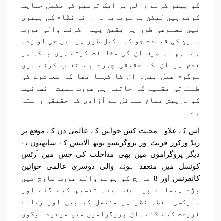
کو بہتر کرنے والی ہر ایک ترمیم کی مکمل حمایت
کرتے ہیں لیکن ہم سرمایہ دارانہ نظام کی بہتری
میں مصنوعی طور پر یقین پیدا کرنے والی عورت
مارچ کی قیادت جو کہ مکمل طور پر این جی او زدہ
ہے۔ ہم نہ صرف ان کی مخالفت کرتے ہیں بلکہ ہر
قدم پر ان کے حقیقی چہرے بے نقاب کرنے میں
سرگرم عمل ہیں۔ ان کا کہنا تھا کہ معاشرے کی
طبقاتی تقسیم کا خاتمہ ہی عورت سمیت انسانیت
کو درپیش تمام مسائل سے آزادی کا حقیقی راستہ
ہے۔
اس کے علاوہ محنت کش خواتین کے عالمی دن کے موقع پر
ریڈ ورکرز فرنٹ اور پروگریسو یوتھ الائنس کے ساتھیوں نے
دیگر پروگراموں میں بھی مداخلت کی جس میں آرٹس
کونسل میں منعقد ہونے والی دوسری عالمی خواتین
کانفرنس اور 8 مارچ کو ہونے والے عورت مارچ میں
بڑے پیمانے پر لیف لیٹس تقسیم کیے گئے اور
مارکسی نقطہ نظر پر مشتمل کتابیں اور رسالے
فروخت کیے گئے۔ ان پروگراموں میں موجود لوگوں