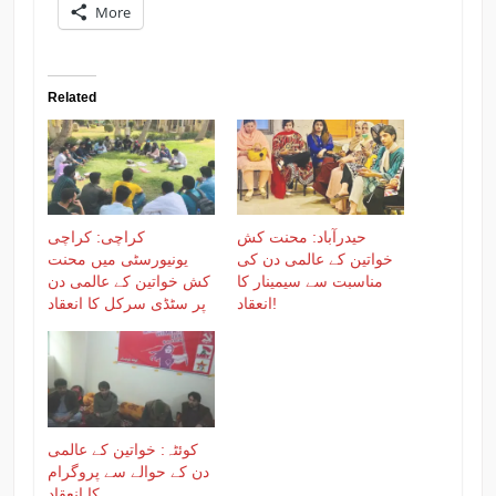
More
Related
حیدرآباد: محنت کش
کراچی: کراچی
خواتین کے عالمی دن کی
یونیورسٹی میں محنت
مناسبت سے سیمینار کا
کش خواتین کے عالمی دن
انعقاد!
پر سٹڈی سرکل کا انعقاد
کوئٹہ: خواتین کے عالمی
دن کے حوالے سے پروگرام
کا انعقاد