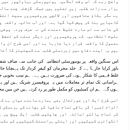
واضح رہے کہ اس وقت اسلامیہ یونیورسٹی بہاولپور میں 
ہزار سے زائد طلبہ زیرِ تعلیم ہیں جبکہ گزشتہ چند سال
ہے مگر بکاؤ صحافیوں اور لالچی پروفیسروں سمیت انتظ
کامیابی بنا کر پیش کیا گیا ہے۔ اور اب حالیہ واقعہ پ
کی جانب سے اس سارے غلیظ دھندے کی نہ صرف پردہ پوشی 
ملوث انتظامیہ کے پروفیسروں اور دیگر عملے کو تحفظ ف
معمول کا واقعہ قرار دیا جارہا ہے اور اسی طرح ان وا
ہیں وہ اپنے دفاع میں زبردستی طلبہ سے کمپئینز کا آغا
اس سنگین واقعہ پر یونیورسٹی انتظامیہ کی جانب سے صاف شفاف 
باور کرایا جارہا ہے کہ جلد مجرمان کو کیفرِ کردار تک پہنچایا 
غلط فہمی کا شکار ہونے کی ضرورت نہیں ہے۔ ہم سب بخوبی جا
ہراسانی تک تمام تر معاملات میں یہ پروفیسرز شریک ہیں اور ی
ہوں گے۔ ہم ان کمیٹیوں کو مکمل طور پر رد کرتے ہیں جن میں 
اسی طرح ایک اور صورتحال بھی ہمارے سامنے عیاں ہے کہ 
الزام ٹھہرا کر باقی تمام مافیا کو بچانے کی ہرممکن ک
کر تمام پالتو اساتذہ اور چاپلوس طلبہ ایک پیج پر ہ
انکوائری کمیٹیوں اور اینٹی ہراسمنٹ کمیٹیوں کو مکمل 