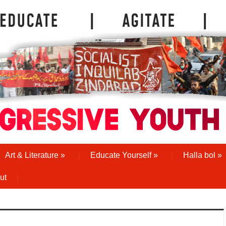
Art & Literature
»
Educate Yourself
»
Halla bol
»
ut