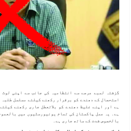
گزشتہ لمبے عرصے سے انتظامیہ کی جانب سے اپنی لوٹ 
استحصال کے دھندے کو برقرار رکھنے کیلئے مسلسل طلبہ ک
ہے اور اپنے غلیظ دھندے کو بلاتعطل جاری رکھنے کیلئے
ہے۔ یہ عمل پاکستان کی تمام یونیورسٹیوں میں بالعموم
بالخصوص شدت کے ساتھ جاری ہے۔