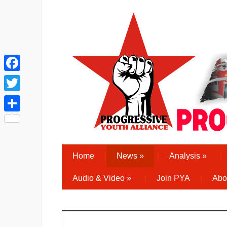
Facebook
Twitter
Share
Home
News
»
Analysis
»
Audio & Video
»
Join PYA
Abo