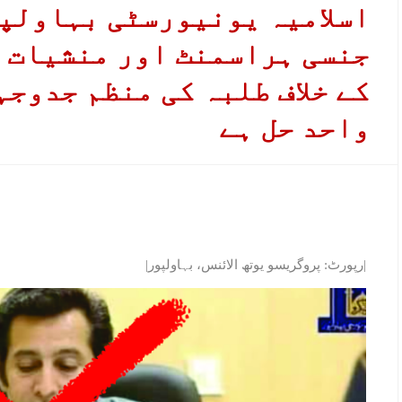
اسلامیہ یونیورسٹی بہاولپ
جنسی ہراسمنٹ اور منشیات 
کے خلاف طلبہ کی منظم جدوجہ
واحد حل ہے
|رپورٹ: پروگریسو یوتھ الائنس، بہاولپور|