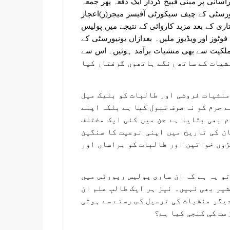
سانی پر مبنی قبیح کردار ایک دفعہ پھر جمعہ
یورسٹی کے چیف سیکورٹی آفیسر میجر(ر)اعجاز
ری کے بعد مزید کاروائی کے نتیجے میں پولیس
ٹوز اور ویڈیوز ملیں۔ بعدازاں یونیورسٹی کے
ملکیت سے بھی منشیات برآمد ہوئیں۔ اس سے
و بھی منشیات کے ساتھ رنگے ہاتھوں گرفتار کیا
منشیات فروشی اور طالبات کو بلیک میل
 جرم کو نہ صرف قبول کیا ہے بلکہ اپنے
 بھی بتایا ہے جن میں کئی ایک مختلف
ن کی تاریخ میں اپنی نوعیت کا سنگین
ڑوں خواتین اور طالبات کو ہراساں اور
و یہ ہے کہ ان ساری پولیس رپورٹس میں
یر بھی نہیں۔ نیز ہر ایک طالبِ علم ان
دیگر منشیات کی ترسیل کس رستے سے ہوتی
مت کی کنجی کیا ہے؟