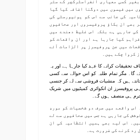
بغیر کسی معیاری انفراسٹرکچر کے ستر
وں میں فیسوں میں دوگنا اضافہ کیا گیا
امیہ کی جانب سے اس کو یونیورسٹی کی
ر بھی ان بکاؤ پروفیسروں اور صحافیوں
کی جارہی ہے بلکہ اس غلیظ دھندے میں
راہم کیا جارہا ہے اور ان واقعات کو
قعات میں جن پروفیسرز پر الزامات آئے
ز کروا چکے ہیں۔
تحقیقات کرانے کا عہد کیا جارہا ہے اور یہ
جائے گا۔ مگر تمام طلبہ کو اس حوالے سے کسی
نتے ہیں کہ منشیات فروشی سے لے کر جنسی
ہی پروفیسرز ان انکوائری کمیٹیوں میں شریک
مجرم ہی منصف ہوں گے۔
اس واقعے میں صرف دو شخصیات کو موردِ
وشش کی جارہی ہے جس میں صحافیوں سے لے
یں۔ اس لیے بھی ہمیں انتظامیہ کی ان
رد کرنے کی ضرورت ہے۔