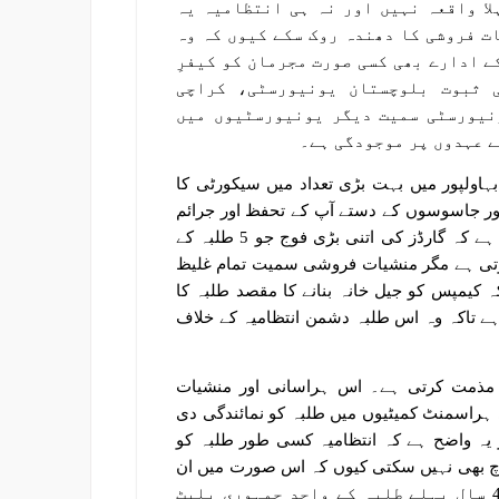
لا واقعہ نہیں اور نہ ہی انتظامیہ یہ
ت فروشی کا دھندہ روک سکے کیوں کہ وہ
ے ادارے بھی کسی صورت مجرمان کو کیفرِ
 ثبوت بلوچستان یونیورسٹی، کراچی
نیورسٹی سمیت دیگر یونیورسٹیوں میں
ے عہدوں پر موجودگی ہے۔
ہاولپور میں بہت بڑی تعداد میں سیکورٹی کا
ز اور جاسوسوں کے دستے آپ کے تحفظ اور جرائم
کے خاتمے کیلئے موجود ہیں۔ لیکن اسی ایک واقعے نے واضح کردیا ہے کہ گارڈز کی اتنی بڑی فوج جو 5 طلبہ کے
 ہوتی ہے مگر منشیات فروشی سمیت تمام غلیظ
ہ کیمپس کو جیل خانہ بنانے کا مقصد طلبہ کا
 ہے تاکہ وہ اس طلبہ دشمن انتظامیہ کے خلاف
 مذمت کرتی ہے۔ اس ہراسانی اور منشیات
ی ہراسمنٹ کمیٹیوں میں طلبہ کو نمائندگی دی
گر یہ واضح ہے کہ انتظامیہ کسی طور طلبہ کو
وچ بھی نہیں سکتی کیوں کہ اس صورت میں ان
کے تمام کالے کرتوت سب کے سامنے آجائیں گے۔ آج سے تقریباً 40 سال پہلے طلبہ کے واحد جمہوری پلیٹ