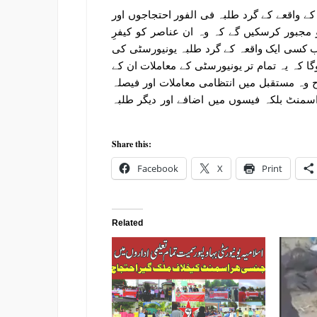
ے واقعے کے گرد طلبہ فی الفور احتجاجوں اور
و مجبور کرسکیں گے کہ وہ ان عناصر کو کیفرِ
ب کسی ایک واقعہ کے گرد طلبہ یونیورسٹی کی
ا کہ یہ تمام تر یونیورسٹی کے معاملات ان کے
وہ مستقبل میں انتظامی معاملات اور فیصلہ
منٹ بلکہ فیسوں میں اضافے اور دیگر طلبہ
Share this:
Facebook
X
Print
Related