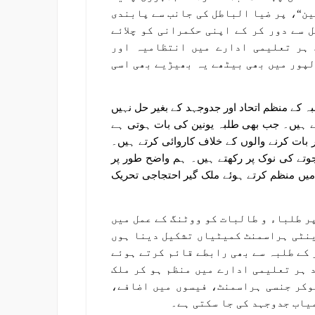
ین“، پر ضیا الباطل کی جانب سے پابندی
 سے دور کر کے اپنی حکمرانی کو چلائے
 ہر تعلیمی ادارے میں انتظامیہ اور
پور میں بھی بیٹھے یہ بھیڑیے بھی اسی
کے منظم اتحاد اور جدوجہد کے بغیر حل نہیں
 ہیں۔ جب بھی طلبہ یونین کی بات ہوتی ہے
 بات کرنے والوں کے خلاف کاروائی کرتے ہیں۔
جوتے کی نوک پر رکھتے ہیں۔ ہم واضح طور پر
کی یونیورسٹیوں میں منظم کرتے ہوئے ملک گیر احتجاجی تحریک
پر طلباء و طالبات کو ووٹنگ کے عمل میں
ینٹی ہراسمنٹ کمیٹیاں تشکیل دینا ہوں
 کے طلبہ سے بھی رابطے قائم کرتے ہوئے
 ہر تعلیمی ادارے میں منظم ہو کر ملک
وکر جنسی ہراسمنٹ، فیسوں میں اضافے،
یاب جدوجہد کی جا سکتی ہے۔