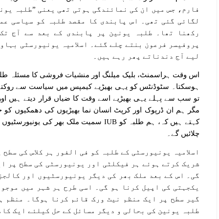
فارم، جس میں ان کی نمائندگی ہوتی تھی یعنی ”طلبہ یون
لگائی گئی تھی۔ اس پابندی کا مقصد طلبہ کو سیاسی عمل
رکھنا تھا۔ طلبہ یونین پر پابندی کے بعد سے آج تک
پروفیسر فرعون بنتے چلے گئے۔ اسلامیہ یونیورسٹی بہاول
لیے آج دندناتے پھر رہے ہیں۔
اس وقت ہراسمنٹ، بلیک میلنگ اور منشیات فروشی کا مسئلہ طلبہ 
ہوسکتا۔ سٹوڈنٹس کو یہی بھیڑیے کیمپس میں سیاست سے روکتے
تو سب سے پہلے یہی بھیڑیے اسے وقت کا ضیاں قرار دیتے ہیں اور
مگر ہم ان ڈرپوک اور کرپٹ انسان نما بھیڑیوں کی دھمکیوں کو 
کہتے ہیں کہ، ہم طلبہ کو IUB سمیت ملک بھر 
چلائیں گے۔
اسلامیہ یونیورسٹی کے طلبہ کو فی الفور ہر کلاس کی سطح 
شریک کرتے ہوئے ہر فیکلٹی اور یونیورسٹی کی سطح پر ا
گی۔ اس کے بعد ملک بھر کی دیگر یونیورسٹیوں اور کالجز
یکجہتی کی اپیل کرنا ہو گی۔ اسی طرح ہر شہر میں موجود
گیر سطح پر ایک منظم نیٹ ورک قائم کرنا ہوگا۔ منظم ہ
طلبہ یونین کی بحالی و دیگر مسائل کے حل کیلئے ایک کام