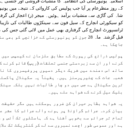
اسلامیہ یونیورسٹی کی انتظامیہ کا منشیات فروشی اور جنسی ہرا
کے روز منظرعام پر آیا جب پولیس کی کاروائی کے نتیجے میں یون
شاہ کی گاڑی سے منشیات برآمد ہوئیں۔ میجر (ر) اعجاز کی گرفتا
کو سیکورٹی انچارج کے سیل فون سے سینکڑوں طالبات کی نازیبا فو
ٹرانسپورٹ انچارج کی گرفتاری بھی عمل میں لائی گئی جس کی 
قبل گزشتہ ماہ 28 جون کو یونیورسٹی کے خزانچی ک
جاچکا ہے۔
پولیس ذرائع کی رپورٹ کے مطابق ملزمان نے کیمپس میں 
کرنے اور ان سے زبردستی جنسی تعلقات (ریپ) قائم کرنے کے
ساتھ اس دھندے میں شریک دیگر دسیوں پروفیسروں کا نام
شعبہ جات کے چئیرپرسنز ہیں۔ یقیناً یہ سکینڈل پاکستا
ترین سکینڈل ہے جس میں دو چار طالبات نہیں بلکہ سینک
بلیک میل کرنے کے شواہد ملے ہیں۔
یہ شواہد بظاہر حیران کن ضرور ہوسکتے ہیں مگر حقیقت ت
بیان کردہ جرائم گراؤنڈ پر ہونے والے جرائم کا عشر عش
تمام تر جرائم سے بخوبی آشنا ہے کہ ہاسٹلوں تک آئس و 
ہے اور عمومی طور اچھے نمبروں سے لے کر کنٹریکٹ تک ملاز