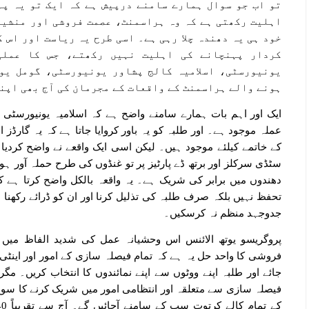
تو اب جو سوال ہمارے سامنے درپیش ہے کہ ایک تو یہ پہ
اہلیت رکھتی ہے کہ وہ ہراسمنٹ، عصمت فروشی اور منشیا
خود ہی یہ دھندہ چلا رہی ہے۔ اسی طرح یہ ریاست اور اس ک
کردار پہنچانے کی اہلیت نہیں رکھتے، جس کا عملی
یونیورسٹی، اسلامیہ کالج پشاور یونیورسٹی، گومل یو
ہونے والے ہراسمنٹ کے واقعات کے مجرمان کی آج بھی اپن
ایک اور اہم بات ہمارے سامنے واضح ہے کہ اسلامیہ یونیورسٹی ب
عملہ موجود ہے۔ اور طلبہ کو یہ باور کروایا جاتا ہے کہ یہ گارڈ
سٹڈی سرکلز اور برتھ ڈے پارٹیز پر تو غنڈوں کی طرح حملہ آور
دھندوں میں برابر کی شریک ہے۔ یہ واقعہ بالکل واضح کرتا ہے ک
تحفظ نہیں بلکہ صرف طلبہ کی تذلیل کرنا اور ان کو ڈرائے رکھنا
جدوجہد منظم نہ کرسکیں۔
پروگریسو یوتھ الائنس اس وحشیانہ عمل کی شدید الفاظ میں
فروشی کا واحد حل یہ ہے کہ تمام فیصلہ سازی کے امور اور اینٹ
جائے اور طلبہ اپنے ووٹوں سے اپنے نمائندوں کا انتخاب کریں۔ م
فیصلہ سازی سے متعلقہ اور انتظامی امور میں شریک کرنے کا س