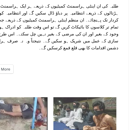
طلبہ کی ان اینٹی ہراسمنٹ کمیٹیوں کے ذریعے ہر ایک ہراسمنٹ ک
ہڑتالوں کے ذریعے انتظامیہ پر دباؤ ڈال سکیں گے اور انتظامیہ ک
کردار تک پہنچائے۔ ان منظم اینٹی ہراسمنٹ کمیٹیوں کے ذریعے ج
تمام تر کلاسوں کا بائیکاٹ کریں گے تو اس وقت طلبہ کو ادراک ہوگ
وجود کے بغیر اور ان کی مرضی کے بغیر نہیں چل سکتے۔ اس طرح 
سازی کے عمل میں شریک ہو سکیں گے۔ نتیجتاً وہ نہ صرف ہراس
دشمن اقدامات کا بھی قلع قمع کرسکیں گے۔
More