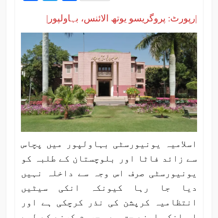
|رپورٹ: پروگریسو یوتھ الائنس، بہاولپور|
اسلامیہ یونیورسٹی بہاولپور میں پچاس
سے زائد فاٹا اور بلوچستان کے طلبہ کو
یونیورسٹی صرف اس وجہ سے داخلہ نہیں
دیا جا رہا کیونکہ انکی سیٹیں
انتظامیہ کرپشن کی نذر کرچکی ہے اور
اب انکو اپنے حق سے محروم کرنے کے لیے