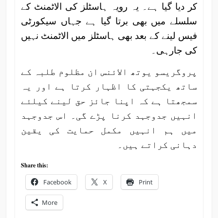
کر دیا گیا ہے۔ یہ رویہ ہاسٹلز کی الاٹمنٹ کے
سلسلے میں بھی برتا گیا ہے جہاں سیکورٹی
فیس لینے کے بعد بھی ہاسٹلز میں الاٹمنٹ نہیں
کی جارہی۔
پروگریسو یوتھ الائنس ان مظلوم طلبہ کے
ساتھ یکجہتی کا اظہار کرتا ہے اور یہ
سمجھتا ہے کہ اپنا جائز حق لینے کیلئے
انہیں جدوجہد کرنا پڑے گی۔ اس جدوجہد
میں ہم انہیں مکمل حمایت کی یقین
دہانی کراتے ہیں۔
Share this:
Facebook
X
Print
More