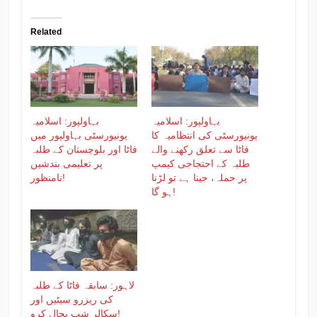
Related
بہاولپور: اسلامیہ
بہاولپور: اسلامیہ
یونیورسٹی کی انتظامیہ کا
یونیورسٹی بہاولپور میں
فاٹا سے تعلق رکھنے والے
فاٹا اور بلوچستان کے طلبہ
طلبہ کے احتجاجی کیمپ
پر تعلیمی بندشیں
پر حملہ، جینا ہے تو لڑنا
نامنظور!
ہو گا!
لاہور: سابقہ فاٹا کے طلبہ
کی ریزرو سیٹیں اور
سکالر شپ بحال کرو!