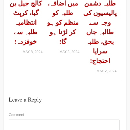
طلبہ دشمن
میں اضافہ،
کالج جیل بن
پالیسیوں کی
طلبہ کو
گیا، کرپٹ
وجہ سے
منظم کو ہو
انتظامیہ
طالبہ جاں
کر لڑنا ہو
طلبہ سے
بحق، طلبہ
گا!
خوفزدہ!
سراپا
MAY 8, 2024
MAY 3, 2024
احتجاج!
MAY 2, 2024
Leave a Reply
Comment