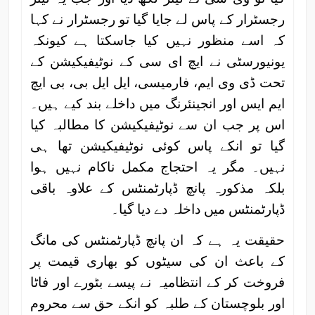
رجسٹرار کے پاس لے جایا گیا تو رجسٹرار نے کہا
کہ اسے منظور نہیں کیا جاسکتا ہے کیونکہ
یونیورسٹی نے ایچ ای سی کے نوٹیفیکیشن کے
تحت ڈی وی ایم، فارمیسی، ایل ایل بی، بی ایچ
ایم ایس اور انجینئرنگ میں داخلے بند کیے ہیں۔
اس پر جب ان سے نوٹیفیکیشن کا مطالبہ کیا
گیا تو انکے پاس کوئی نوٹیفیکیشن تھا ہی
نہیں۔ مگر یہ احتجاج مکمل ناکام نہیں ہوا
بلکہ مذکورہ پانچ ڈپارٹمنٹس کے علاوہ باقی
ڈپارٹمنٹس میں داخلہ دے دیا گیا۔
حقیقت یہ ہے کہ ان پانچ ڈپارٹمنٹس کی مانگ
کے باعث ان کی سیٹوں کو بھاری قیمت پر
فروخت کر کے انتظامیہ نے پیسے بٹورے اور فاٹا
اور بلوچستان کے طلبہ کو انکے حق سے محروم