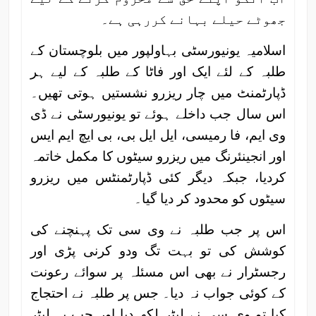
جھوٹے حیلے بہانے کررہی ہے۔
اسلامیہ یونیورسٹی بہاولپور میں بلوچستان کے
طلبہ کے لئے ایک اور فاٹا کے طلبہ کے لیے ہر
ڈپارٹمنٹ میں چار ریزرو نشستیں ہوتی تھیں۔
اس سال جب داخلے ہوئے تو یونیورسٹی نے ڈی
وی ایم، فا رمیسی، ایل ایل بی، بی ایچ ایم ایس
اور انجینئرنگ میں ریزرو سیٹوں کا مکمل خاتمہ
کردیا، جبکہ دیگر کئی ڈپارٹمنٹس میں ریزرو
سیٹوں کو محدود کر دیا گیا۔
اس پر جب طلبہ نے وی سی تک پہنچنے کی
کوشش کی تو بہت تگ ودو کرنی پڑی اور
رجسٹرار نے بھی اس مسئلہ پر سوائے رعونت
کے کوئی جواب نہ دیا۔ جس پر طلبہ نے احتجاج
کیا تو وی سی نے لیٹر لکھ دیا اور جب یہ لیٹر