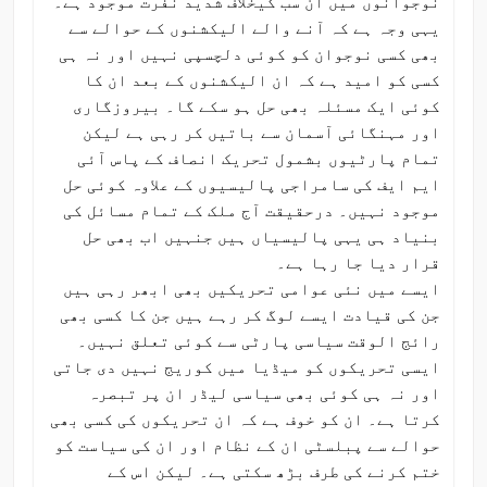
نوجوانوں میں ان سب کیخلاف شدید نفرت موجود ہے۔
یہی وجہ ہے کہ آنے والے الیکشنوں کے حوالے سے
بھی کسی نوجوان کو کوئی دلچسپی نہیں اور نہ ہی
کسی کو امید ہے کہ ان الیکشنوں کے بعد ان کا
کوئی ایک مسئلہ بھی حل ہو سکے گا۔ بیروزگاری
اور مہنگائی آسمان سے باتیں کر رہی ہے لیکن
تمام پارٹیوں بشمول تحریک انصاف کے پاس آئی
ایم ایف کی سامراجی پالیسیوں کے علاوہ کوئی حل
موجود نہیں۔ درحقیقت آج ملک کے تمام مسائل کی
بنیاد ہی یہی پالیسیاں ہیں جنہیں اب بھی حل
قرار دیا جا رہا ہے۔
ایسے میں نئی عوامی تحریکیں بھی ابھر رہی ہیں
جن کی قیادت ایسے لوگ کر رہے ہیں جن کا کسی بھی
رائج الوقت سیاسی پارٹی سے کوئی تعلق نہیں۔
ایسی تحریکوں کو میڈیا میں کوریج نہیں دی جاتی
اور نہ ہی کوئی بھی سیاسی لیڈر ان پر تبصرہ
کرتا ہے۔ ان کو خوف ہے کہ ان تحریکوں کی کسی بھی
حوالے سے پبلسٹی ان کے نظام اور ان کی سیاست کو
ختم کرنے کی طرف بڑھ سکتی ہے۔ لیکن اس کے