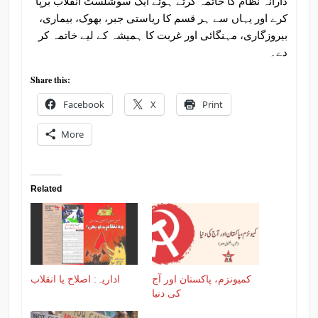
دارانہ نظام کا خاتمہ کرتے ہوئے ایک سوشلسٹ انقلاب برپا
کرے اور یہاں سے ہر قسم کا ریاستی جبر، بھوک، بیماری،
بیروزگاری، مہنگائی اور غربت کا ہمیشہ کے لیے خاتمہ کر
دے۔
Share this:
Facebook
X
Print
More
Related
کمیونزم، پاکستان اور آج
اداریہ: اصلاح یا انقلاب
کی دنیا