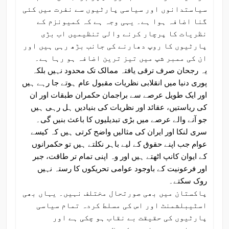
سیاستدانوں اور سیاسی پارٹیوں سے نفرت میں کئی
گنا اضافہ ہوا ہے۔ یہی وجہ ہے کہ کمیونزم کے
نظریات کا پرچار کرنے والی تنظیمیں اب بڑی
پارٹیوں کا روپ دھارنے کی جانب بڑھ رہی ہیں اور
ان کی ممبر شپ میں تیز ترین اضافہ ہو رہا ہے۔
یہ رجحان صرف ترقی یافتہ ممالک تک محدود نہیں بلکہ
پوری دنیا میں انقلابی نظریات مقبول عام ہوتے جا رہے ہیں
اور ایک طویل عرصے سے براجمان حکمران طبقات اور ان
کی ریاستیں، عقائد اور نظریات کی بنیادیں ہل رہی ہیں
جو آنے والے عرصے میں بڑی تبدیلیوں کا باعث بنیں گی۔
سری لنکا اور ایران کی مثالیں واضح کرتی ہیں کہ کیسے
عوام جب اپنے حقوق کے لیے باہر نکلتے ہیں تو حکمرانوں
کے ایوان کانپ اٹھتے ہیں اور وہ اپنی تمام تر طاقت، جبر
اور فرعونیت کے باوجود عوامی تحریکوں کا رستہ نہیں
روک سکتے۔
پاکستان میں بھی صورتحال مختلف نہیں۔ یہاں بھی
اسٹیبلشمنٹ اور اس کی مسلط کردہ تمام سیاسی
پارٹیوں کی حقیقت بے نقاب ہو چکی ہے اور