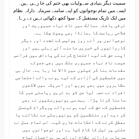
سمیت دیگر بنیادی سہولیات بھی ختم کی جا رہی ہیں۔
ایسے میں تمام نوجوانوں کو اپنے سامنے سرمایہ دارانہ نظام
میں ایک تاریک مستقبل کے سوا کچھ دکھائی نہیں دے رہا۔
ترقی یافتہ ممالک میں نام نہاد جمہوریت اور
فلاحی ریاست کا بھانڈا بھی پھوٹ چکا ہے۔
نوجوانوں پر آئے روز پولیس کے تشدد اور دیگر
کاروائیوں کی خبریں سامنے آتی رہتی ہیں اور
اپنے حق کے لیے احتجاج کرنے کی پاداش میں فرانس
جیسے نام نہاد جمہوری ملک میں بھی جھوٹے
مقدمات بنا کر جیلوں میں ڈالا جا رہا ہے۔ حال ہی
میں فلسطین کی آزادی کے لیے ہونے والے احتجاجی
مظاہروں میں بھی یورپ اور امریکہ میں لاکھوں
افراد نے حصہ لیا جن کو بد ترین ریاستی جبر کا
سامنا کرنا پڑا۔ بہت سی یونیورسٹیوں نے بھی
فلسطین کے حق کے لیے ہونے والے پروگرام کینسل
کر دیے اور منتظمین کو یونیورسٹی سے نکالنے یا
معطل کرنے کے احکامات جاری کیے۔ اس تمام عمل نے
جلتی پر تیل کا کام کیا ہے اور نوجوانوں میں
سرمایہ دارانہ نظام اور اس پر براجمان تمام