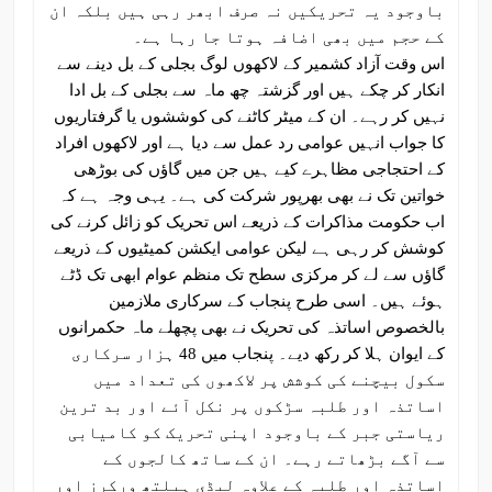
باوجود یہ تحریکیں نہ صرف ابھر رہی ہیں بلکہ ان
کے حجم میں بھی اضافہ ہوتا جا رہا ہے۔
اس وقت آزاد کشمیر کے لاکھوں لوگ بجلی کے بل دینے سے
انکار کر چکے ہیں اور گزشتہ چھ ماہ سے بجلی کے بل ادا
نہیں کر رہے۔ ان کے میٹر کاٹنے کی کوششوں یا گرفتاریوں
کا جواب انہیں عوامی رد عمل سے دیا ہے اور لاکھوں افراد
کے احتجاجی مظاہرے کیے ہیں جن میں گاؤں کی بوڑھی
خواتین تک نے بھی بھرپور شرکت کی ہے۔ یہی وجہ ہے کہ
اب حکومت مذاکرات کے ذریعے اس تحریک کو زائل کرنے کی
کوشش کر رہی ہے لیکن عوامی ایکشن کمیٹیوں کے ذریعے
گاؤں سے لے کر مرکزی سطح تک منظم عوام ابھی تک ڈٹے
ہوئے ہیں۔ اسی طرح پنجاب کے سرکاری ملازمین
بالخصوص اساتذہ کی تحریک نے بھی پچھلے ماہ حکمرانوں
کے ایوان ہلا کر رکھ دیے۔ پنجاب میں 48 ہزار سرکاری
سکول بیچنے کی کوشش پر لاکھوں کی تعداد میں
اساتذہ اور طلبہ سڑکوں پر نکل آئے اور بد ترین
ریاستی جبر کے باوجود اپنی تحریک کو کامیابی
سے آگے بڑھاتے رہے۔ ان کے ساتھ کالجوں کے
اساتذہ اور طلبہ کے علاوہ لیڈی ہیلتھ ورکرز اور