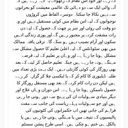
دے رہے اور خود اس نظام کے رکھوالے یہ کہہ رہے ہیں کہ
آنے والی ایک سے دو دہائی تک عالمی معیشت کو بحرانوں
سے نہیں نکالا جا سکتا۔ دوسرے الفاظ میں کروڑوں
نوجوانوں کے لیے اس نظام میں کوئی مستقبل نہیں اور وہ
دو وقت کی روٹی اور سر پر چھت کے حصول کے لیے دن
رات مشقت کرنے پر مجبور رہیں گے اور پوری زندگی انہیں
سکون اور آرام نصیب نہیں ہو سکے گا۔ ترقی یافتہ ممالک
میں بھی سٹوڈنٹس کے لیے اعلیٰ تعلیم کا حصول مشکل سے
مشکل ہوتا جا رہا ہے اور وہاں پر تعلیم کے لیے قرضے
مہنگے ہوتے جا رہے ہیں جبکہ تعلیم حاصل کر لینے کے بعد
بھی روزگار کی کوئی گارنٹی نہیں۔ ایک بہت بڑی تعداد میں
طلبہ ڈیلیوری کا کام کر کے یا ٹیکسی چلا کر گزارہ کر رہے
ہیں لیکن دن رات کام کرنے کے بعد بھی مستقل روزگار کا
حصول ناممکن ہوتا جا رہا ہے۔ اس دوران وہاں علاج اور
دیگر بنیادی سہولیات ان کی پہنچ سے دور ہوتی جا رہی
ہیں اور جو سہولیات پہلے ریاست کی جانب سے مفت
فراہم کی جاتی تھیں اب حکمرانوں کی کٹوتیوں کی
پالیسیوں کے نتیجے میں یا مہنگی ہوتی جا رہی ہیں یا
بالکل ہی ختم ہو چکی ہیں۔ اسی طرح پنشن سسٹم