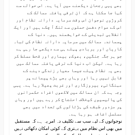
بھی یہی رجحان دیکھنے میں آیا ہے۔ اس حوالے سے
کہا جا سکتا ہے کہ ان ترقی یافتہ ممالک کے
کروڑوں نوجوان اس وقت سرمایہ دارانہ نظام اور
اس کے عوام دشمن حملوں سے تنگ آ چکے ہیں اور ایک
انقلابی تبدیلی کے خواہشمند ہیں۔ دنیا کے
پسماندہ ممالک میں سرمایہ دارانہ نظام کی تباہ
کاریاں اور بربادی پہلے ہی سے دیکھی جا رہی ہے
جو ہر جگہ جنگیں، بھوک، بیماری اور قحط مسلط کر
رہا ہے۔ لیکن اب دنیا کے ترقی یافتہ ممالک میں
بھی یہ نظام پہلے جیسا معیار زندگی دینے کے
قابل نہیں رہا اور وہاں بھی بڑے پیمانے پر
مہنگائی، بیروزگاری اور غربت پھیلا رہا ہے۔ یہی
وجہ ہے کہ ان ممالک میں لاکھوں افراد حکمرانوں
کی پالیسیوں کیخلاف احتجاج کر رہے ہیں اور وہاں
پر مزدور طبقے کی ہڑتالوں کی تعداد میں بھی
مسلسل اضافہ ہو رہا ہے۔
نوجوانوں کے لیے سب سے تکلیف دہ امر یہ ہے کہ مستقبل
میں بھی اس نظام میں بہتری کے کوئی امکان دکھائی نہیں