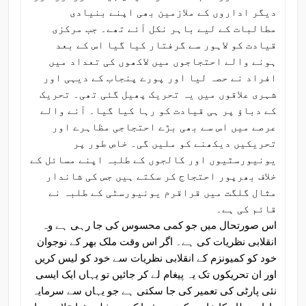
دیگر اداروں کے ملازمین بھی اپنے بنیادی
مطالبات کے لیے باہر نکل آئے تھے۔ جب مرکزی
قیادت کو لاہور سے گرفتار کیا گیا اس کے بعد
ہونے والے احتجاجوں میں لاکھوں کی تعداد میں
افراد نے حصہ لیا اور پورے پنجاب کے دیہی اور
شہری علاقوں میں یہ تحریک پھیل گئی تھی۔ تحریک
کے دباؤ پر ہی قیادت کو رہا کیا گیا۔ آنے والے
عرصے میں اس سے بھی بڑے احتجاجی مظاہرے اور
تحریکیں دیکھنے کو ملیں گی۔ خاص طور پر
یونیورسٹیوں اور کالجوں کے طلبہ اپنے مسائل کے
خلاف بھرپور احتجاج کر سکتے ہیں جس کی شاندار
مثال گلگت میں قراقرم یونیورسٹی کے طلبہ نے
قائم کی ہے۔
اس صورتحال میں جو کمی محسوس کی جا رہی ہے وہ
انقلابی نظریات کی ہے۔ اگر اس وقت ملک بھر کے نوجوان
خود کو کمیونزم کے انقلابی نظریات سے خود کو لیس کریں
اور ان تحریکوں تک یہ پیغام لے کر جائیں تو یہاں ایک ایسی
نئی پارٹی کی تعمیر کی جا سکتی ہے جو یہاں سے سرمایہ