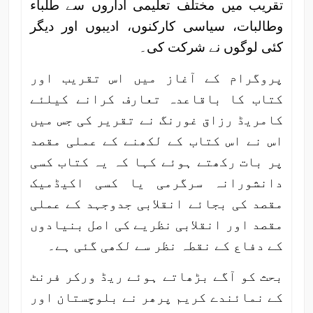
تقریب میں مختلف تعلیمی اداروں سے طلباء
وطالبات، سیاسی کارکنوں، ادیبوں اور دیگر
کئی لوگوں نے شرکت کی۔
پروگرام کے آغاز میں اس تقریب اور
کتاب کا باقاعدہ تعارف کرانے کیلئے
کامریڈ رزاق غورنگ نے تقریر کی جس میں
اس نے اس کتاب کے لکھنے کے عملی مقصد
پر بات رکھتے ہوئے کہا کہ یہ کتاب کسی
دانشورانہ سرگرمی یا کسی اکیڈمیک
مقصد کی بجائے انقلابی جدوجہد کے عملی
مقصد اور انقلابی نظریے کی اصل بنیادوں
کے دفاع کے نقطہ نظر سے لکھی گئی ہے۔
بحث کو آگے بڑھاتے ہوئے ریڈ ورکر فرنٹ
کے نمائندے کریم پرھر نے بلوچستان اور