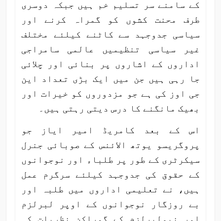
کے سامنے سر تسلیم خم ہیں جبکہ دوسری
طرف محنت کشوں کو گمراہ کرنے اور
سیاسی جدوجہد سے کاٹنے کیلئے مختلف
غیر سیاسی تنظیمیں عالمی سامراجی
اداروں کے اشاروں پر بنائی اور چلائی
جا رہی ہیں جن میں ایک بڑی تعداد این
جی اوز کی ہے جو مزدوروں کو خیرات اور
بھیک مانگنے کا درس دیتی رہتی ہیں۔
اس کے بعد کامریڈ امیر ایاز جو
پروگریسو یوتھ الائنس کے صوبائی جنرل
سیکرٹری کے طور پر طلباء اور نوجوانوں
کے حقوق کی جدوجہد کیلئے سرگرم عمل
ہیں، نے تعلیمی اداروں میں طلبہ اور
بے روزگار نوجوانوں کے اوپر لبرلزم
اور نیولبرلزم کے گمراکن نظریات کی