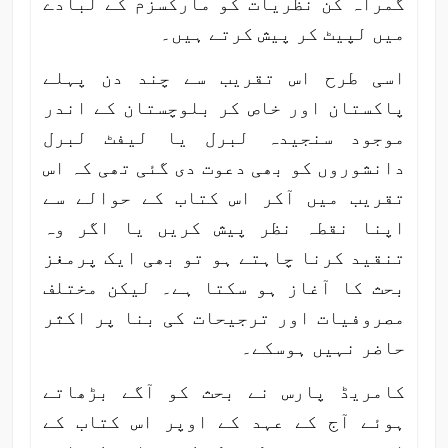
گمراہ کن نظریات کو مارکسزم کے لبادے
میں لپیٹ کر پیش کرتے ہیں۔
اسی طرح اس تقریب سے چند دن پہلے
پاکستان اور خاص کر بلوچستان کے اندر
موجود سنجیدہ لبرل یا لیفٹ لبرل
دانشوروں کو بھی دعوت دی گئی تھی کہ اس
تقریب میں آکر اس کتاب کے حوالے سے
اپنا نقطہ نظر پیش کریں یا اگر وہ
تنقید کرنا چاہتے ہو تو بھی ایک پرمغز
بحث کا آغاز ہو سکتا ہے۔ لیکن مختلف
مصروفیات اور ترجیحات کی بنا پر اکثر
حاضر نہیں ہوسکے۔
کامریڈ پارس نے بحث کو آگے بڑھاتے
ہوئے آج کے عہد کے اوپر اس کتاب کے