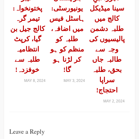
سینا میڈیکل
یونیورسٹی:
پختونخواہ:
کالج میں
ہاسٹل فیس
تیمر گرہ
طلبہ دشمن
میں اضافہ،
کالج جیل بن
پالیسیوں کی
طلبہ کو
گیا، کرپٹ
وجہ سے
منظم کو ہو
انتظامیہ
طالبہ جاں
کر لڑنا ہو
طلبہ سے
بحق، طلبہ
گا!
خوفزدہ!
سراپا
MAY 8, 2024
MAY 3, 2024
احتجاج!
MAY 2, 2024
Leave a Reply