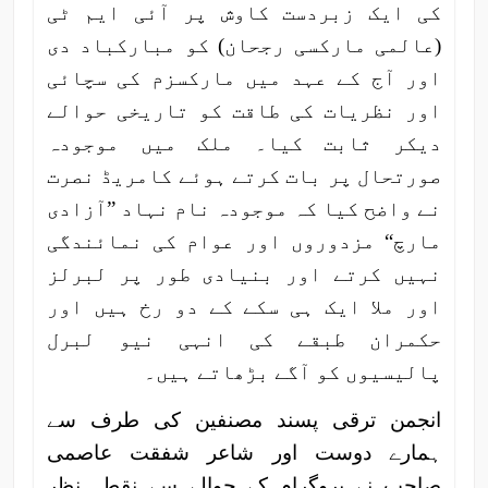
کی ایک زبردست کاوش پر آئی ایم ٹی
(عالمی مارکسی رجحان) کو مبارکباد دی
اور آج کے عہد میں مارکسزم کی سچائی
اور نظریات کی طاقت کو تاریخی حوالے
دیکر ثابت کیا۔ ملک میں موجودہ
صورتحال پر بات کرتے ہوئے کامریڈ نصرت
نے واضح کیا کہ موجودہ نام نہاد ”آزادی
مارچ“ مزدوروں اور عوام کی نمائندگی
نہیں کرتے اور بنیادی طور پر لبرلز
اور ملا ایک ہی سکے کے دو رخ ہیں اور
حکمران طبقے کی انہی نیو لبرل
پالیسیوں کو آگے بڑھاتے ہیں۔
انجمن ترقی پسند مصنفین کی طرف سے
ہمارے دوست اور شاعر شفقت عاصمی
صاحب نے پروگرام کے حوالے سے نقطہ نظر