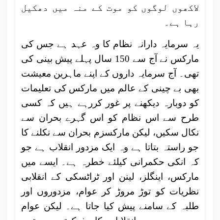
لاکھوں لوگوں کو موت کے منہ میں دھکیل
رہا ہے۔
یہ سرمایہ دارانہ نظام کا وہ عہد ہے جس کی
مارکس نے آج سے 150 سال پہلے پیش بینی کی
تھی۔ آج سرمایہ داروں کے اپنے ماہرین معیشت
بھی بے چینی کے عالم میں مارکس کی تعلیمات
کو دوبارہ دیکھنے پر غور کررہے ہیں کہ کسی
طرح سے اس نظام کو اس گہرے بحران سے
نکال سکیں، لیکن مارکسزم بحران سے نکلنے کا
جو راستہ بتاتا ہے وہ ایک مزدور انقلاب ہے جو
کہ انکی حکمرانی کیلئے خطرہ ہے۔ ایسے میں
مارکس، اینگلز، لینن اور ٹراٹسکی کے انقلابی
نظریات کو توڑ مروڑ کر عوام، مزدوروں اور
طلبہ کے سامنے پیش کیا جاتا ہے۔ لیکن عوام