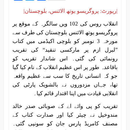
|رپورٹ: پروگریسو یوتھ الائنس، بلوچستان|
انقلاب روس کی 102 ویں سالگرہ کے موقع پر
پروگریسو یوتھ الائنس بلوچستان کی طرف سے
مورخہ 3 نومبر کو بلوچی اکیڈمی میں کتاب
”لبرل ازم پر مارکسی تنقید“ کی تقریب
رونمائی کی گئی۔ اس شاندار تقریب کو
باقاعدہ طور پر اس عظیم انقلاب کے نام کیا گیا
جو کہ انسانی تاریخ کا سب سے عظیم واقعہ
تھا، جہاں مزدوروں نے بالشویک پارٹی کی
انقلابی قیادت میں اپنا اقتدار قائم کیا۔
تقریب کو پی وائے اے کے صوبائی صدر خالد
مندوخیل نے چیئر کیا اور صدارت کتاب کے
مصنف کامریڈ پارس جان کو سونپی گئی۔