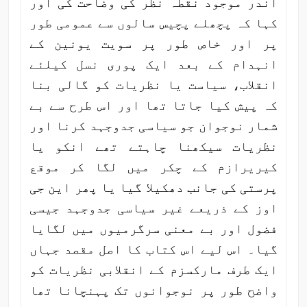
اندر موجود نقطہ نظر کی وضاحت کی اور
کہا کہ پچھلے پچیس سالوں سے عمومی طور
پر اور خاص طور پر سویت یونین کے
انہدام کے بعد ایک پوری نسل کیلئے
انقلاب، سیاست یا نظریات کو گالی بنا
کہ پیش کیا جاتا تھا اور اس طرح سے بے
شمار نوجوان جو سیاسی جدوجہد کرنا اور
نظریات سیکھنا چاہتے تھے انکو یا
کیریرازم کے چکر میں لگا کر موقع
پرستی کی جانب دھکیلا گیا یا پھر این جی
اوز کے ذریعے غیر سیاسی جدوجہد جیسی
فضول اور بے معنی سرگرمیوں میں لگایا
گیا۔ اس لیے اس کتاب کا اصل مقصد جہاں
ایک طرف مارکسزم کے انقلابی نظریات کو
واضح طور پر نوجوانوں تک پہنچانا تھا