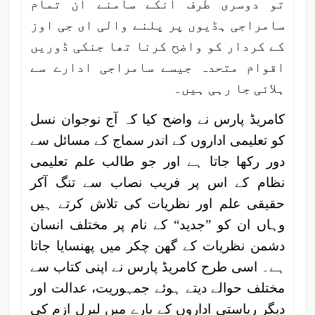
تو دوسری طرف انکے سامنے ان تمام
سامراجی ہڈیوں پر پلنے والی ای جی اوز
کے کردار کو واضح کرنا تھا جنکی ڈوریں
اقوام متحدہ جیسے سامراجی ادارے سے
ہلائی جا رہی ہیں۔
کامریڈ پارس نے واضح کیا کہ آج نوجوان نسل
کو تعلیمی اداروں کے اندر سماج کے مسائل سے
دور رکھا جاتا ہے اور جو طالب علم تعلیمی
نظام کے اس پر فریب نصاب سے تنگ آکر
حقیقی علم اور نظریات کی تلاش کرتے ہیں
وہاں ان کو ”جدید“ کے نام پر مختلف انسان
دشمن نظریات کے گھن چکر میں پھنسایا جاتا
ہے۔ اسی طرح کامریڈ پارس نے اپنی کتاب سے
مختلف حوالے دیتے ہوئے جمہوریت، عدالت اور
دیگر ریاستی اداروں کے بارے میں لبرل ازم کی