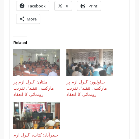
Facebook
X
Print
More
Related
بہاولپور: ”لبرل ازم پر
ملتان: ”لبرل ازم پر
مارکسی تنقید“، تقریب
مارکسی تنقید“، تقریب
رونمائی کا انعقاد
رونمائی کا انعقاد
حیدرآباد: کتاب، ”لبرل ازم