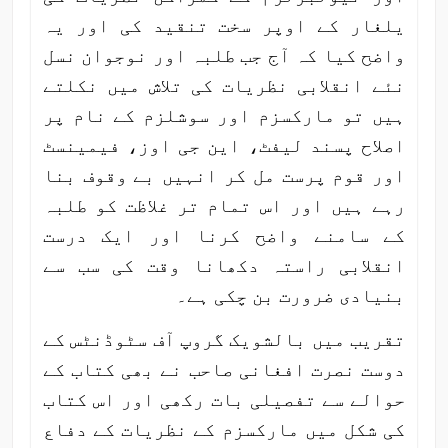
یلغار کے اوپر سخت تنقید کی اور یہ
واضح کیا کہ آج جب طلبہ اور نوجوان نسل
نئے انقلابی نظریات کی تلاش میں نکلتے
ہیں تو مارکسزم اور سوشلزم کے نام پر
اصلاح پسند لیفٹ، این جی اوز، فیمینسٹ
اور قوم پرست مل کر انہیں بے وقوف بنا
رہے ہیں اور اس تمام تر غلاظت کو طلبہ
کے سامنے واضح کرنا اور ایک درست
انقلابی راستہ دکھانا وقت کی سب سے
بنیادی ضرورت بن چکی ہے۔
تقریب میں بالشویک گروپ آف سٹوڈنٹس کے
دوست نصرت افغانی صاحب نے بھی کتاب کے
حوالے سے تفصیلی بات رکھی اور اس کتاب
کی شکل میں مارکسزم کے نظریات کے دفاع