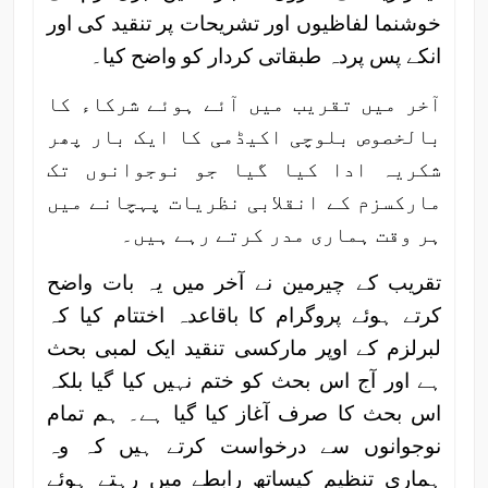
خوشنما لفاظیوں اور تشریحات پر تنقید کی اور
انکے پس پردہ طبقاتی کردار کو واضح کیا۔
آخر میں تقریب میں آئے ہوئے شرکاء کا
بالخصوص بلوچی اکیڈمی کا ایک بار پھر
شکریہ ادا کیا گیا جو نوجوانوں تک
مارکسزم کے انقلابی نظریات پہچانے میں
ہر وقت ہماری مدر کرتے رہے ہیں۔
تقریب کے چیرمین نے آخر میں یہ بات واضح
کرتے ہوئے پروگرام کا باقاعدہ اختتام کیا کہ
لبرلزم کے اوپر مارکسی تنقید ایک لمبی بحث
ہے اور آج اس بحث کو ختم نہیں کیا گیا بلکہ
اس بحث کا صرف آغاز کیا گیا ہے۔ ہم تمام
نوجوانوں سے درخواست کرتے ہیں کہ وہ
ہماری تنظیم کیساتھ رابطے میں رہتے ہوئے