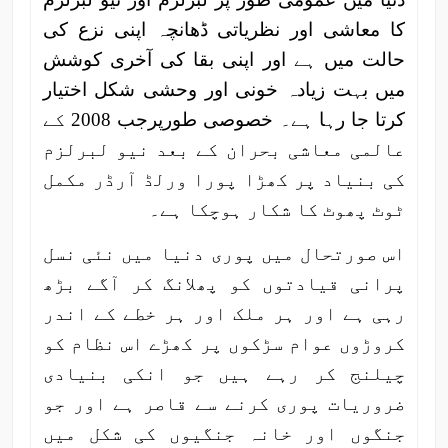
کا معاشی اور نظریاتی ڈھانچہ اپنی نزع کی
حالت میں ہے اور اپنی بقا کی آخری کوشش
میں بہت زیادہ خونی اور وحشی شکل اختیار
کرتا جا رہا ہے۔ خصوصی طورپرجب 2008 کے
عالمی معاشی بحران کے بعد نیو لبرلزم
کی بنیاد پر کھڑا پورا ورلڈ آرڈر مکمل
ٹوٹ پھوٹ کا شکار ہوچکا ہے۔
اس صورتحال میں پوری دنیا میں نئی نسل
پرانی قیادتوں کو پھلانگ کر آگے بڑھ
رہی ہے اور ہر ملک اور ہر خطے کے اندر
کروڑوں عوام سڑکوں پر کھڑے اس نظام کو
چیلنج کر رہے ہیں جو انکی بنیادی
ضروریات پوری کرنے سے قاصر ہے اور جو
جنگوں اور خانہ جنگیوں کی شکل میں