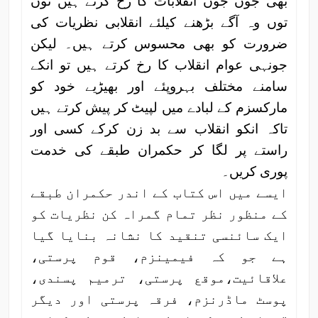
بھی جوں جوں انقلابات کا رخ کرتے ہیں توں
توں وہ آگے بڑھنے کیلئے انقلابی نظریات کی
ضرورت کو بھی محسوس کرتے ہیں۔ لیکن
جونہی عوام انقلاب کا رخ کرتے ہیں تو انکے
سامنے مختلف بہروپئے اور بھیڑیے خود کو
مارکسزم کے لبادے میں لپیٹ کر پیش کرتے ہیں
تاکہ انکو انقلاب سے بد زن کرکے کسی اور
راستے پر لگا کر حکمران طبقے کی خدمت
پوری کریں۔
ایسے میں اس کتاب کے اندر حکمران طبقے
کے منظور نظر تمام گمراہ کن نظریات کو
ایک سائنسی تنقید کا نشانہ بنایا گیا
ہے جو کہ فیمینزم، قوم پرستی،
علاقائیت،موقع پرستی، ترمیم پسندی،
پوسٹ ماڈرنزم، فرقہ پرستی اور دیگر