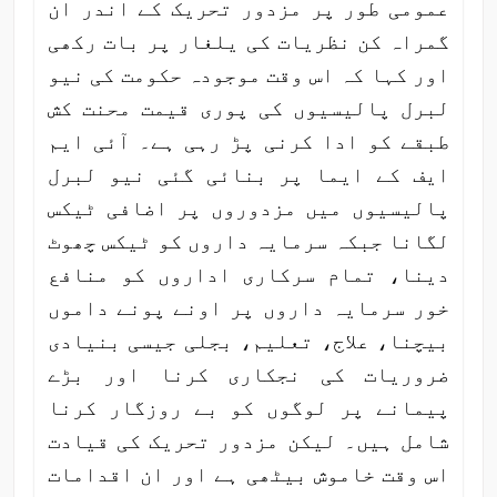
عمومی طور پر مزدور تحریک کے اندر ان
گمراہ کن نظریات کی یلغار پر بات رکھی
اور کہا کہ اس وقت موجودہ حکومت کی نیو
لبرل پالیسیوں کی پوری قیمت محنت کش
طبقے کو ادا کرنی پڑ رہی ہے۔ آئی ایم
ایف کے ایما پر بنائی گئی نیو لبرل
پالیسیوں میں مزدوروں پر اضافی ٹیکس
لگانا جبکہ سرمایہ داروں کو ٹیکس چھوٹ
دینا، تمام سرکاری اداروں کو منافع
خور سرمایہ داروں پر اونے پونے داموں
بیچنا، علاج، تعلیم، بجلی جیسی بنیادی
ضروریات کی نجکاری کرنا اور بڑے
پیمانے پر لوگوں کو بے روزگار کرنا
شامل ہیں۔ لیکن مزدور تحریک کی قیادت
اس وقت خاموش بیٹھی ہے اور ان اقدامات