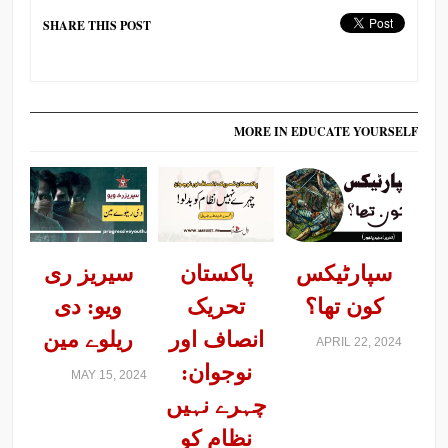
SHARE THIS POST
MORE IN EDUCATE YOURSELF
سپارٹیکس
پاکستان
سیریز ری
کون تھا؟
تحریک
ویو: دی
انصاف اور
ریلوے مین
APRIL 22, 2024
نوجوان:
MAY 15, 2024
چہرے نہیں
نظام کو