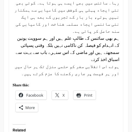
رہا۔ سائنس میں بھی ایسے ہی ہوتا ہے۔ کوئی بھی
نئی ایجاد پہلی ہی کوشش میں کامیابی سے ہمکنار
نہیں ہوتی، بار بار کے تجربوں کے بعد ہی ایک
نئی سائنسی ایجاد مسلمہ شناخت اور کامیابی کی
سند حاصل کر پاتی ہے۔
ہم بھی سائنس کے طالبِ علم ہیں اور ہم سوویت یونین
کے انہدام کو فیصلہ کن ناکامی نہیں بلکہ وقتی پسپائی
سمجھتے ہیں اور ماضی کے اس سنہرے باب سے بہت سے
اسباق اخذ کرتے
ہوئے اس انقلابی سفر کو حتمی منزل تک ہر حال میں
اور ہر قیمت پر جاری رکھنے کا عزم کرتے ہیں۔
Share this:
Facebook
X
Print
More
Related