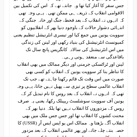
جس سفر کا آغاز کیا تھا وہ جانتے تھے کہ اس کی تکمیل بین
الاقوامی انقلاب کے ذریعے ہی ممکن تھی۔ یہی وجہ تھی
کہ انہوں نے انقلاب کے بعد قحط، جنگ اور خانہ جنگی کے
انتہائی دشوار حالات کے باوجود دنیا بھر کے انقلابیوں کو
سوویت یونین میں جمع کیا اور تیسری انٹرنیشل تنظیم یعنی
کمیونسٹ انٹرنیشنل کی بنیاد رکھی اور لینن کی زندگی
میں اس انٹرنیشنل کی سالانہ کانگریس پانچ سال تک
باقاعدگی سے منعقد ہوتی رہی۔
لینن اور ٹراٹسکی جرمنی اور دیگر ممالک میں بھی انقلاب
کا تناظر بنا کر سوویت یونین کے انقلاب کو کسی بھی
صورت میں اس وقت تک قائم رکھنا چاہتے تھے جب تک
انقلاب عالمی سطح پر تیزی سے پھیل نہیں جاتا، یہی وجہ
تھی کہ انہوں نے انقلاب کے بعد روس کا نام تبدیل کر کے
یونین آف سوویت سوشلسٹ ریپبلک رکھا، یعنی یہ صرف
روس کے مزدوروں کا انقلاب نہیں تھا بلکہ دنیا بھر کے
محنت کشوں کا انقلاب تھا اور جس جس ملک میں بھی
انقلاب آگے بڑھتا وہ ممالک اس یو ایس ایس آر (USSR) کا
حصہ بنتے چلے جاتے اور پھر عالمی انقلاب کے بعد مزدور