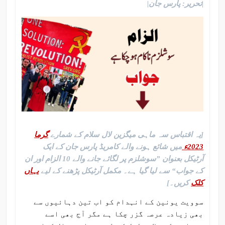
|تحریر: پارس جان|
[یہ اقتباس سہ ماہی میگزین لال سلام کے شمارے
گرما
2023ء
میں شائع ہونے والے کامریڈ پارس جان کے ایک
آرٹیکل بعنوان ”سوشلزم پر لگائے جانے والے 10 الزام اور ان
کے جواب“ سے لیا گیا ہے۔ مکمل آرٹیکل پڑھنے کے لیے
یہاں
کلک
کریں۔]
سوویت یونین کے انہدام کو اب تین دہائیوں سے
بھی زیادہ عرصہ گزر چکا ہے مگر آج بھی اسے