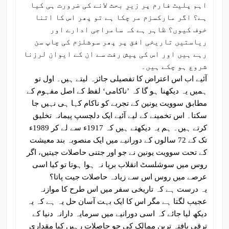
اہم پلیٹ فارم پر زیرِ بحث لانے کی ضرورت ہی کیا
ہے؟ اگر مارکسزم مر چکا ہے تو پھر اس کا اتنا
خوف کیوں؟ ظاہر ہے کہ سامراجی ادارے اور
ریاستیں تاریخی افق پر پھر سوشلزم کی چاپ سن
رہے ہیں اور اس کی پیش رفت سے ان کے ایوان لرزنا
شروع ہو چکے ہیں۔
آئیے اب اس اعتراض کا تفصیلی جائزہ لیتے ہیں۔ اول تو
ہمیں یہ دیکھنا ہو گا کہ ’ناکامی‘ لفظ کے اصل مفہوم کے
مطابق سوویت یونین کے تجربے کو ناکام کہا ہی نہیں جا
سکتا۔ اس تخمینے کے لیے آئیے ایک دلچسپ پیمانہ تخلیق
کرتے ہیں۔ ہم یہ دیکھتے ہیں کہ 1917ء سے لے کر 1989ء
تک کے 72 سالوں کے دورانیے میں ایک منصوبہ بند معیشت
کے تحت سوویت یونین نے جو اور جتنی حاصلات جیتیں، اگر
روس میں سوشلسٹ انقلاب برپا نہ ہوا ہوتا تو کیا اسی
عرصے میں روس اس سے زیادہ حاصلات جیت پاتا؟
یہ درست ہے کہ تاریخی سفر میں اس طرح کا موازنہ
عجیب لگتا ہے مگر اس کا ایک بہت آسان حل یہ ہے کہ یہ
دیکھ لیا جائے کہ اسی دورانیے میں سرمایہ دارانہ دنیا کے
ترقی یافتہ ترین ممالک کی جو حاصلات رہیں کیا مقداری