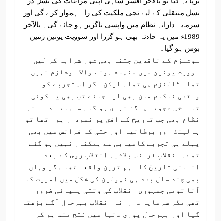
برپا نہ کیا تو بالآخر افسر شاہی اپنی مراعات کی نسل در
نسل منتقلی کے لیے نجی ملکیت کی راہ ہموار کرے گی اور
سرمایہ دارانہ نظام میں واپسی ناگزیر ہو جائے گی۔ بالآخر
1989ء میں یہ حادثہ بھی ہو گزرا اور سوویت یونین زمین
بوس ہو گیا۔
سوشلزم کے ناقدین جتنا بھی شور شرابہ کر لیں
سوویت یونین میں منہدم ہونے والا سوشلزم نہیں
تھا سٹالنزم ہی تھا۔ لیکن اگر اس تجربے کو
واقعی ناکام مان بھی لیا جائے تب بھی یہ کوئی
تاریخی عجوبہ ہرگز نہیں ہو گا۔ سرمایہ دارانہ
نظام بھی جب تاریخ کے افق پر نمودار ہوا تھا تو
ہالینڈ اور برطانیہ اور حتیٰ کہ فرانس میں بھی
پہلے ہی تجربے کامیابی سے ہمکنار نہیں ہو گئے
تھے۔ انقلابِ فرانس بلاشبہ انقلابِ روس کے بعد
انسانی تاریخ کا اہم ترین واقعہ تھا مگر وہاں
بھی چند سال بعد ہی نپولین کی شکل میں آمریت کا
آنا قومی جمہوری انقلاب کی وقتی پسپائی ضرور
تھی مگر سرمایہ دارانہ انقلاب بہرحال آگے بڑھتا
گیا اور بہرحال پوری دنیا میں فتح مند ہو کر