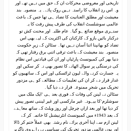
تاریخی اور معروضی محرکات ان کے حق میں نہیں تھے اور
وہ اس ردِ انقلاب کا راستہ نہیں روک پائے۔ یہ منصوبہ بند
معیشت اور مطلق العنانیت کا تضاد ہی تھا جس کے باعث
عالمی سوشلسٹ انقلاب کی طرف پیش رفت کا یہ
سنہری موقع ضائع ہو گیا۔ عام طلبہ اور محنت کش تو
درکنار بائیں بازو کے کارکنان کی اکثریت کے لیے بھی اس
تضاد کو بھانپنا اتنا آسان نہیں تھا۔ سٹالن کے زیرِ حکومت
منصوبہ بند معیشت کے باعث ترقی اتنی برق رفتار تھی کہ
دنیا بھر کی کمیونسٹ پارٹیاں اور ان کی قیادتیں اس نظام
کی درستگی پر سوال اٹھانے کا تصور بھی نہ کر سکیں اور
یہ جسارت کرنے والے لیون ٹراٹسکی اور اس کے ساتھیوں کو
غدار قرار دے کر ان کی تعلیمات کے مطالعے کو ہی مزدور
تحریک میں شجرِ ممنوعہ قرار دے دیا گیا۔
سٹالن نے لینن کی وفات کے فوری بعد ہی ’ایک ملک میں
سوشلزم‘کا بیہودہ غیر مارکسی اور غیر لیننی تصور پیش
کر دیا تھا اور بعد ازاں چرچل اور روز ویلٹ کے ساتھ معاہدے
کے بعد 1943ء میں کمیونسٹ انٹرنیشنل کا خاتمہ کر کے
لینن ازم سے اپنا آخری برائے نام رشتہ بھی عملاً ختم کر ڈالا
اور یوں عالمی مزدور تحریک کی سیاسی بے راہروی ناگزیر