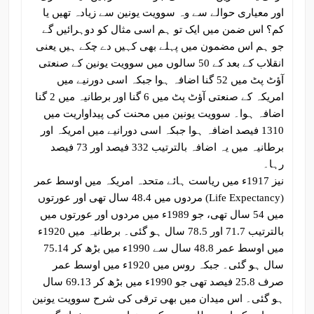
اور معیاری حوالے سے وہ سوویت یونین سے زیادہ تھیں یا
کم؟ اس ضمن میں ایک تو ہم اسی مثال کو دوہرائیں گے
جو ہم اس مضمون میں پہلے بھی کہیں دے چکے ہیں یعنی
انقلاب کے بعد کے 50 سالوں میں سوویت یونین کے صنعتی
آؤٹ پٹ میں 52 گنا اضافہ ہوا جبکہ اسی دورنیے میں
امریکہ کے صنعتی آؤٹ پٹ میں 6 گنا اور برطانیہ میں 2 گنا
اضافہ ہوا۔ سوویت یونین میں محنت کی پیداواریت میں
1310 فیصد اضافہ ہوا جبکہ اسی دورانیے میں امریکہ اور
برطانیہ میں یہ اضافہ بالترتیب 332 فیصد اور 73 فیصد
رہا۔
نیز 1917ء میں ریاست ہائے متحدہ امریکہ میں اوسط عمر
(Life Expectancy) مردوں میں 48.4 سال تھی اور عورتوں
میں 54 سال تھی، جو 1989ء میں مردوں اور عورتوں میں
بالترتیب 71.7 اور 78.5 سال ہو گئی۔ برطانیہ میں 1920ء
میں اوسط عمر 48.8 سال سے 1990ء میں بڑھ کر 75.14
سال ہو گئی۔ جبکہ روس میں 1920ء میں اوسط عمر
صرف 25.8 فیصد تھی جو 1990ء میں بڑھ کر 69.13 سال
ہو گئی۔ اس میدان میں بھی ترقی کی شرح سوویت یونین