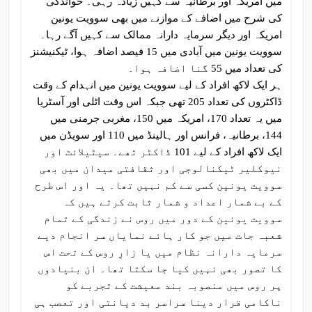
میں امریکہ اور برطانیہ سے کہیں زیادہ رہی۔ خواندگی
کی شرح میں اضافے کے موازنے میں بھی سوویت یونین
امریکہ اور دیگر سرمایہ دارانہ ممالک سے کہیں آگے رہا۔
سوویت یونین میں آبادی میں 15 فیصد اضافہ ہوا، ٹیکنیشنز
کی تعداد میں 55 گنا اضافہ ہوا۔
ہر ایک لاکھ افراد کے لیے سوویت یونین میں انہدام کے وقت
ڈاکٹروں کی تعداد 205 تھی جبکہ اس وقت اٹلی اور آسٹریا
میں یہ تعداد 170، امریکہ میں 150، مغربی جرمنی میں
144، برطانیہ، فرانس اور ہالینڈ میں 110 اور سویڈن میں
ایک لاکھ افراد کے لیے 101 ڈاکٹر تھے۔ سیٹیلائٹ اور
نیوکلیر ٹیکنالوجی اور ثقافتی میدان میں بھی
سوویت یونین کسی سے کم نہیں تھا۔ یہ اور اس طرح
کے بے شمار اعداد و شمار ثابت کرتے ہیں کہ
سوویت یونین کے دور میں روس نے زندگی کے تمام
شعبہ جات میں جو کار ہائے نمایاں سر انجام دیے
سرمایہ دارانہ نظام میں یا زارِ روس کے تحت اس
کا تصور بھی نہیں کیا جا سکتا تھا۔ ان بنیادوں
پر روس میں منصوبہ بند معیشت کے تجربے کو
ناکامی قرار دینا سراسر بد دیانتی اور تعصب ہی