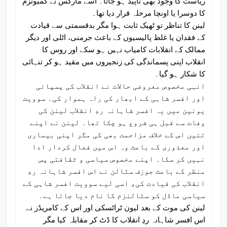
ریاست کا وجود بھی ناپید ہو جاتا۔ اسے مارکس نے کمیونزم
کا دوسرا یا اونچا مرحلہ قرار دیا تھا۔
لینن کا تناظر تو ٹھیک ثابت ہوا مگر بدقسمتی سے قیادت
کے فقدان یا غلط پالیسیوں کے باعث جرمنی، اٹلی اور دیگر
ممالک کے انقلابات کامیاب نہیں ہو سکے اور روس کا
انقلاب اپنی پسماندگی کی زنجیروں میں مقید ہو کر تنہائی
کا شکار ہو گیا۔
انہی مخصوص معروضی حالات نے انقلاب کی پسپائی
اور افسر شاہی کے ابھار کی راہ ہموار کی۔ سوویت
یونین میں یہ افسر شاہانہ ردِ انقلاب لینن کی
وفات سے قبل ہی شروع ہو چکا تھا۔ لینن نے اپنے
تئیں اس کے خلاف مزاحمت بھی کی مگر اپنی بیماری
اور معذوری کے باعث وہ اس میں فعال کردار ادا
نہیں کر سکا۔ اپنے مخصوص سیاسی و ثقافتی پس
منظر کے باعث جوزف سٹالن نے اس افسر شاہانہ ردِ
انقلاب کی قیادت کی، اسی لیے سوویت افسر شاہی کے
سیاسی ماڈل کو سٹالنزم کا نام دیا جاتا ہے۔
لینن کی موت کے بعد لیون ٹراٹسکی اور اس کے کامریڈز نے
اس افسر شاہانہ ردِ انقلاب کا ڈٹ کر مقابلہ کیا مگر