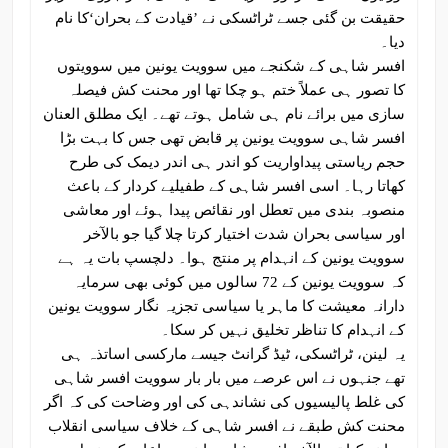
حقیقت بن گئی جسے ٹراٹسکی نے ’قیادت کے بحران‘کا نام
دیا۔
افسر شاہی کے شکنجے میں سوویت یونین میں سوویتوں
کا تصور ہی عملاً ختم ہو چکا تھا اور محنت کش فیصلہ
سازی میں برائے نام ہی شامل ہوتے تھے۔ ایک مطلق العنان
افسر شاہی سوویت یونین پر قابض تھی جس کا بہت بڑا
حجم ریاستی پیداواریت کو اندر ہی اندر دیمک کی طرح
کھاتا رہا۔ اسی افسر شاہی کے طفیلیے کردار کے باعث
منصوبہ بندی میں تعطل اور نقائص پیدا ہوئے اور معاشی
اور سیاسی بحران شدت اختیار کرتا چلا گیا جو بالآخر
سوویت یونین کے انہدام پر منتج ہوا۔ دلچسپ بات یہ ہے
کہ سوویت یونین کے 72 سالوں میں کوئی بھی سرمایہ
دارانہ معیشت کا ماہر یا سیاسی تجزیہ نگار سوویت یونین
کے انہدام کا تناظر تخلیق نہیں کر سکا۔
یہ لینن، ٹراٹسکی، ٹیڈ گرانٹ جیسے مارکسی اساتذہ ہی
تھے جنہوں نے اس عرصے میں بار بار سوویت افسر شاہی
کی غلط پالیسیوں کی نشاندہی کی اور وضاحت کی کہ اگر
محنت کش طبقے نے افسر شاہی کے خلاف سیاسی انقلاب