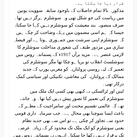
قرار دیا جا سکتا ہے۔
مذکورہ بالا تمام حاصلات کے باوجود سابقہ سوویت یونین
میں ریاست کی جو شکل تھی وہ سوشلزم ہرگز نہیں تھا۔
صرف منصوبہ بند معیشت کو سوشلزم نہیں کہا جا سکتا،
جیسا کہ ہم اسی مضمون میں پہلے وضاحت کر چکے ہیں
کہ سوشلزم اپنی سرشت میں جمہوری ہوتا ہے اور فیصلہ
سازی میں مزدور طبقے کی شعوری مداخلت سوشلزم کا
لازمی عنصر ہے۔ مزید برآں 1917ء کے پسماندہ روس میں
سوشلسٹ انقلاب تو برپا ہو چکا تھا مگر سوشلزم کی
تعمیر کے لیے روسی پرولتاریہ کو مغربی یورپ کے جدید
ممالک کے پرولتاریہ کی معاشی، تکنیکی اور سیاسی کمک
درکار تھی۔
لینن اور ٹراٹسکی نے کبھی بھی کسی ایک ملک میں
سوشلزم کی تعمیر کا تصور پیش نہیں کیا تھا۔ وہ جانتے
تھے کہ عالمی تقسیمِ محنت اور سامراجیت کے مظہر کے
باعث ایسا سوچنا بھی محال ہے۔ جب سرمایہ داری قومی
حدود سے تجاوز کر چکی ہے تو اس سے بھی جدید نظام
یعنی سوشلزم کو ایک ملک تک محدود کر کے زیادہ عرصے
تک برقرار نہیں رکھا جا سکتا۔ انہوں نے پسماندہ روس میں