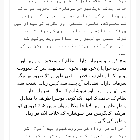
سوشلز م کے خلاف دلیل کے طور پر استعمال کیا
جاتا ہے کہ دیکھیں جی سوشلزم کا تجربہ تو ناکام
ہو چکا۔ اس کی بنیادی وجہ یہ بھی ہے کہ روزمرہ
کے معمولات، علمی، منطقی اور نظریاتی میدان میں
چونکہ سوشلزم پر سرمایہ داری کی سبقت ثابت
کرنا ممکن ہی نہیں رہا لہٰذا سوویت یونین کے
انہدام کی لکیر پیٹنے کے علاوہ اور آپشن ہی کیا
ہے۔
سچ کہیے تو سرمایہ دارانہ نظام کے سنجیدہ ماہرین اور
معذرت خواہان خود بھی بخوبی سمجھتے ہیں کہ سوویت
یونین کے انہدام سے خطرہ وقتی طور پر ٹلا ضرور تھا مگر
سرمایہ دارانہ تضادات آج پہلے سے کہیں زیادہ شدت سے
سر اٹھا رہے ہیں اور سوشلزم کے علاوہ سرمایہ دارانہ
نظام کے خاتمے کا ابھی تک کوئی دوسرا طریقہ یا متبادل
منظرِ عام پر نہیں لایا جا سکا۔ رواں برس 8، 7 فروری کو
امریکی کانگریس میں سوشلزم کے خلاف ایک قرارداد
منظور کی گئی۔
آخر اس قرارداد کی ضرورت کیوں پیش آئی؟ اگر
سوشلزم واقعی ناکام ہو چکا ہے تو اس کو اتنے