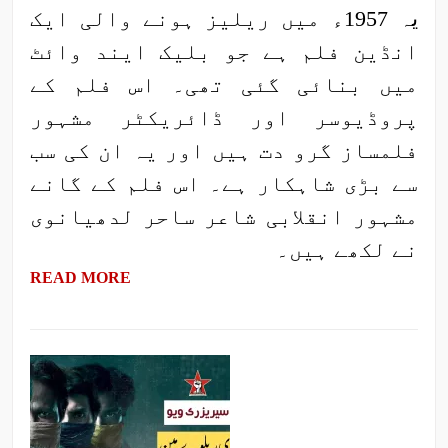
یہ 1957ء میں ریلیز ہونے والی ایک
انڈین فلم ہے جو بلیک ایند وائٹ
میں بنائی گئی تھی۔ اس فلم کے
پروڈیوسر اور ڈائریکٹر مشہور
فلمساز گرو دت ہیں اور یہ ان کی سب
سے بڑی شاہکار ہے۔ اس فلم کے گانے
مشہور انقلابی شاعر ساحر لدھیانوی
نے لکھے ہیں۔
READ MORE