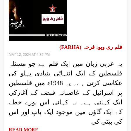
فلم ری ویو: فرحہ (FARHA)
MAY 12, 2024 AT 4:35 PM
یہ عربی زبان میں ایک فلم ہے جو مسئلہ
فلسطین کے ایک انتہائی بنیادی پہلو کی
عکاسی کرتی ہے۔ یہ 1948ء میں فلسطین
پر اسرائیل کے غاصبانہ قبضے کے آغازکی
ایک کہانی ہے۔ یہ کہانی اس پورے خطے
کے ایک گاؤں میں موجود ایک باپ اور اس
کی بیٹی کی
READ MORE