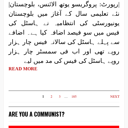
|رپورٹ: پروگریسو یوتھ الائنس، بلوچستان|
نئے تعلیمی سال کے آغاز میں بلوچستان
یونیورسٹی کی انتظامیہ نے ہاسٹل کی
فیس میں سو فیصد اضافہ کیا ہے۔ اضافے
سے پہلے ہاسٹل کی سالانہ فیس چار ہزار
روپے تھی اور اب فی سمسٹر چار ہزار
روپے ہاسٹل کی فیس کی مد میں لیے
READ MORE
1
2
3
…
185
NEXT
ARE YOU A COMMUNIST?