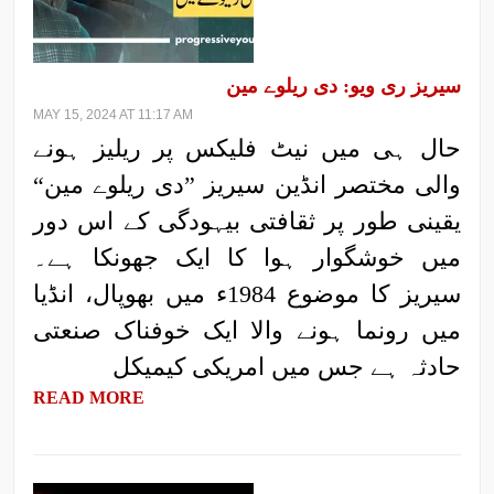
سیریز ری ویو: دی ریلوے مین
MAY 15, 2024 AT 11:17 AM
حال ہی میں نیٹ فلیکس پر ریلیز ہونے
والی مختصر انڈین سیریز ”دی ریلوے مین“
یقینی طور پر ثقافتی بیہودگی کے اس دور
میں خوشگوار ہوا کا ایک جھونکا ہے۔
سیریز کا موضوع 1984ء میں بھوپال، انڈیا
میں رونما ہونے والا ایک خوفناک صنعتی
حادثہ ہے جس میں امریکی کیمیکل
READ MORE