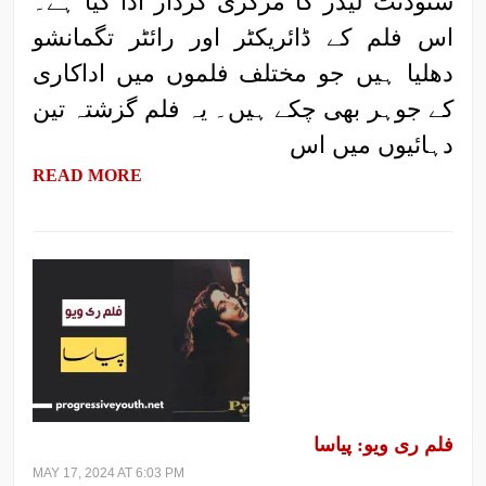
سٹوڈنٹ لیڈر کا مرکزی کردار ادا کیا ہے۔
اس فلم کے ڈائریکٹر اور رائٹر تگمانشو
دھلیا ہیں جو مختلف فلموں میں اداکاری
کے جوہر بھی چکے ہیں۔ یہ فلم گزشتہ تین
دہائیوں میں اس
READ MORE
فلم ری ویو: پیاسا
MAY 17, 2024 AT 6:03 PM