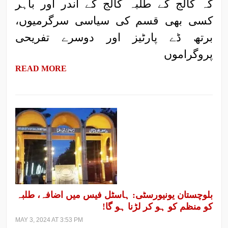
کہ کالج کے طلبہ کالج کے اندر اور باہر
کسی بھی قسم کی سیاسی سرگرمیوں،
برتھ ڈے پارٹیز اور دوسرے تفریحی
پروگراموں
READ MORE
بلوچستان یونیورسٹی: ہاسٹل فیس میں اضافہ، طلبہ
کو منظم کو ہو کر لڑنا ہو گا!
MAY 3, 2024 AT 3:53 PM