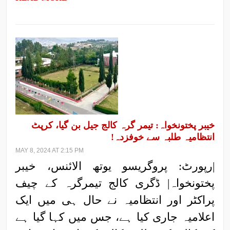
خیبر پختونخواہ: تیمر گرہ کالج جیل بن گیا، کرپٹ
انتظامیہ طلبہ سے خوفزدہ!
MAY 8, 2024 AT 2:15 PM
|رپورٹ: پروگریسو یوتھ الائنس، خیبر
پختونخواہ| ڈگری کالج تیمرگرہ کے چیف
پراکٹر اور انتظامیہ نے حال ہی میں ایک
اعلامیہ جاری کیا ہے، جس میں کہا گیا ہے