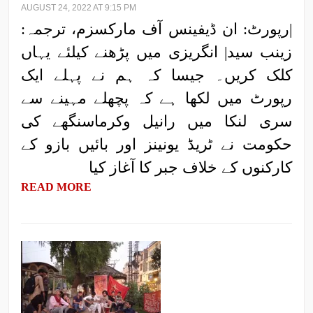
AUGUST 24, 2022 AT 9:15 PM
|رپورٹ: ان ڈیفینس آف مارکسزم، ترجمہ:
زینب سید| انگریزی میں پڑھنے کیلئے یہاں
کلک کریں۔ جیسا کہ ہم نے پہلے ایک
رپورٹ میں لکھا ہے کہ پچھلے مہینے سے
سری لنکا میں رانیل وکرماسنگھے کی
حکومت نے ٹریڈ یونینز اور بائیں بازو کے
کارکنوں کے خلاف جبر کا آغاز کیا
READ MORE