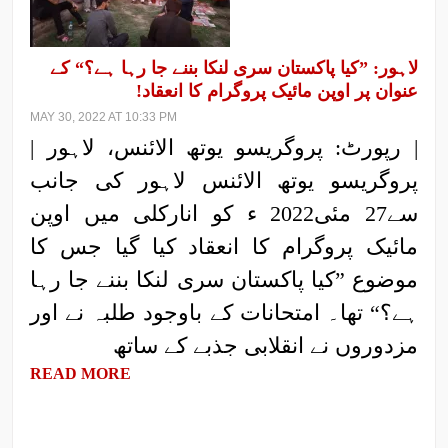
لاہور: ”کیا پاکستان سری لنکا بننے جا رہا ہے؟“ کے
عنوان پر اوپن مائیک پروگرام کا انعقاد!
MAY 30, 2022 AT 10:33 PM
| رپورٹ: پروگریسو یوتھ الائنس، لاہور |
پروگریسو یوتھ الائنس لاہور کی جانب
سے27 مئی2022 ء کو انارکلی میں اوپن
مائیک پروگرام کا انعقاد کیا گیا جس کا
موضوع ”کیا پاکستان سری لنکا بننے جا رہا
ہے؟“ تھا۔ امتحانات کے باوجود طلبہ نے اور
مزدوروں نے انقلابی جذبے کے ساتھ
READ MORE