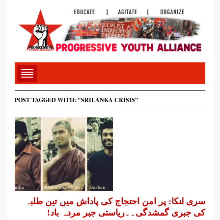
POST TAGGED WITH: "SRILANKA CRISIS"
سری لنکا: پر امن احتجاج کی پاداش میں تین طلبہ
کی جبری گمشدگی۔۔ریاستی جبر مردہ باد!