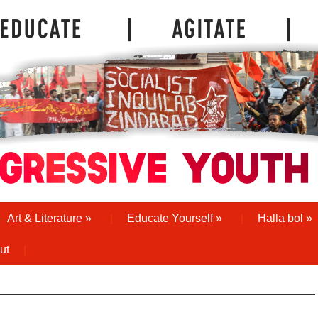
Art & Literature
»
Educate Yourself
»
Halla bol
»
ut