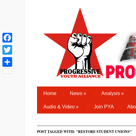
Facebook
Twitter
Share
Home
News
»
Analysis
»
Audio & Video
»
Join PYA
Abo
POST TAGGED WITH: "RESTORE STUDENT UNIONS"