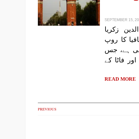
SEPTEMBER 15, 202
لدین زکریا
فیا کا روپ
رہی ہے، جس
ور فاٹا کے
READ MORE
PREVIOUS