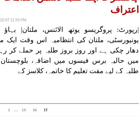
اعتراف
0 AT 11:50 PM
|رپورٹ: پروگریسو یوتھ الائنس، ملتان| بہاؤ ا
یونیورسٹی، ملتان کی انتظامیہ اس وقت ایک ما
دھار چکی ہے اور روز بروز طلبہ پر حملے کر 
میں حالیہ برس فیسوں میں اضافہ، بلوچستان ا
طلبہ کے لیے مفت تعلیم کا خاتمہ، کلاسز کے
1
…
13
14
15