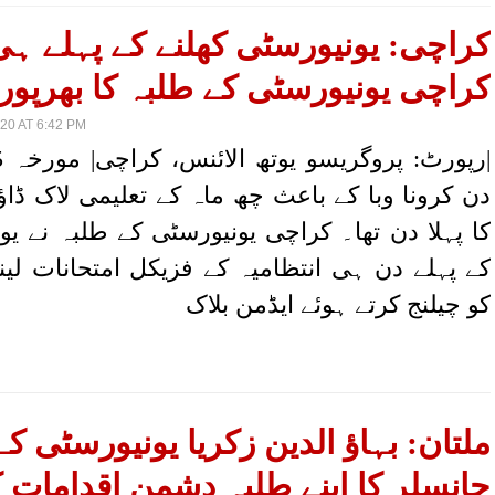
کراچی: یونیورسٹی کھلنے کے پہلے ہ
کراچی یونیورسٹی کے طلبہ کا بھرپور 
0 AT 6:42 PM
دن کرونا وبا کے باعث چھ ماہ کے تعلیمی لاک ڈا
کا پہلا دن تھا۔ کراچی یونیورسٹی کے طلبہ نے یو
کے پہلے دن ہی انتظامیہ کے فزیکل امتحانات لین
کو چیلنج کرتے ہوئے ایڈمن بلاک
ملتان: بہاؤ الدین زکریا یونیورسٹی ک
چانسلر کا اپنے طلبہ دشمن اقدامات ک