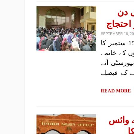
ی دن
احتجاج
SEPTEMBER 16, 202
|رپورٹ: پروگریسو یوتھ الائنس، کراچی| مورخہ 15 ستمبر کا
ؤن کے خاتمے
نیورسٹی آنے
ے کے فیصلے
READ MORE
ے وائس
ا