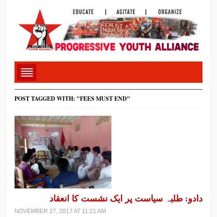
POST TAGGED WITH: "FEES MUST END"
دادو: طلبہ سیاست پر ایک نشست کا انعقاد
NOVEMBER 27, 2017 AT 11:21 AM