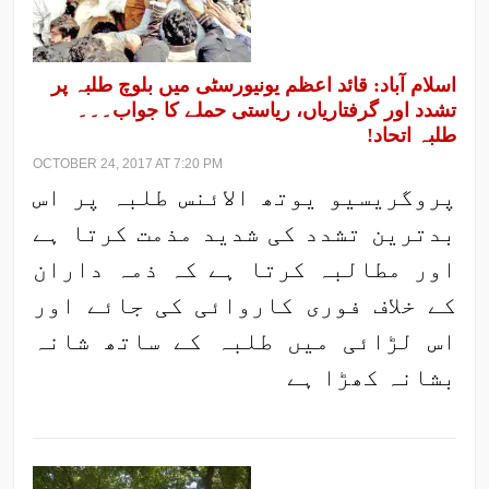
اسلام آباد: قائد اعظم یونیورسٹی میں بلوچ طلبہ پر
تشدد اور گرفتاریاں، ریاستی حملے کا جواب۔۔۔
طلبہ اتحاد!
OCTOBER 24, 2017 AT 7:20 PM
پروگریسیو یوتھ الائنس طلبہ پر اس
بدترین تشدد کی شدید مذمت کرتا ہے
اور مطالبہ کرتا ہے کہ ذمہ داران
کے خلاف فوری کاروائی کی جائے اور
اس لڑائی میں طلبہ کے ساتھ شانہ
بشانہ کھڑا ہے