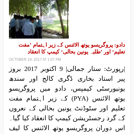
دادو: پروگریسو یوتھ الائنس کے زیر اہتمام ’مفت
تعلیم‘ اور ’طلبہ یونین بحالی‘ کیمپ کا انعقاد
OCTOBER 19, 2017 AT 1:07 PM
|رپورٹ: ستار جمالی| 9 اکتوبر 2017 بروز
پیر استاد بخاری ڈگری کالج اور سندھ
یونیورسٹی کیمپس، دادو میں پروگریسو
یوتھ الائنس (PYA) کے زیر اہتمام مفت
تعلیم اور سٹوڈنٹ یونین بحالی کے نعروں
کے گرد رجسٹریشن کیمپ کا انعقاد کیا گیا۔
اس دوران پروگریسو یوتھ الائنس کا لیف