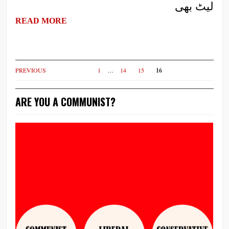
لیٹ بھی
READ MORE
PREVIOUS
1
…
14
15
16
ARE YOU A COMMUNIST?