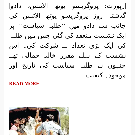
|رپورٹ: پروگریسو یوتھ الائنس، دادو|
گذشتہ روز پروگریسو یوتھ الائنس کی
جانب سے دادو میں ’’طلبہ سیاست‘‘ پر
ایک نشست منعقد کی گئی جس میں طلبہ
کی ایک بڑی تعداد نے شرکت کی۔ اس
نشست کے پہلے مقرر خالد جمالی تھے
جنہوں نے طلبہ سیاست کی تاریخ اور
موجودہ کیفیت
READ MORE