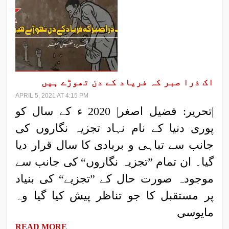
اک ذرا صبر کہ فریاد کے دن تھوڑے ہیں
APRIL 5, 2021 AT 4:15 PM
|تحریر: فضیل اصغر| 2020 ء کے سال کو
پوری دنیا کے نام نہاد تجزیہ نگاروں کی
جانب سے تباہی و بربادی کا سال قرار دیا
گیا۔ ان تمام ”تجزیہ نگاروں“ کی جانب سے
موجودہ صورت حال کے ”تجزیے“ کی بنیاد
پر مستقبل کا جو تناظر پیش کیا گیا وہ
مایوسی
READ MORE