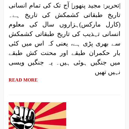
|تحریر: مجید پنھور| آج تک کی تمام انسانی
تاریخ طبقاتی کشمکش کی تاریخ ہے۔
(کارل مارکس)ہزاروں سال کی معلوم
انسانی تہذیب کی تاریخ طبقاتی کشمکش
سے بھری پڑی ہے، یعنی کہ اس میں کئی
بار حکمران طبقے اور محنت کش طبقے
میں جنگیں ہوئی ہیں۔ یہ جنگیں ویسی
نہیں تھیں
READ MORE