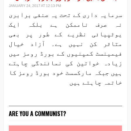
JANUARY 24, 2017 AT 12:13 PM
سرمایہ داری کے تحت یہ صنفی برابری
نہ صرف ناممکن ہے بلکہ ایک
یوٹپیائی نظریے کے طور پر بھی
متاثر کن نہیں ہے۔ آزاد خیال
فیمینسٹ کمپنیوں کے بورڈ رومز میں
زیادہ خواتین کی نمائندگی چاہتے
ہیں جبکہ مارکسسٹ خود بورڈ رومز کا
خاتمہ چاہتے ہیں
ARE YOU A COMMUNIST?