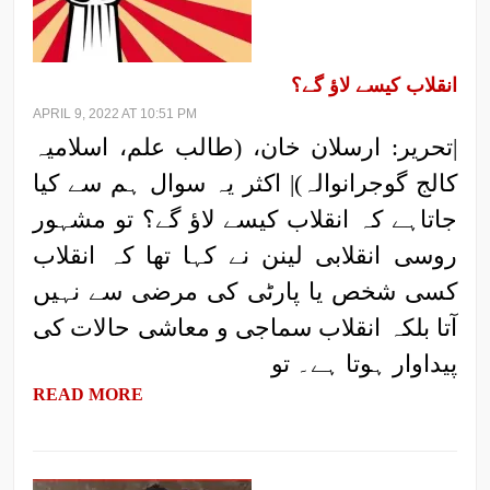
انقلاب کیسے لاؤ گے؟
APRIL 9, 2022 AT 10:51 PM
|تحریر: ارسلان خان، (طالب علم، اسلامیہ
کالج گوجرانوالہ)| اکثر یہ سوال ہم سے کیا
جاتاہے کہ انقلاب کیسے لاؤ گے؟ تو مشہور
روسی انقلابی لینن نے کہا تھا کہ انقلاب
کسی شخص یا پارٹی کی مرضی سے نہیں
آتا بلکہ انقلاب سماجی و معاشی حالات کی
پیداوار ہوتا ہے۔ تو
READ MORE