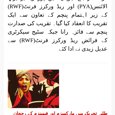
الائنس(PYA) اور ریڈ ورکرز فرنٹ(RWF)
کے زیر اہتمام پنچم کے تعاون سے ایک
تقریب کا انعقاد کیا گیا۔ تقریب کی صدارت
پنچم سے فائزہ رانا جبکہ سٹیج سیکرٹری
کے فرائض ریڈ ورکرز فرنٹ(RWF) سے
عدیل زیدی نے ادا کئے
طلبہ تحریک میں مارکسزم اور فیمینزم کے رجحان