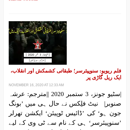
فلم ریویو: سنوپیئرسر؛ طبقاتی کشمکش اور انقلاب،
ایک ریل گاڑی پر
NOVEMBER 16, 2020 AT 12:33 AM
|سٹیو جونز، 3 ستمبر 2020 ||مترجم: عرشہ
صنوبر| نیٹ فلِکس نے حال ہی میں ’بونگ
جون ہو‘ کی ’ڈائیس ٹوپیئن‘ ایکشن تھرلر
’سنوپیئرسر‘ ہی کے نام سے ٹی وی کے لیے