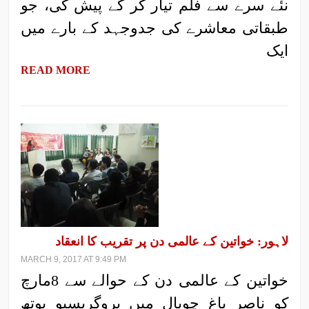
نئے سرے سے فلم تیار کر کے پیش کی، جو
طبقاتی معاشرے کی جدوجہد کے بارے میں
ایک
READ MORE
لاہور: خواتین کے عالمی دن پر تقریب کا انعقاد
MARCH 9, 2017 AT 9:49 PM
خواتین کے عالمی دن کے حوالے سے 8مارچ
کو ناصر باغ چوپال میں پروگریسیو یوتھ