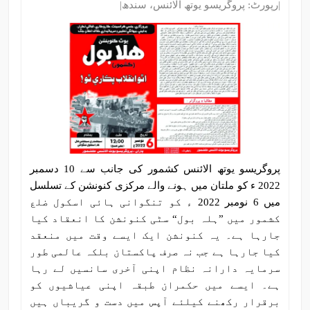
|رپورٹ: پروگریسو یوتھ الائنس، سندھ|
پروگریسو یوتھ الائنس کشمور کی جانب سے 10 دسمبر
2022 ء کو ملتان میں ہونے والے مرکزی کنونشن کے تسلسل
میں 6 نومبر 2022 ء کو تنگوانی ہائی اسکول ضلع
کشمور میں ”ہلہ بول“ سٹی کنونشن کا انعقاد کیا
جارہا ہے۔ یہ کنونشن ایک ایسے وقت میں منعقد
کیا جارہا ہے جب نہ صرف پاکستان بلکہ عالمی طور
سرمایہ دارانہ نظام اپنی آخری سانسیں لے رہا
ہے۔ ایسے میں حکمران طبقہ اپنی عیاشیوں کو
برقرار رکھنے کیلئے آپس میں دست و گریباں ہیں