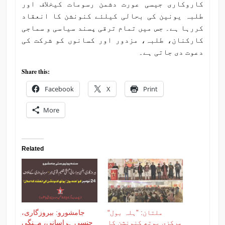
کاروکاری جیسی عورت دشمن رسومات کیخلاف اور
طلبہ یونین کی بحالی کیلئے کنونشن کا انعقاد
کررہا ہے۔ جس میں تمام ترقی پسند سیاسی و سماجی
کارکنان، طلبہ، مزدور اور کسانوں کو شرکت کی
دعوت دی جاتی ہے۔
Share this:
Facebook
X
Print
More
Related
ملتان: ”ہلہ بول“
جامشورو: بیروزگاری،
مرکزی یوتھ کنونشن کا
جنسی ہراسانی، مہنگی