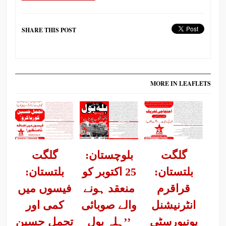
SHARE THIS POST
MORE IN LEAFLETS
گلگت
بلوچستان:
گلگت
بلتستان:
25 اکتوبر کو
بلتستان:
قراقرم
منعقد ہونے
فیسوں میں
انٹرنیشنل
والے صوبائی
کمی اور
یونیورسٹی
’’ہلہ بول
تجمل حسین