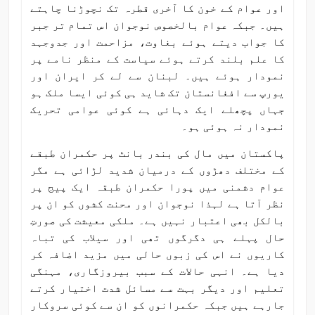
اور عوام کے خون کا آخری قطرہ تک نچوڑنا چاہتے
ہیں۔ جبکہ عوام بالخصوص نوجوان اس تمام تر جبر
کا جواب دیتے ہوئے بغاوت، مزاحمت اور جدوجہد
کا علم بلند کرتے ہوئے سیاست کے منظر نامے پر
نمودار ہوئے ہیں۔ لبنان سے لے کر ایران اور
یورپ سے افغانستان تک شاید ہی کوئی ایسا ملک ہو
جہاں پچھلے ایک دہائی ہے کوئی عوامی تحریک
نمودار نہ ہوئی ہو۔
پاکستان میں مال کی بندر بانٹ پر حکمران طبقے
کے مختلف دھڑوں کے درمیان شدید لڑائی ہے مگر
عوام دشمنی میں پورا حکمران طبقہ ایک پیج پر
نظر آتا ہے لہذا نوجوان اور محنت کشوں کو ان پر
بالکل بھی اعتبار نہیں ہے۔ ملکی معیشت کی صورتِ
حال پہلے ہی دگرگوں تھی اور سیلاب کی تباہ
کاریوں نے اس کی زبوں حالی میں مزید اضافہ کر
دیا ہے۔ انہی حالات کے سبب بیروزگاری، مہنگی
تعلیم اور دیگر بہت سے مسائل شدت اختیار کرتے
جارہے ہیں جبکہ حکمرانوں کو ان سے کوئی سروکار