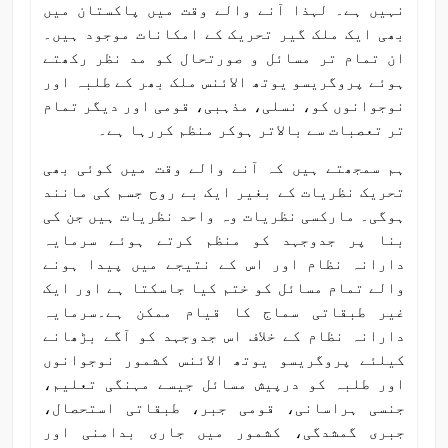
نہیں ہے۔ لہذا آنے والے وقت میں پاکستان میں
بھی ایک ملک گیر تحریک کے امکانات موجود ہیں۔
ان تمام تر مسائل و صورتحال کو مد نظر رکھتے
ہوئے پروگریسو یوتھ الائنس ملک بھر کے طلبہ اور
نوجوانوں کو، نسلی، مذہبی، قومی اور دیگر تمام
تر تعصبات سے بالاتر ہوکر منظم کررہا ہے۔
ہم سمجھتے ہیں کہ آنے والے وقت میں کوئی بھی
تحریک نظریات کے بغیر ایک بے روح جسم کی مانند
ہوگی۔ مارکسی نظریات وہ واحد نظریات ہیں جن کی
بنا پر جدوجہد کو منظم کرتے ہوئے سرمایہ
دارانہ نظام اور اس کے نتیجے میں پیدا ہونے
والے تمام مسائل کو ختم کیا جاسکتا ہے اور ایک
غیر طبقاتی سماج کا قیام ممکن ہے۔سرمایہ
دارانہ نظام کے خلاف اس جدوجہد کو آگے بڑھانے
کیلئے پروگریسو یوتھ الائنس کشمور نوجوانوں
اور طلبہ کو درپیش مسائل جیسے مہنگی تعلیم،
جنسی ہراسانی، قومی جبر، طبقاتی استحصال،
جبری گمشدگی، کشمور میں جاری بدامنی اور