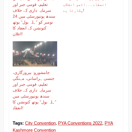
انعقاد۔۔۔اٹھو انقلاب
تعلیم، قومی جبر اور
پکارتا ہے!
سرمایہ داری کے خلاف
سندھ یونیورسٹی میں 24
نومبر کو ”ہلہ بول“ یوتھ
کنونشن کے انعقاد کا
اعلان!
جامشورو: بیروزگاری،
جنسی ہراسانی، مہنگی
تعلیم، قومی جبر اور
سرمایہ داری کے خلاف
سندھ یونیورسٹی میں
”ہلہ بول“ یوتھ کنونشن کا
انعقاد!
Tags:
City Convention
,
PYA Conventions 2022
,
PYA
Kashmore Convention