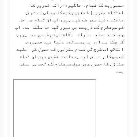
جمہوریت کا قیام، جاگیردارانہ قدروں کا
اختتام وغیرہ) طے نہیں کرسکا جو اس نے ترقی
یافتہ دنیا میں طے کیے ہیں، اب ان تمام مراحل
کو سوشلزم کے ذریعے ہی عبور کیا جا سکتا ہے۔ اب
چونکہ سرمایہ دارانہ نظام اپنی طبعی عمر پوری
کر چکا ہے اور یہ پسماندہ دنیا میں جمہوری
انقلاب اس طرح کی تمام منزلوں کے حصول کی اہلیت
کھو چکا ہے۔ اس لیے پسماندہ خطوں میں ان تمام
منازل کا حصول بھی صرف سوشلزم کے تحت ہی ممکن
ہے۔