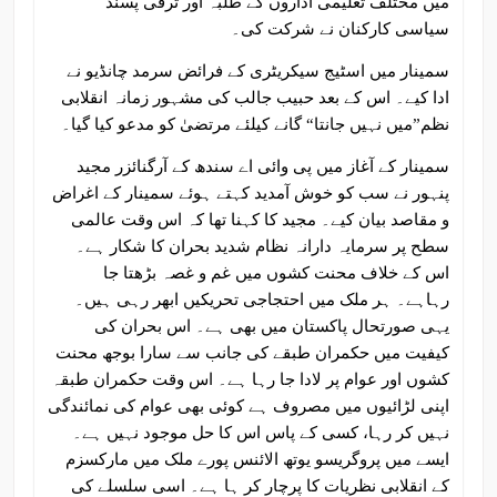
میں مختلف تعلیمی اداروں کے طلبہ اور ترقی پسند
سیاسی کارکنان نے شرکت کی۔
سمینار میں اسٹیج سیکریٹری کے فرائض سرمد چانڈیو نے
ادا کیے۔ اس کے بعد حبیب جالب کی مشہور زمانہ انقلابی
نظم”میں نہیں جانتا“ گانے کیلئے مرتضیٰ کو مدعو کیا گیا۔
سمینار کے آغاز میں پی وائی اے سندھ کے آرگنائزر مجید
پنہور نے سب کو خوش آمدید کہتے ہوئے سمینار کے اغراض
و مقاصد بیان کیے۔ مجید کا کہنا تھا کہ اس وقت عالمی
سطح پر سرمایہ دارانہ نظام شدید بحران کا شکار ہے۔
اس کے خلاف محنت کشوں میں غم و غصہ بڑھتا جا
رہاہے۔ ہر ملک میں احتجاجی تحریکیں ابھر رہی ہیں۔
یہی صورتحال پاکستان میں بھی ہے۔ اس بحران کی
کیفیت میں حکمران طبقے کی جانب سے سارا بوجھ محنت
کشوں اور عوام پر لادا جا رہا ہے۔ اس وقت حکمران طبقہ
اپنی لڑائیوں میں مصروف ہے کوئی بھی عوام کی نمائندگی
نہیں کر رہا، کسی کے پاس اس کا حل موجود نہیں ہے۔
ایسے میں پروگریسو یوتھ الائنس پورے ملک میں مارکسزم
کے انقلابی نظریات کا پرچار کر ہا ہے۔ اسی سلسلے کی