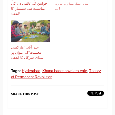
ہے، جنگ ہماری جاری
خواتین کے عالمی دن کی
ہے!
مناسبت سے سیمینار کا
انعقاد!
حیدرآباد: ”مارکسی
معیشت“کے عنوان پر
سٹڈی سرکل کا انعقاد
Tags:
Hyderabad
,
Khana badosh writers cafe
,
Theory
of Permanent Revolution
SHARE THIS POST