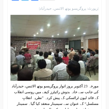
|رپورٹ: پروگریسو یوتھ الائنس، حیدرآباد|
مورخہ 23 آکتوبر بروز اتوار پروگریسو یوتھ الائنس، حیدرآباد
کی جانب سے خانہ بدوش رائیٹرز کیفے میں روسی انقلاب
کے قائد لیون ٹراٹسکی کے پیش کردہ ”نظریہ انقلابِ
مسلسل“ کے عنوان سے سیمینار منعقد کیا گیا۔ سمینار