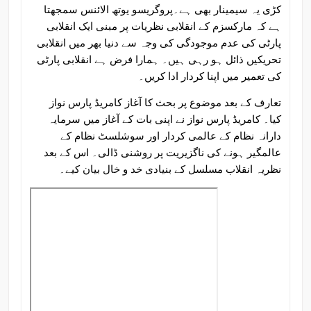
کڑی یہ سیمینار بھی ہے۔پروگریسو یوتھ الائنس سمجھتا
ہے کہ مارکسزم کے انقلابی نظریات پر مبنی ایک انقلابی
پارٹی کی عدم موجودگی کی وجہ سے دنیا بھر میں انقلابی
تحریکیں ذائل ہو رہی ہیں۔ ہمارا فرض ہے انقلابی پارٹی
کی تعمیر میں اپنا کردار ادا کریں۔
تعارف کے بعد موضوع پر بحث کا آغاز کامریڈ پارس نواز
کیا۔ کامریڈ پارس نواز نے اپنی بات کے آغاز میں سرمایہ
دارانہ نظام کے عالمی کردار اور سوشلسٹ نظام کے
عالمگیر ہونے کی ناگزیریت پر روشنی ڈالی۔ اس کے بعد
نظریہ انقلاب مسلسل کے بنیادی خد و خال بیان کیے۔