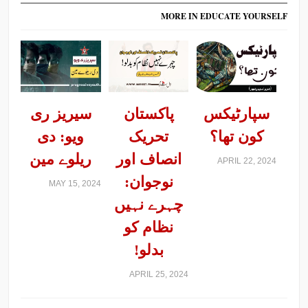
MORE IN EDUCATE YOURSELF
سپارٹیکس
پاکستان
سیریز ری
کون تھا؟
تحریک
ویو: دی
انصاف اور
ریلوے مین
APRIL 22, 2024
نوجوان:
MAY 15, 2024
چہرے نہیں
نظام کو
بدلو!
APRIL 25, 2024