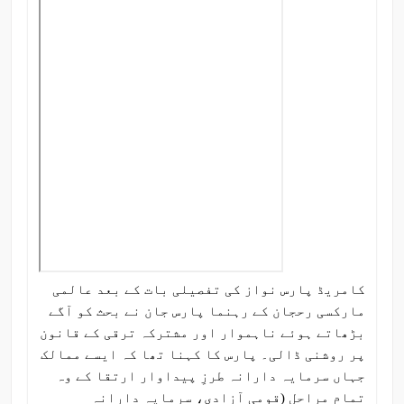
کامریڈ پارس نواز کی تفصیلی بات کے بعد عالمی
مارکسی رحجان کے رہنما پارس جان نے بحث کو آگے
بڑھاتے ہوئے ناہموار اور مشترکہ ترقی کے قانون
پر روشنی ڈالی۔ پارس کا کہنا تھا کہ ایسے ممالک
جہاں سرمایہ دارانہ طرزِ پیداوار ارتقا کے وہ
تمام مراحل (قومی آزادی، سرمایہ دارانہ