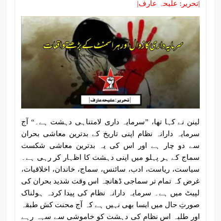
|تحریر: علیحہ عارف|
لینن نے کہا تھا، ”سرمایہ داری لامتناہی دہشت ہے۔“ آج
سرمایہ دارانہ نظام اپنی تاریخ کے بدترین معاشی بحران
سے دو چار ہے اور اس کی یہ بدترین معاشی شکست
سماج کے ہر پہلو میں اپنی دہشت کا اظہار کر رہی ہے۔
سیاست، ریاست، ادب، سائنس، سماج، خاندان، اخلاقیات،
غرض کہ تمام تر سماجی ڈھانچہ اس وقت شدید بحران کی
لپیٹ میں ہے۔ سرمایہ دارانہ نظام کی پیدا کردہ ہولناک
صورتِ حال میں ایسا بھی نہیں ہے کہ آج محنت کش طبقہ
اور طلبہ اس نظام کی دہشت کو خاموشی سے سہہ رہے