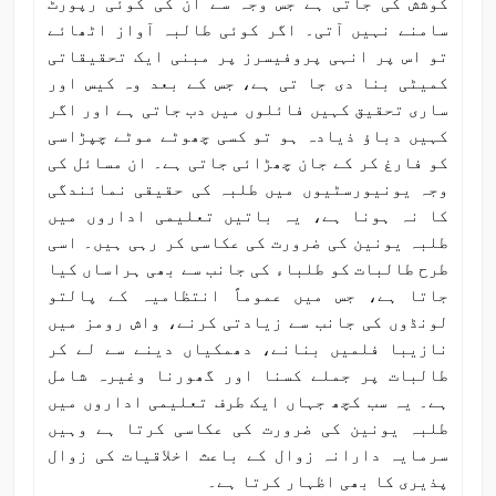
کوشش کی جاتی ہے جس وجہ سے ان کی کوئی رپورٹ
سامنے نہیں آتی۔ اگر کوئی طالبہ آواز اٹھائے
تو اس پر انہی پروفیسرز پر مبنی ایک تحقیقاتی
کمیٹی بنا دی جا تی ہے، جس کے بعد وہ کیس اور
ساری تحقیق کہیں فائلوں میں دب جاتی ہے اور اگر
کہیں دباؤ ذیادہ ہو تو کسی چھوٹے موٹے چپڑاسی
کو فارغ کر کے جان چھڑائی جاتی ہے۔ ان مسائل کی
وجہ یونیورسٹیوں میں طلبہ کی حقیقی نمائندگی
کا نہ ہونا ہے، یہ باتیں تعلیمی اداروں میں
طلبہ یونین کی ضرورت کی عکاسی کر رہی ہیں۔ اسی
طرح طالبات کو طلباء کی جانب سے بھی ہراساں کیا
جاتا ہے، جس میں عموماً انتظامیہ کے پالتو
لونڈوں کی جانب سے زیادتی کرنے، واش رومز میں
نازیبا فلمیں بنانے، دھمکیاں دینے سے لے کر
طالبات پر جملے کسنا اور گھورنا وغیرہ شامل
ہے۔ یہ سب کچھ جہاں ایک طرف تعلیمی اداروں میں
طلبہ یونین کی ضرورت کی عکاسی کرتا ہے وہیں
سرمایہ دارانہ زوال کے باعث اخلاقیات کی زوال
پذیری کا بھی اظہار کرتا ہے۔