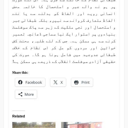
پر ہو نے والے جبر و استحصال کا خاتمہ محض
انسانی رویے اور الفاظ کو بدلنے سے یا نئے
الفاظ متعارف کروانے سے نہیں، بلکہ طبقاتی جبر
و استحصال اور نجی ملکیت کے زہر سے پاک سوشلسٹ
بنیادوں پر استوار ایک نیا سماجی ڈھانچہ تعمیر
کرنے سے ہی ممکن ہے۔ جس کے لئے طلبہ، محنت کش
خواتین اور مردوں کو مل کر اس نظام کے خلاف
طبقاتی جدوجہد میں شامل ہونا ہو گا۔ عورت کی
حقیقی آزادی سوشلسٹ انقلاب کے ذریعے ہی ممکن ہے!
Share this:
Facebook
X
Print
More
Related