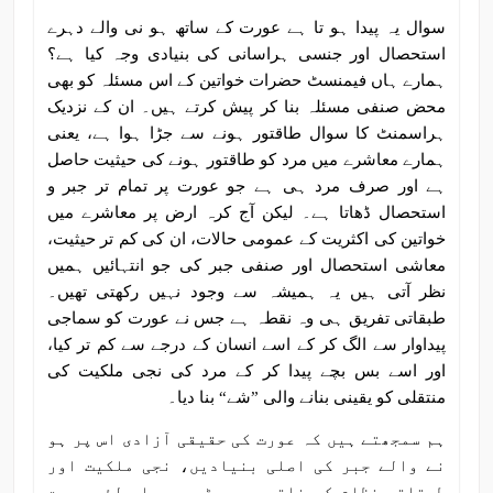
سوال یہ پیدا ہو تا ہے عورت کے ساتھ ہو نی والے دہرے
استحصال اور جنسی ہراسانی کی بنیادی وجہ کیا ہے؟
ہمارے ہاں فیمنسٹ حضرات خواتین کے اس مسئلہ کو بھی
محض صنفی مسئلہ بنا کر پیش کرتے ہیں۔ ان کے نزدیک
ہراسمنٹ کا سوال طاقتور ہونے سے جڑا ہوا ہے، یعنی
ہمارے معاشرے میں مرد کو طاقتور ہونے کی حیثیت حاصل
ہے اور صرف مرد ہی ہے جو عورت پر تمام تر جبر و
استحصال ڈھاتا ہے۔ لیکن آج کرہ ارض پر معاشرے میں
خواتین کی اکثریت کے عمومی حالات، ان کی کم تر حیثیت،
معاشی استحصال اور صنفی جبر کی جو انتہائیں ہمیں
نظر آتی ہیں یہ ہمیشہ سے وجود نہیں رکھتی تھیں۔
طبقاتی تفریق ہی وہ نقطہ ہے جس نے عورت کو سماجی
پیداوار سے الگ کر کے اسے انسان کے درجے سے کم تر کیا،
اور اسے بس بچے پیدا کر کے مرد کی نجی ملکیت کی
منتقلی کو یقینی بنانے والی ”شے“ بنا دیا۔
ہم سمجھتے ہیں کہ عورت کی حقیقی آزادی اس پر ہو
نے والے جبر کی اصلی بنیادیں، نجی ملکیت اور
طبقاتی نظام کے خاتمے سے جڑی ہے۔ اس لئے عورت