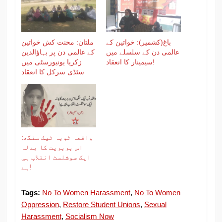
باغ(کشمیر): خواتین کے
ملتان: محنت کش خواتین
عالمی دن کے سلسلے میں
کے عالمی دن پر بہاؤالدین
سیمینار کا انعقاد!
زکریا یونیورسٹی میں
سٹڈی سرکل کا انعقاد
واقعہ ٹوبہ ٹیک سنگھ:
اس بربریت کا بدلہ
ایک سوشلسٹ انقلاب ہی
ہے!
Tags:
No To Women Harassment
,
No To Women
Oppression
,
Restore Student Unions
,
Sexual
Harassment
,
Socialism Now