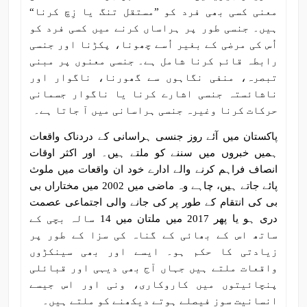
معنی کسی بھی فرد کو ”مستقل تنگ یا زِچ کرنا“
ہیں۔ جنسی طور پر ہراساں کرنے میں کسی فرد کو
اُس کی مرضی کے بغیر اُسے چھونا، پکڑنا اور جنسی
رابطہ قائم کرنا شامل ہے۔ جنسی معنوں پر مبنی
تبصرہ، منفی نگاہوں سے گھورنا، ناگوار اور
ناشائستہ جنسی اشارے کرنا یا ناگوار جسمانی
حرکات کرنا وغیرہ جنسی ہراسانی میں آ جاتا ہے۔
پاکستان میں آئے روز جنسی ہراسانی کے دردناک واقعات
ہمیں خبروں میں سننے کو ملتے ہیں۔ اور اکثر اوقات
انصاف فراہم کرنے والے ادارے خود ان واقعات میں ملوث
پائے جاتے ہیں، چاہے وہ ماضی میں 2002 میں مختاراں بی
بی کی انتقام کے طور پر کی جانے والی اجتماعی عصمت
دری ہو یا پھر 2017 میں ملتان میں 14 سالہ بچی کے
ساتھ اس کے بھائی کے گناہ کی سزا کے طور پر
زیادتی کا حکم ہو۔ ایسے اور بھی سینکڑوں
واقعات ملتے ہیں جہاں آج بھی دیہی اور قبائلی
پنچائیتوں میں کاروکاری، ونی اور اس جیسے
انسانیت سوز فیصلے ہوتے دیکھنے کو ملتے ہیں۔