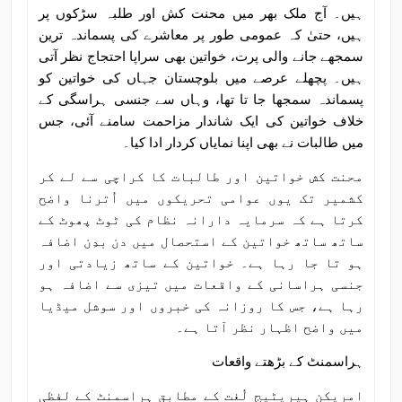
ہیں۔ آج ملک بھر میں محنت کش اور طلبہ سڑکوں پر
ہیں، حتیٰ کہ عمومی طور پر معاشرے کی پسماندہ ترین
سمجھے جانے والی پرت، خواتین بھی سراپا احتجاج نظر آتی
ہیں۔ پچھلے عرصے میں بلوچستان جہاں کی خواتین کو
پسماندہ سمجھا جا تا تھا، وہاں سے جنسی ہراسگی کے
خلاف خواتین کی ایک شاندار مزاحمت سامنے آئی، جس
میں طالبات نے بھی اپنا نمایاں کردار ادا کیا۔
محنت کش خواتین اور طالبات کا کراچی سے لے کر
کشمیر تک یوں عوامی تحریکوں میں اُترنا واضح
کرتا ہے کہ سرمایہ دارانہ نظام کی ٹوٹ پھوٹ کے
ساتھ ساتھ خواتین کے استحصال میں دن بدِن اضافہ
ہو تا جا رہا ہے۔ خواتین کے ساتھ زیادتی اور
جنسی ہراسانی کے واقعات میں تیزی سے اضافہ ہو
رہا ہے، جس کا روزانہ کی خبروں اور سوشل میڈیا
میں واضح اظہار نظر آتا ہے۔
ہراسمنٹ کے بڑھتے واقعات
امریکن ہیریٹیج لُغت کے مطابق ہراسمنٹ کے لفظی