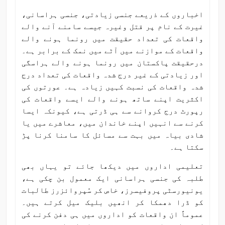
اخباروں کے ذریعے جنسی زیادتی، جنسی ہراسانی،
غیرت کے نام پر قتل وغیرہ جیسے سامنے آنے والے
واقعات کی تعداد حقیقت میں رونما ہونے والے
واقعات کے موازنے میں آٹے میں نمک کے برابر ہے۔
درحقیقت پاکستان میں رونما ہونے والے ہراسگی
اور زیادتی کے غیر درج شدہ واقعات کی تعداد درج
شدہ واقعات کی نسبت کہیں زیادہ ہے۔ عورتوں کی
اکثریت اپنے ساتھ ہونے والے ایسے واقعات کی
رپورٹ درج کروانے سے ہی ڈرتی ہے، کیونکہ ایسا
کرنے سے انہیں اپنے خاندان میں، معاشرے میں یا
شادی بیاہ میں بہت سے مسائل کا سامنا کرنا پڑ
سکتا ہے۔
تعلیمی اداروں میں دیکھا جائے تو یہاں بھی
طلبہ کی جنسی ہراسانی ایک معمول بن چکی ہے،
یونیورسٹی پروفیسرز، خاص کر سُپروائزرز طالبات
کو ڈرا دھمکا کر انھیں بلیک میل کرتے ہیں۔
عموماً ان واقعات کو اداروں میں ہی دفن کرنے کی