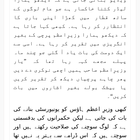
لیڈر کتنا خاکسار ہے جو عام لوگوں کے
ساتھ قطار میں کھڑا اپنی باری کا
انتظارر کر رہا ہے۔ کبھی کہا جاتا ہے
کہ دیکھو ہمارا وزیرِاعظم پرچی کے بغیر
انگریزی میں تقریر کر رہا ہے۔ اسی سے
ایک دوست کی بات یاد آ گئی جو چند ماہ
پہلے مجھے کہہ رہا تھا کہ ”یار
وزیرِاعظم صاحب ہمیں اچھی نوکری دے دیں
پھر چاہے پرچیاں دیکھ کر تقریر کریں
یا بیشک بولے بغیر اشاروں میں بات
کریں“۔
کبھی وزیرِ اعظم ہاؤس کو یونیورسٹی بنانے کی
بات کی جاتی ہے لیکن حکمرانوں کی بدقسمتی
ہے کہ لوگ سوچنے کی صلاحیت رکھتے ہیں اور
سوچتے ہیں کہ اس ڈرامے سے بہتر یہ نہیں تھا