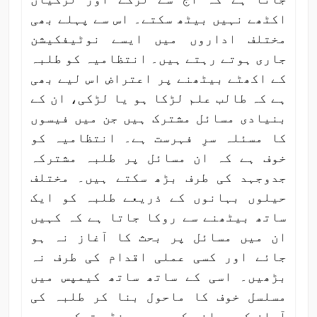
اکٹھے نہیں بیٹھ سکتے۔ اس سے پہلے بھی
مختلف اداروں میں ایسے نوٹیفکیشن
جاری ہوتے رہتے ہیں۔ انتظامیہ کو طلبہ
کے اکھٹے بیٹھنے پر اعتراض اس لیے بھی
ہے کہ طالب علم لڑکا ہو یا لڑکی، ان کے
بنیادی مسائل مشترک ہیں جن میں فیسوں
کا مسئلہ سرِ فہرست ہے۔ انتظامیہ کو
خوف ہے کہ ان مسائل پر طلبہ مشترکہ
جدوجہد کی طرف بڑھ سکتے ہیں۔ مختلف
حیلوں بہانوں کے ذریعے طلبہ کو ایک
ساتھ بیٹھنے سے روکا جاتا ہے کہ کہیں
ان میں مسائل پر بحث کا آغاز نہ ہو
جائے اور کسی عملی اقدام کی طرف نہ
بڑھیں۔ اسی کے ساتھ ساتھ کیمپس میں
مسلسل خوف کا ماحول بنا کر طلبہ کی
آواز کو دبانے کی یہ بھونڈی ترکیب ہے۔