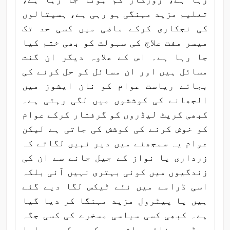
تعلیم مزید مہنگی ہو رہی ہے، ہسپتالوں
کی نجکاری کرکے ماضی میں کسی حد تک
میسر مفت علاج کی سہولت کو بھی ختم کیا
جا رہا ہے۔ اس کے علاوہ دیگر ان گنت
مسائل ہیں اور ان مسائل کو حل کرنے کی
بجائے ریاست عوام کو نان ایشوز میں
الجھانے کی کوششوں میں لگی رہتی ہے۔
کبھی کرپٹ لیڈروں کو گرفتار کرکے عوام
کو خوش کرنے کی کوشش کی جاتی ہے لیکن
عوام یہ سمجھنے میں دیر نہیں لگاتے کہ
زرداری یا نواز کے جیل جانے سے ان کی
زندگیوں میں کوئی بہتری نہیں آئی بلکہ
اسی ڈرامے میں نئے ٹیکس لگا دیے گئے
ہیں یا پیٹرول مزید مہنگا کر دیا گیا
ہے۔ کبھی کسی سیاسی مسخرے کی کسی جگہ
ویڈیو بنائی جاتی ہے کہ دیکھو ہمارا