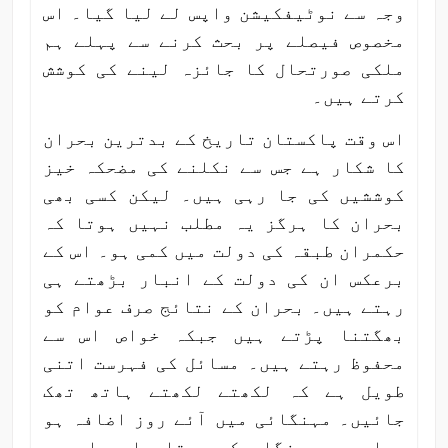
وجہ سے نوٹیفکیشن واپس لے لیا گیا۔ اس
مخصوص فیصلے پر بحث کرنے سے پہلے ہم
ملکی صورتحال کا جائزہ لینے کی کوشش
کرتے ہیں۔
اس وقت پاکستان تاریخ کے بدترین بحران
کا شکار ہے جس سے نکلنے کی مضحکہ خیز
کوششیں کی جا رہی ہیں۔ لیکن کسی بھی
بحران کا ہرگز یہ مطلب نہیں ہوتا کہ
حکمران طبقہ کی دولت میں کمی ہو۔ اس کے
برعکس ان کی دولت کے انبار بڑھتے ہی
رہتے ہیں۔ بحران کے نتائج صرف عوام کو
بھگتنا پڑتے ہیں جبکہ خواص اس سے
محفوظ رہتے ہیں۔ مسائل کی فہرست اتنی
طویل ہے کہ لکھتے لکھتے ہاتھ تھک
جائیں۔ مہنگائی میں آئے روز اضافہ ہو
رہا ہے، روزگار کم ہوتا جا رہا ہے،