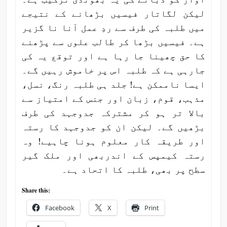
لیکن لگاتار فیسیں بڑھانے کے نتیجے
میں طلبہ کی طرف سے ردِ عمل آنا نا گزیر
ہے۔ فیسیں بڑھا کر طالب علوں سے پڑھنے
کا حق چھینا جا رہا ہے اور توقع یہ کی
جارہی ہے کہ طلبہ اس پر خاموش رہیں گے۔
ایسا ناممکن ہے! جلد ہی طلبہ رنگ، نسل،
مذہب، قوم، زبان اور جنس کے امتیاز سے
بالا تر ہو کر مشترکہ جدوجہد کی طرف
بڑھیں گے۔ لیکن ان کو جدوجہد کا رستہ
اور طریقہ کار معلوم ہونا چاہیے! وہ
رستہ کیمپس کے اندربھی اور ملک گیر
سطح پر بھی، طلبہ کا اتحاد ہے۔
Share this:
Facebook
X
Print