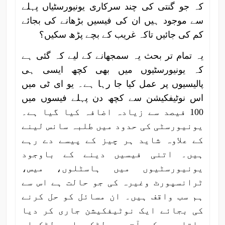
کہ جو گنتی کی چند سرکاری یونیورسٹیاں پہلے
سے موجود ہیں ان کی فیسیں بڑھانے کی بجائے
کم کی جائیں تاکہ غریب کے بچے پڑھ سکیں؟
یہ تمام تر بحث یہ سمجھانے کے لیے کہ گئی ہے
کہ یونیورسٹیوں میں بھی کچھ ایسی ہی
پالیسیوں پر عمل کیا جا رہا ہے۔ یو ای ٹی میں
اس نوٹیفکیشن سے کچھ دن پہلے فیسوں میں
100 فیصد سے زیادہ اضافہ کیا گیا ہے۔
یونیورسٹی کی حدود میں طلبہ سانس لینے
کے علاوہ شاید ہر چیز کے پیسے دے رہے
ہیں۔ اتنی فیسیں دینے کے باوجود
یونیورسٹیوں میں ہاسٹلوں، میس،
ٹرانسپورٹ وغیرہ کی جو حالت ہے اس سے
ہم سب واقف ہیں۔ ان مسائل کو حل کرنے
کی بجائے ایک نوٹیفکیشن جاری کر دیا
جاتا ہے کہ آج سے لڑکے اور لڑکیاں