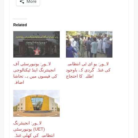
More
Related
لاہور: یو ای ٹی انتظامیہ
لاہور: یونیورسٹی آف
کی غنڈہ گردی کے باوجود
انجینئرنگ اینڈ ٹیکنالوجی
طلبہ کا احتجاج!
کی فیسوں میں بے تحاشا
اضافہ
لاہور: انجینئرنگ
یونیورسٹی (UET)
انتظامیہ کی کھلی غنڈہ