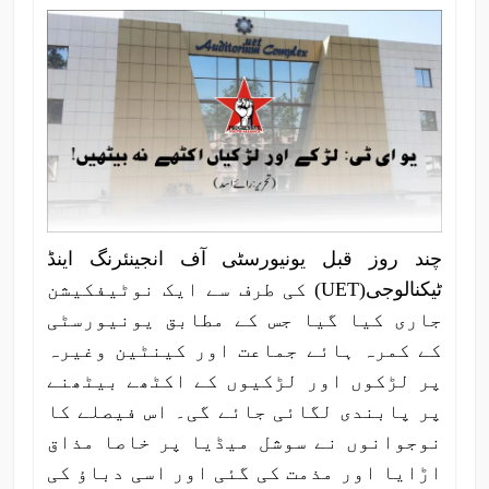
چند روز قبل یونیورسٹی آف انجینئرنگ اینڈ
ٹیکنالوجی(UET) کی طرف سے ایک نوٹیفکیشن
جاری کیا گیا جس کے مطابق یونیورسٹی
کے کمرہ ہائے جماعت اور کینٹین وغیرہ
پر لڑکوں اور لڑکیوں کے اکٹھے بیٹھنے
پر پابندی لگائی جائے گی۔ اس فیصلے کا
نوجوانوں نے سوشل میڈیا پر خاصا مذاق
اڑایا اور مذمت کی گئی اور اسی دباؤ کی