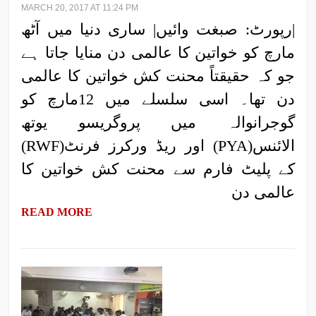
MARCH 20, 2017 AT 11:24 PM
|رپورٹ: صبغت وائیں| ساری دنیا میں آٹھ
مارچ کو خواتین کا عالمی دن منایا جاتا ہے
جو کہ حقیقتاً محنت کش خواتین کا عالمی
دن تھا۔ اسی سلسلے میں 12مارچ کو
گوجرانوالہ میں پروگریسو یوتھ
الائنس(PYA) اور ریڈ ورکرز فرنٹ(RWF)
کے پلیٹ فارم سے محنت کش خواتین کا
عالمی دن
READ MORE