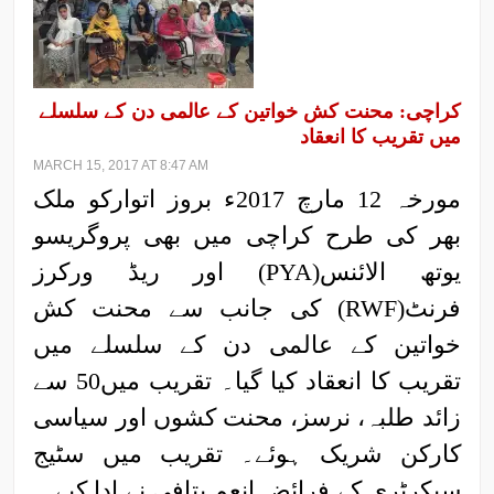
کراچی: محنت کش خواتین کے عالمی دن کے سلسلے
میں تقریب کا انعقاد
MARCH 15, 2017 AT 8:47 AM
مورخہ 12 مارچ 2017ء بروز اتوارکو ملک
بھر کی طرح کراچی میں بھی پروگریسو
یوتھ الائنس(PYA) اور ریڈ ورکرز
فرنٹ(RWF) کی جانب سے محنت کش
خواتین کے عالمی دن کے سلسلے میں
تقریب کا انعقاد کیا گیا۔ تقریب میں50 سے
زائد طلبہ، نرسز، محنت کشوں اور سیاسی
کارکن شریک ہوئے۔ تقریب میں سٹیج
سیکرٹری کے فرائض انعم پتافی نے ادا کیے