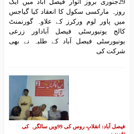
29جنوری بروز اتوار فیصل آباد میں ایک
روزہ مارکسی سکول کا انعقاد کیا گیاجس
میں پاور لوم ورکرز کے علاوہ گورنمنٹ
کالج یونیورسٹی فیصل آباداور زرعی
یونیورسٹی فیصل آباد کے طلبہ نے بھی
شرکت کی
فیصل آباد: انقلابِ روس کی 99ویں سالگرہ کی
تقریب