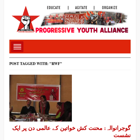
POST TAGGED WITH: "RWF"
گوجرانوالہ: محنت کش خواتین کے عالمی دن پر ایک
نشست