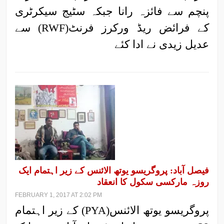
پنچم سے فائزہ رانا جبکہ سٹیج سیکرٹری
کے فرائض ریڈ ورکرز فرنٹ(RWF) سے
عدیل زیدی نے ادا کئے
فیصل آباد: پروگریسو یوتھ الائنس کے زیر اہتمام ایک
روزہ مارکسی سکول کا انعقاد
FEBRUARY 1, 2017 AT 2:02 PM
پروگریسو یوتھ الائنس(PYA) کے زیر اہتمام