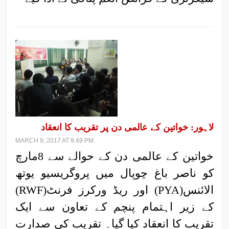
لاہور: خواتین کے عالمی دن پر تقریب کا انعقاد
MARCH 9, 2017 AT 9:49 PM
خواتین کے عالمی دن کے حوالے سے 8مارچ
کو ناصر باغ چوپال میں پروگریسیو یوتھ
الائنس(PYA) اور ریڈ ورکرز فرنٹ(RWF)
کے زیر اہتمام پنچم کے تعاون سے ایک
تقریب کا انعقاد کیا گیا۔ تقریب کی صدارت