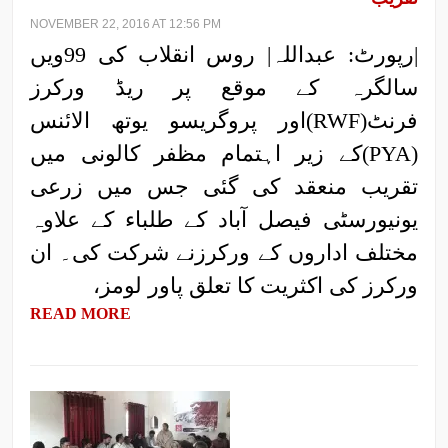
NOVEMBER 22, 2016 AT 12:56 PM
|رپورٹ: عبداللہ| روس انقلاب کی 99ویں
سالگرہ کے موقع پر ریڈ ورکرز
فرنٹ(RWF)اور پروگریسو یوتھ الائنس
(PYA)کے زیر اہتمام مظفر کالونی میں
تقریب منعقد کی گئی جس میں زرعی
یونیورسٹی فیصل آباد کے طلباء کے علاوہ
مختلف اداروں کے ورکرزنے شرکت کی۔ ان
ورکرز کی اکثریت کا تعلق پاور لومز،
READ MORE