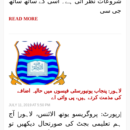
شروعات نظر آتی ہے۔ اسی کے ساتھ ساتھ
جی سی
READ MORE
لاہور: پنجاب یونیورسٹی فیسوں میں حالیہ اضافے
کی مذمت کرتے ہیں، پی وائی اے
JULY 11, 2019 AT 5:50 PM
|رپورٹ: پروگریسو یوتھ الائنس، لاہور| آج
ہم تعلیمی بجٹ کی صورتحال دیکھیں تو