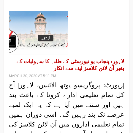
لاہور: پنجاب یو نیورسٹی کے طلبہ کا سہولیات کے
بغیر آن لائن کلاسز لینے سے انکار
MARCH 30, 2020 AT 5:11 PM
|رپورٹ: پروگریسو یوتھ الائنس، لاہور| آج
کل تمام تعلیمی ادارے کرونا کے باعث بند
ہیں اور سننے میں آیا ہے کہ یہ ایک لمبے
عرصے تک بند رہیں گے۔ اسی دوران ہمیں
تمام تعلیمی اداروں میں آن لائن کلاسز کی