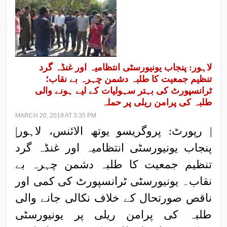
لاہور: پنجاب یونیورسٹی انتظامیہ اور غنڈہ گرد
تنظیم جمعیت کا طلبہ دشمن چہرہ بے نقاب؛
ٹرانسپورٹ کی بہتر سہولیات کے لیے ہونے والی
طلبہ کی پرامن ریلی پر حملہ
MARCH 20, 2019 AT 3:35 PM
| رپورٹ: پروگریسو یوتھ الائنس، لاہور|
پنجاب یونیورسٹی انتظامیہ اور غنڈہ گرد
تنظیم جمعیت کا طلبہ دشمن چہرہ بے
نقاب۔ یونیورسٹی ٹرانسپورٹ کی کمی اور
ناقص صورتحال کے خلاف نکالی جانے والی
طلبہ کی پرامن ریلی پر یونیورسٹی