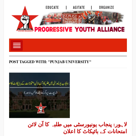
POST TAGGED WITH: "PUNJAB UNIVERSITY"
لاہور: پنجاب یونیورسٹی میں طلبہ کا آن لائن
امتحانات کے بائیکاٹ کا اعلان