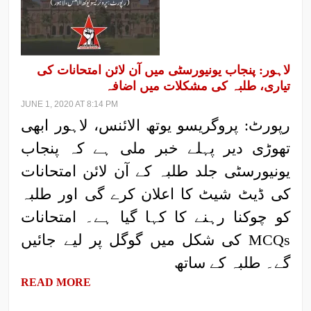
لاہور: پنجاب یونیورسٹی میں آن لائن امتحانات کی
تیاری، طلبہ کی مشکلات میں اضافہ
JUNE 1, 2020 AT 8:14 PM
رپورٹ: پروگریسو یوتھ الائنس، لاہور ابھی
تھوڑی دیر پہلے خبر ملی ہے کہ پنجاب
یونیورسٹی جلد طلبہ کے آن لائن امتحانات
کی ڈیٹ شیٹ کا اعلان کرے گی اور طلبہ
کو چوکنا رہنے کا کہا گیا ہے۔ امتحانات
MCQs کی شکل میں گوگل پر لیے جائیں
گے۔ طلبہ کے ساتھ
READ MORE