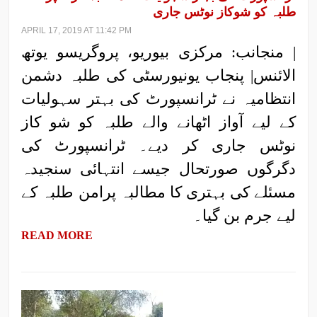
طلبہ کو شوکاز نوٹس جاری
APRIL 17, 2019 AT 11:42 PM
| منجانب: مرکزی بیوریو، پروگریسو یوتھ
الائنس| پنجاب یونیورسٹی کی طلبہ دشمن
انتظامیہ نے ٹرانسپورٹ کی بہتر سہولیات
کے لیے آواز اٹھانے والے طلبہ کو شو کاز
نوٹس جاری کر دیے۔ ٹرانسپورٹ کی
دگرگوں صورتحال جیسے انتہائی سنجیدہ
مسئلے کی بہتری کا مطالبہ پرامن طلبہ کے
لیے جرم بن گیا۔
READ MORE