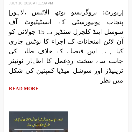
JULY 10, 2020 AT 11:09 PM
|رپورٹ: پروگریسو یوتھ الائنس ،لاہور|
پنجاب یونیورسٹی کے انسٹیٹیوٹ آف
سوشل اینڈ کلچرل سٹڈیز نے 15 جولائی کو
آن لائن امتحانات کے اجراء کا نوٹس جاری
کیا ہے۔ اس فیصلے کے خلاف طلبہ کی
جانب سے سخت ردِعمل کا اظہار ٹوئیٹر
ٹرینیڈز اور سوشل میڈیا کمپئین کی شکل
میں نظر
READ MORE