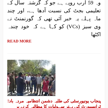
وہ 59 ارب روپے ہے جو کہ گزشتہ سال کے
تعلیمی بجٹ کی نسبت آدھا ہے، اور چند
ماہ پہلے یہ خبر آئی تھی کہ گورنمنٹ نے
وی سیز (VCs) کو کہا ہے کہ خود چندہ
اکٹھا
READ MORE
پنجاب یونیورسٹی کی طلبہ دشمن انتظامیہ مردہ باد!
ٹرانسپورٹ کی بہتر سہولیات کا مطالبہ کرنے پر