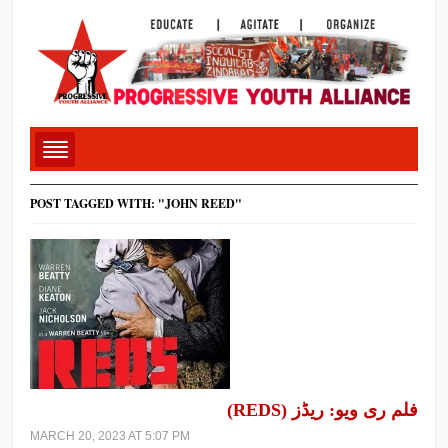
POST TAGGED WITH: "JOHN REED"
فلم ری ویو: ریڈز (REDS)
MARCH 20, 2023 AT 5:07 PM