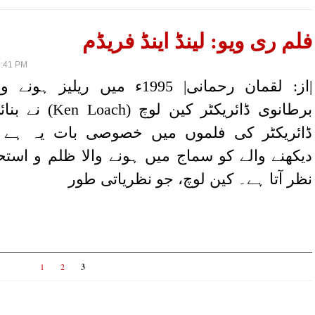
فلم ری ویو: لینڈ اینڈ فریڈم
8:41 PM
|از: لقمان رحمانی| 1995ء میں ریلی
برطانوی ڈائریکٹر کین ل
ڈائریکٹر کی فلموں میں خصوصی بات یہ ہے 
دیکھنے والے کو سماج میں ہونے والا ظلم و استح
نظر آتا ہے۔ کین لوچ، جو نظریاتی طور
1
2
3