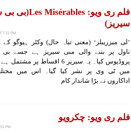
فلم ری ویو: sérables
سیریز)
T 7:31 PM
’لی میزریبلز‘ (معنی تباہ حال) وکٹر ہیوگو کے 
ناول پر بننے والی منی سیریز ہے جسے بی
میں ٹی وی پر نشر کیا گیا۔ اس میں مختل
اداکاروں نے بڑا شاندار کام
فلم ری ویو: چکرویو
:53 PM