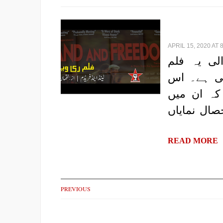
APRIL 15, 2020 AT 
ز ہونے والی یہ فلم
وچ (Ken Loach) نے بنائی ہے۔ اس
کہ ان میں
صال نمایاں
READ MORE
PREVIOUS