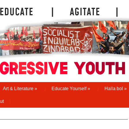
Art & Literature
»
Educate Yourself
»
Halla bol
»
ut