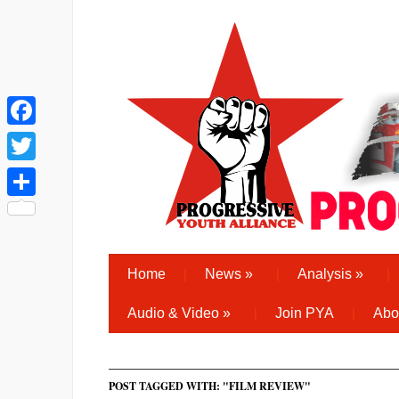
Facebook
Twitter
Share
Home
News
»
Analysis
»
Audio & Video
»
Join PYA
Abo
POST TAGGED WITH: "FILM REVIEW"