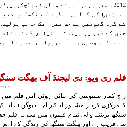
2012ء میں ریلیز ہونے والی فلم ’چکرویو‘ 
بھلیّاں) کی کہانی انڈیا کے نکسل وادیوں
کے گرد گھومتی ہے جس میں ایک جانب پولیس 
خان کے طور پر ریاستی مشینری کے نمائندے
ہے جبکہ دوسری جانب اس پولیس افسر کا دوس
فلم ری ویو: دی لیجنڈ آف بھگت سنگ
:55 PM
راج کمار سنتوشی کی بنائی ہوئی اس فلم میں
کا مرکزی کردار مشہور اداکار اجے دیوگن نے ادا ک
سنگھ پربننے والی تمام فلموں میں سے یہ فلم ح
سے قریب ہے اور بھگت سنگھ کی زندگی کے اہم ح