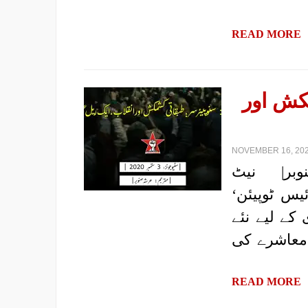
READ MORE
کش اور
NOVEMBER 16, 202
م: عرشہ صنوبر| نیٹ
یس ٹوپیئن‘
کے لیے نئے
معاشرے کی
READ MORE