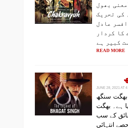
(معنی بھول
 کی تحریک
افسر عادل
 کا کردار
ت کبیر ہے
READ MORE
ھ
JUNE 28, 2021 AT 4
 بھگت سنگھ
یا ہے۔ بھگت
قائق کے سب
صے انتہائی