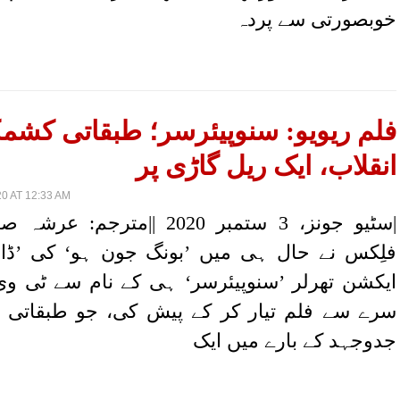
خوبصورتی سے پردہ
فلم ریویو: سنوپیئرسر؛ طبقاتی کشم
انقلاب، ایک ریل گاڑی پر
0 AT 12:33 AM
|سٹیو جونز، 3 ستمبر 2020 ||مترج
فلِکس نے حال ہی میں ’بونگ جون ہو‘ کی ’ڈائ
ایکشن تھرلر ’سنوپیئرسر‘ ہی کے نام سے ٹی وی 
سرے سے فلم تیار کر کے پیش کی، جو طبقاتی 
جدوجہد کے بارے میں ایک