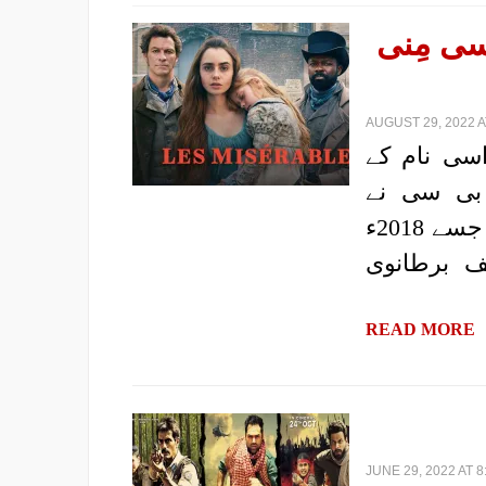
Les Mi(بی بی سی مِنی
AUGUST 29, 2022 A
اسی نام کے
 بی سی نے
پروڈیوس کیا۔ یہ سیریز 6 اقساط پر مشتمل ہے جسے 2018ء
ف برطانوی
READ MORE
JUNE 29, 2022 AT 8