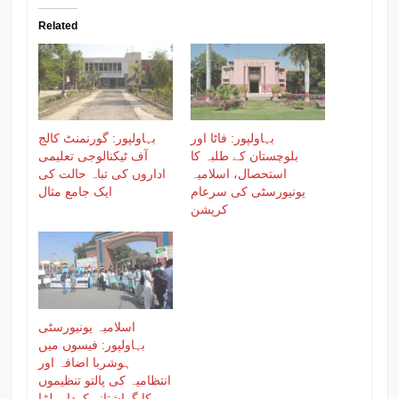
Related
بہاولپور: فاٹا اور
بہاولپور: گورنمنٹ کالج
بلوچستان کے طلبہ کا
آف ٹیکنالوجی تعلیمی
استحصال، اسلامیہ
اداروں کی تباہ حالت کی
یونیورسٹی کی سرعام
ایک جامع مثال
کرپشن
اسلامیہ یونیورسٹی
بہاولپور: فیسوں میں
ہوشربا اضافہ اور
انتظامیہ کی پالتو تنظیموں
کا گماشتانہ کردار، لڑا