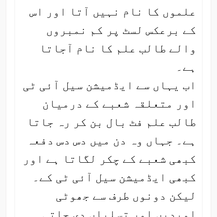
علموں کا نام نہیں آتا اور اس
کے برعکس لسٹ پر کم نمبروں
والے طالب علم کا نام آجاتا
ہے۔
اب یہاں سے ایڈمیشن سیل آئی ٹی
اور متعلقہ شعبے کے درمیان
طالب علم فٹ بال بن کر رہ جاتا
ہے۔ جہاں وہ دن میں دس دس دفعہ
کبھی شعبے کے چکر لگاتا ہے اور
کبھی ایڈمیشن سیل آئی ٹی کے۔
لیکن دونوں طرف سے جھوٹی
امیدیں اور تسلیاں دی جاتی