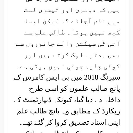
ہیں کہ دوسری اور تیسری لسٹ
میں نام آجائے گا لیکن ایسا
کچھ نہیں ہوتا۔ طالب علم سے
آئی ٹی سیکشن والے جانوروں سے
بھی بدتر سلوک کرتے ہیں اور
کوئی چارہ جوئی نہیں ہوتی ہے۔
سپرنگ 2018 میں بی ایس کامرس کے
پانچ طالب علموں کو اسی طرح
داخلہ دے دیا گیا، کیونکہ ڈیپارٹمنٹ کے
ریکارڈ کے مطابق وہ پانچ طالب علم
اپنی اسناد تصدیق کروا کر گئے تھے۔