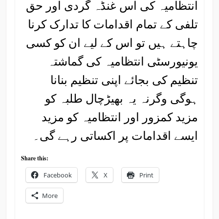
انتظامیہ کی اس غنڈہ گردی اور حق
تلفی کے تمام اقدامات کا تدارک کرنا
چاہتے ہیں تو اس کے لیے ان کو کسی
یونیورسٹی انتظامیہ کی گماشتہ
تنظیم کی بجائے اپنی تنظیم بنانا
ہوگی وگرنہ یہ بھیڑچال طلبہ کو
مزید کمزور اور انتظامیہ کو مزید
ایسے اقدامات پر اکساتی رہے گی۔
Share this:
Facebook
X
Print
More