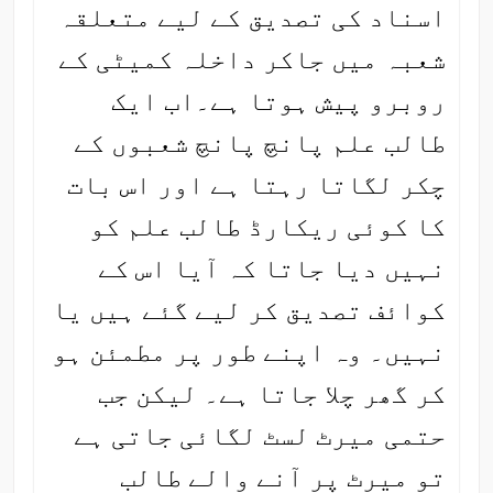
اسناد کی تصدیق کے لیے متعلقہ
شعبہ میں جاکر داخلہ کمیٹی کے
روبرو پیش ہوتا ہے۔اب ایک
طالب علم پانچ پانچ شعبوں کے
چکر لگاتا رہتا ہے اور اس بات
کا کوئی ریکارڈ طالب علم کو
نہیں دیا جاتا کہ آیا اس کے
کوائف تصدیق کر لیے گئے ہیں یا
نہیں۔ وہ اپنے طور پر مطمئن ہو
کر گھر چلا جاتا ہے۔ لیکن جب
حتمی میرٹ لسٹ لگائی جاتی ہے
تو میرٹ پر آنے والے طالب