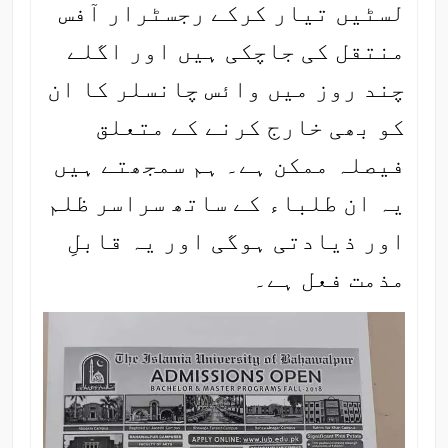
لسٹیں تیار کرکے رجسٹرار آفس
منتقل کی جاچکی ہیں اور اگلے
چند روز میں وائس چانسلر کا ان
کو بھی خارج کرنے کے متعلق
فیصلہ ممکن ہے۔ ہم سمجھتے ہیں
یہ ان طلباء کے ساتھ سراسر ظلم
اور ذیادتی ہوگی اور یہ قابلِ
مذمت فعل ہے۔