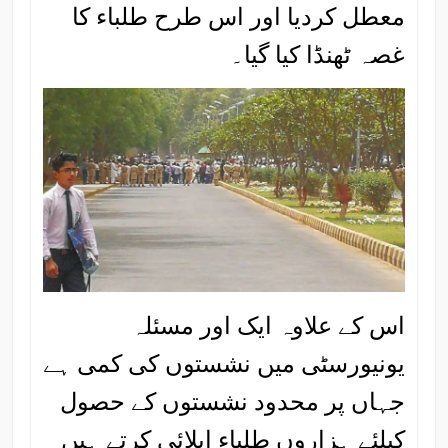
معطل کردیا اور اس طرح طلباء کا
غصہ ٹھنڈا کیا گیا۔
اس کے علاوہ ایک اور مسئلہ
یونیورسٹی میں نشستوں کی کمی ہے
جہاں پر محدود نشستوں کے حصول
کیلئے ہزاروں طلباء اپلائی کرتے ہیں