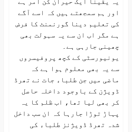
یہ یقیناً ایک حیران کن امر ہے
اور ہم سمجھتے ہیں کہ اسے آگے
کی تعلیم دینا گورنمنٹ کا فرض
ہے مگر اب ان سے یہ سہولت بھی
چھینی جارہی ہے۔
یونیورسٹی کے کچھ پروفیسروں
سے یہ بھی معلوم ہوا ہے کہ
ماضی میں جن طلباء جات نے تھرڈ
ڈویژن کے باوجود داخلہ حاصل
کر بھی لیا تھا، اب ظلم کا یہ
پہاڑ توڑا جارہا کہ ان سب داخل
شدہ تھرڈ ڈویژنز طلباء کی