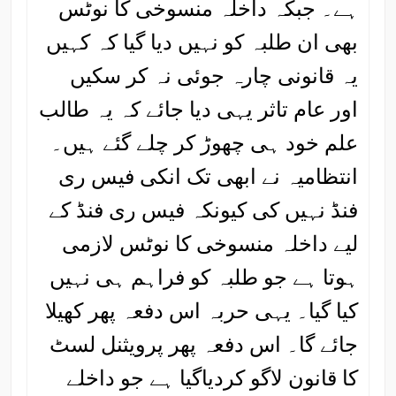
ہے۔ جبکہ داخلہ منسوخی کا نوٹس
بھی ان طلبہ کو نہیں دیا گیا کہ کہیں
یہ قانونی چارہ جوئی نہ کر سکیں
اور عام تاثر یہی دیا جائے کہ یہ طالب
علم خود ہی چھوڑ کر چلے گئے ہیں۔
انتظامیہ نے ابھی تک انکی فیس ری
فنڈ نہیں کی کیونکہ فیس ری فنڈ کے
لیے داخلہ منسوخی کا نوٹس لازمی
ہوتا ہے جو طلبہ کو فراہم ہی نہیں
کیا گیا۔ یہی حربہ اس دفعہ پھر کھیلا
جائے گا۔ اس دفعہ پھر پرویثنل لسٹ
کا قانون لاگو کردیاگیا ہے جو داخلے