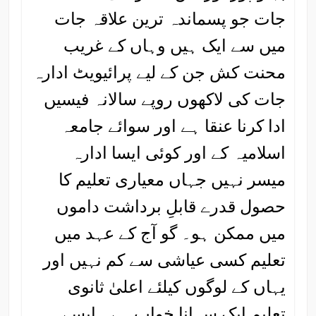
جات جو پسماندہ ترین علاقہ جات
میں سے ایک ہیں وہاں کے غریب
محنت کش جن کے لیے پرائیویٹ ادارہ
جات کی لاکھوں روپے سالانہ فیسیں
ادا کرنا عنقا ہے اور سوائے جامعہ
اسلامیہ کے اور کوئی ایسا ادارہ
میسر نہیں جہاں معیاری تعلیم کا
حصول قدرے قابلِ برداشت داموں
میں ممکن ہو۔ گو آج کے عہد میں
تعلیم کسی عیاشی سے کم نہیں اور
یہاں کے لوگوں کیلئے اعلیٰ ثانوی
تعلیم ایک سہانا خواب ہے۔ ایسے