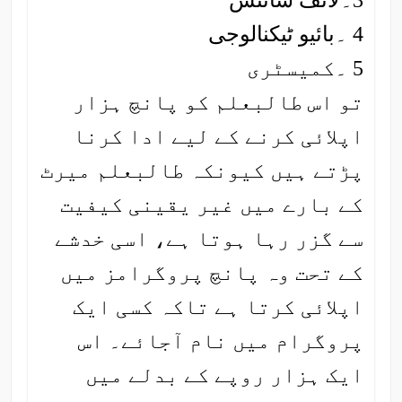
4 ۔بائیو ٹیکنالوجی
5 ۔کمیسٹری
تو اس طالبعلم کو پانچ ہزار
اپلائی کرنے کے لیے ادا کرنا
پڑتے ہیں کیونکہ طالبعلم میرٹ
کے بارے میں غیر یقینی کیفیت
سے گزر رہا ہوتا ہے، اسی خدشے
کے تحت وہ پانچ پروگرامز میں
اپلائی کرتا ہے تاکہ کسی ایک
پروگرام میں نام آجائے۔ اس
ایک ہزار روپے کے بدلے میں