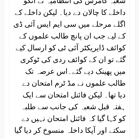
شعبہ کامرس کی انتظامیہ نے انکو
داخلے کا چالان دے دیا۔ لیکن داخلے کے
اگلے مرحلے میں سی ایم ایس آئی ڈی
کے لیے جب ان پانچ طالب علموں کے
کوائف ڈایریکٹر آئی ٹی کو ارسال کیے
گئے تو ان کے کوائف ردی کی ٹوکری
میں پھینک دیے گئے۔اس عرصہ تک
طالب علموں نے مڈ ٹرم امتحان دے
دیا تھا۔ لیکن فائنل امتحان سے ایک
ہفتہ قبل شعبہ کی جانب سے طلبہ
کو کہا گیا کہ فائنل امتحان نہیں دے
سکتے اور آپکا داخلہ منسوخ کر دیا گیا