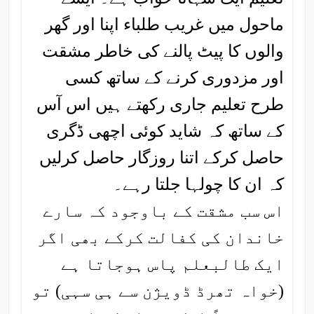
ماحول میں غریب طلباء اپنا اور گھر
والوں کا پیٹ پالنے کی خاطر مشقت
اور مزدوری کرنے کے ساتھ کسی
طرح تعلیم جاری رکھتے ہیں اس آس
کے ساتھ کہ شاید کوئی اچھی ڈگری
حاصل کرکے اتنا روزگار حاصل کرلیں
کہ ان کا چولہا جلتا رہے۔
اس سب مشقت کے باوجود کہ سارے
خاندان کی کفالت کرکے بھی اگر
ایک طالبعلم پاس ہوجاتا ہے
(خواہ تھرڈ ڈویژن سے ہی سہی) تو