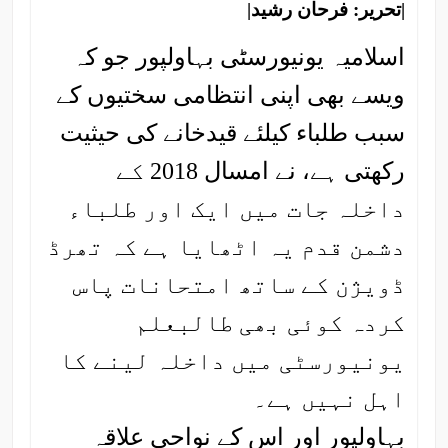
|تحریر: فرحان رشید|
اسلامیہ یونیورسٹی بہاولپور جو کہ
ویسے بھی اپنی انتظامی سختیوں کے
سبب طلباء کیلئے قیدخانے کی حیثیت
رکھتی ہے، نے امسال 2018 کے
داخلہ جات میں ایک اور طلباء
دشمن قدم یہ اٹھایا ہے کہ تھرڈ
ڈویژن کے ساتھ امتحانات پاس
کردہ کوئی بھی طالبعلم
یونیورسٹی میں داخلہ لینے کا
اہل نہیں ہے۔
بہاولپور اور اس کے نواحی علاقہ