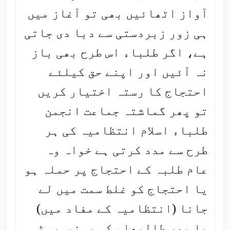
آواز اٹھائیں بھی تو آغاز میں
ہی زور زبردستی سے دبا دی جاتی
ہے، اگر طلباء اس طرح بھی باز
نہ آئیں اور اپنے حق کیلئے
احتجاج کا رستہ اختیار کریں
تو پھر گماشتہ جماعت انجمن
طلباء اسلام انتظامیہ کی ہر
طرح سے مدد کرتی ہے خواہ وہ
عام طلبہ کے احتجاج پر حملہ ہو
یا احتجاج کو غلط سمت میں لے
جانا (انتظامیہ کے مفاد میں)
یا پھر طالبعلم کو یونیورسٹی