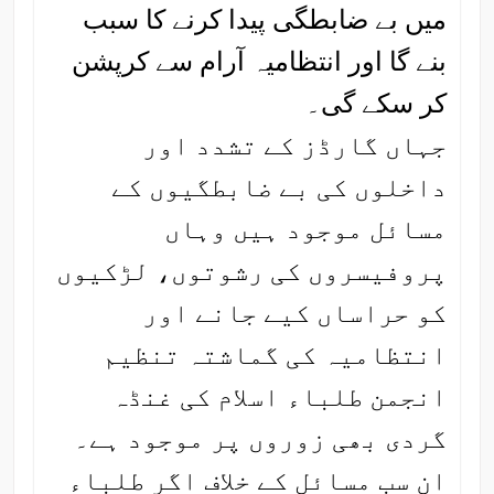
میں بے ضابطگی پیدا کرنے کا سبب
بنے گا اور انتظامیہ آرام سے کرپشن
کر سکے گی۔
جہاں گارڈز کے تشدد اور
داخلوں کی بے ضابطگیوں کے
مسائل موجود ہیں وہاں
پروفیسروں کی رشوتوں، لڑکیوں
کو حراساں کیے جانے اور
انتظامیہ کی گماشتہ تنظیم
انجمن طلباء اسلام کی غنڈہ
گردی بھی زوروں پر موجود ہے۔
ان سب مسائل کے خلاف اگر طلباء