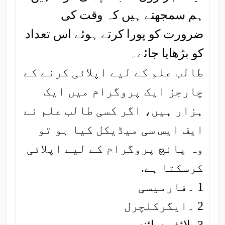
ہم سمجھتے ہیں کہ وقت کی
ضرورت کو پورا کرتے ہوئے اس تعداد
کو بڑھایا جائے۔
طالب علم کے لیے اپلائی کرنے کے
چارجز ایک پروگرام میں ایک
ہزار ہیں، اگر کسی طالب علم نے
ایف ایس سی میڈیکل کیا ہو تو
وہ پانچ پروگرام کے لیے اپلائی
کرسکتا ہے.
1 ۔فارمیسی
2 ۔ایگرکلچرل
3۔لائف سائنس