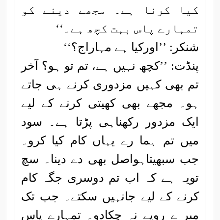
کیا کرنا ہے۔ مجھے دینے کو
تمہارے پاس بہت کچھ ہے۔‘‘
شنکر: ’’اورکیا ہے مہاراج؟‘‘
پنڈت: ’’کچھ نہیں ہے، تم تو ہو؟ آخر
تم بھی کہیں مزدوری کرنے ہی جاتے
ہو۔ مجھے بھی کھیتی کرنے کے لیے
ایک مزدور رکھناہی پڑتا ہے۔ سود
میں تم ہما رے یہاں کام کیا کرو۔
جب سبھیتاہواصل بھی دے دینا۔ سچ
تویہ ہے کہ اب تم دوسری جگہ کام
کرنے کے لیے جانہیں سکتے۔ جب تک
میر ے روپے نہ چکادو۔ تمہارے پاس