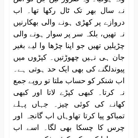
نے سال بھر تک ٹال رکھا تھا۔ اب
دروازے پر کھڑی ہونے والی بھکارنیں
نہ تھیں، بلکہ سر پر سوار ہونے والی
چڑیلیں تھیں جو اپنا چڑھا وا لیے بغیر
جان ہی نہیں چھوڑتیں۔ کپڑوں میں
پیوندلگنے کی بھی ایک حد ہوتی ہے۔
اب شنکر کو حساب ملتا تو روپے جمع
نہ کرتا۔ کبھی کپڑے لاتا اور کبھی
کھانے کی کوئی چیز۔ جہاں پہلے
تمباکو پیا کرتا تھاوہاں اب گانجہ اور
چرس کا چسکا بھی لگا۔ اسے اب