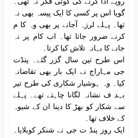
روپے ادا کرنے کی کوئی فکر نہ تھی۔
گویا اس پر کسی کا ایک پیسہ بھی نہ
تھا۔ پہلے لرزہ آجانے پر بھی وہ کا م
کرنے ضرور جاتا تھا۔ اب کام پر نہ
جانے کا بہانہ تلاش کیا کرتا۔
اس طرح تین سال گزر گئے۔ پنڈت
جی مہاراج نے ایک بار بھی تقاضانہ
کیا۔ وہ ہوشیار شکاری کی طرح تیر
بہد ف نشانہ لگانا چاہتے تھے۔ پہلے
سے شکار کو بھڑ کا دینا ان کے شیوہ
کے خلاف تھا۔
ایک روز پنڈ ت جی نے شنکر کوبلایا۔