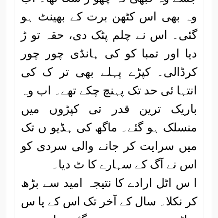
وہ بھی اس کٹھن برت کے بھینٹ ہو
گئی۔ اس نے چلم پٹک دی، حقہ تو ڑ
دیا اور تمبا کو کی ہانڈی چور چور
کرڈالی۔ کپڑے پہلے بھی تر ک کی
انتہا ئی حد تک پہنچ چکے تھے۔ اب وہ
باریک ترین قدر تی کپڑوں میں
منسلک ہو گئے۔ ماگھ کی ہڈیو ں تک
میں سرایت کر جانے والی سردی کو
اس نے آگ کے سہارے کا ٹ دیا۔
ا س اٹل ارادے کا نتیجہ امید سے بڑھ
کر نکلا۔ سال کے آخر تک اس کے پا س