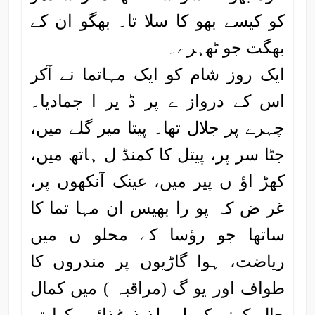
کو کیسے بھو کا سلا تا۔ بھگو ان کے
بھگت جو ٹھہرے۔
ایک روز شام کو ایک مہاتما نے آکر
اس کے درواز ے پر ڈ یر ا جمادیا۔
چہرے پر جلال تھا۔ پیتا میر گلے میں،
جٹا سر پر، پیتل کا کمنڈ ل ہاتھ میں،
کھڑ اؤ ں پیر میں، عینک آنکھوں پر،
غر ض کہ پو را بھیس ان مہا تما کا
ساتھا جو رؤسا کے محلو ں میں
ریاضت، ہوا گاڑیوں پر مندروں کا
طواف اور یو گ (مراقبہ ) میں کمال
حال کرنے کے لیے لذیذ غذائیں کھا تے