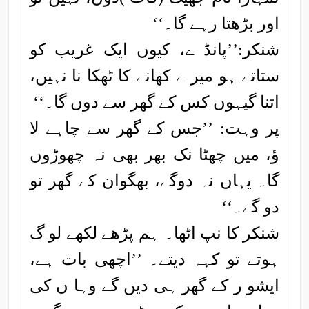
اور بڑھتا رہے گا۔‘‘
شنکر:’’پانڈ ے، کیوں ایک غریب کو
ستاتے ہو میر ے کھانے کا ٹھکا نا نہیں،
اتنا گیہوں کس کے گھر سے دوں گا۔‘‘
پر وہت: ’’جس کے گھر سے چاہے لا
ؤ، میں چھٹا نک بھر بھی نہ چھوڑوں
گا۔ یہاں نہ دوگے، بھگوان کے گھر تو
دو گے۔‘‘
شنکر کا نپ اٹھا۔ ہم پڑھے لکھے لو گ
ہوتے تو کہہ دیتے۔ ’’اچھی بات ہے،
ایشو ر کے گھر ہی دیں گے وہا ں کی