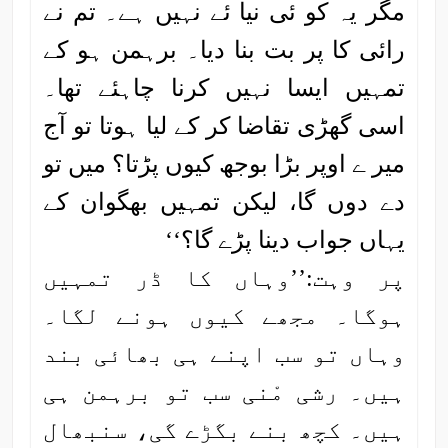
مگر یہ کو ئی نیا ئے نہیں ہے۔ تم نے
رائی کا پر بت بنا دیا۔ برہمن ہو کے
تمہیں ایسا نہیں کرنا چاہئے تھا۔
اسی گھڑی تقاضا کر کے لیا ہوتا تو آج
میر ے اوپر بڑا بوجھ کیوں پڑتا؟ میں تو
دے دوں گا، لیکن تمہیں بھگوان کے
یہاں جواب دینا پڑے گا؟‘‘
پر وہت:’’وہاں کا ڈر تمہیں
ہوگا۔ مجھے کیوں ہونے لگا۔
وہاں تو سب اپنے ہی بھائی بند
ہیں۔ رشی مْنی سب تو برہمن ہی
ہیں۔ کچھ بنے بگڑے گی، سنبھال