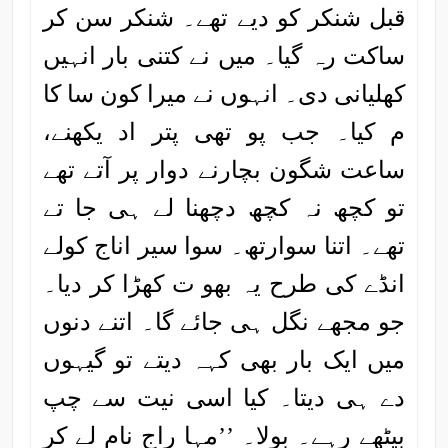
قبل شنکر کو دیے تھے۔ شنکر سن کر
ساکت رہ گیا۔ میں نے کتنی بار انہیں
کھلیانی دی۔ انہوں نے میرا کون سا کا
م کیا۔ جب پو تھی پتر اد یکھنے،
ساعت شگون بچارنے دوار پر آتے تھے
تو کچھ نہ کچھ دچھنا لے ہی جا تے
تھے۔ اتنا سوارتھ۔ سوا سیر اناج کولے
انڈے کی طرح یہ بھو ت کھڑا کر دیا۔
جو مجھے نگل ہی جائے گا۔ اتنے دنوں
میں ایک بار بھی کہہ دیتے تو گیہوں
دے ہی دیتا۔ کیا اسی نیت سے چپ
بیٹھے رہے۔ بولا۔ ’’مہا راج نام لے کر