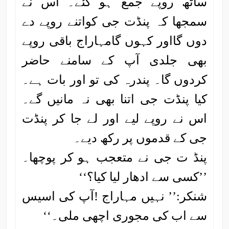
ساٹھ روپے جمع ہو گئے۔ اس نے
سمجھا کہ پنڈت جی کواتنے روپے دے
دوں گااور کہوں گامہاراج باقی روپے
بھی جلدی آپ کے سامنے حاضر
کردوں گا۔ پندرہ کی تو اور بات ہے۔
کیا پنڈت جی اتنا بھی نہ مانیں گے۔
اس نے روپے لیے اور لے جا کر پنڈت
جی کے قدموں پر رکھ دیے۔
پنڈ ت جی نے متعجب ہو کر پوچھا۔
’’کسی سے ادھار لیا کیا؟‘‘
شنکر:’’ نہیں مہاراج !آپ کی اسیس
سے اب کی مجوری اچھی ملی۔‘‘