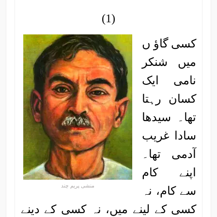
(1)
کسی گاؤ ں
میں شنکر
نامی ایک
کسان رہتا
تھا۔ سیدھا
سادا غریب
آدمی تھا۔
اپنے کام
منشی پریم چند
سے کام، نہ
کسی کے لینے میں، نہ کسی کے دینے