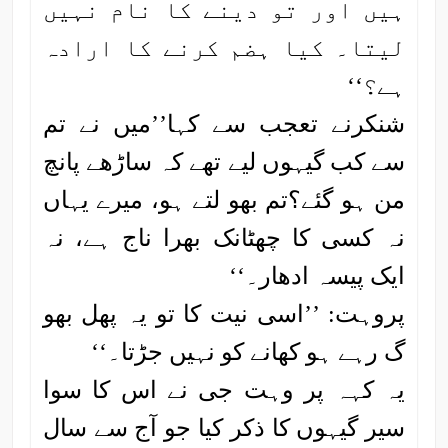
ہیں اور تو دینے کا نام نہیں
لیتا۔ کیا ہضم کرنے کا ارادہ
ہے؟‘‘
شنکرنے تعجب سے کہا’’میں نے تم
سے کب گیہوں لیے تھے کہ ساڑھے پانچ
من ہو گئے؟تم بھو لتے ہو، میرے یہاں
نہ کسی کا چھٹانک بھرا ناج ہے، نہ
ایک پیسہ ادھار۔‘‘
پروہت: ’’اسی نیت کا تو یہ پھل بھو
گ رہے ہو کھانے کو نہیں جڑتا۔‘‘
یہ کہہ پر وہت جی نے اس کا سوا
سیر گیہوں کا ذکر کیا جو آج سے سال