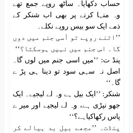
حساب دکھایا۔ ساٹھ روپے جمع تھے
وہ منہا کرنے پر بھی اب شنکر کے
ذمے ایک سو بیس روپے نکلے۔
’’اتنے روپے تو اْسی جنم میں دوں
گا۔ اس جنم میں نہیں ہوسکتا؟‘‘
پنڈ ت: ’’میں اسی جنم میں لوں گا۔
اصل نہ سہی سود تو دینا ہی پڑ ے
گا۔‘‘
شنکر: ’’ایک بیل ہے وہ لے لیجیے۔ ایک
جھو نپڑی ہے، وہ لے لیجیے اور میر ے
پاس رکھاکیاہے؟‘‘
پنڈت۔ ’’مجھے بیل بد ہیالے کر