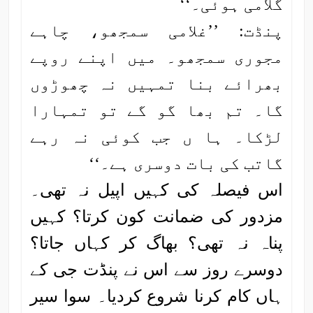
گلامی ہوئی۔‘‘
پنڈت: ’’غلامی سمجھو، چاہے
مجوری سمجھو۔ میں اپنے روپے
بھرائے بنا تمہیں نہ چھوڑوں
گا۔ تم بھا گو گے تو تمہارا
لڑکا۔ ہا ں جب کوئی نہ رہے
گاتب کی بات دوسری ہے۔‘‘
اس فیصلہ کی کہیں اپیل نہ تھی۔
مزدور کی ضمانت کون کرتا؟ کہیں
پناہ نہ تھی؟ بھاگ کر کہاں جاتا؟
دوسرے روز سے اس نے پنڈت جی کے
ہاں کام کرنا شروع کردیا۔ سوا سیر