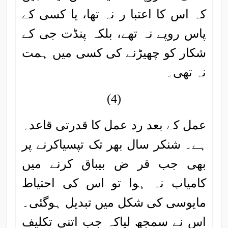
کہ اس کا اعتبا ر نہ تھا، یا کسی کے
پاس روپے نہ تھے، بلکہ پنڈت جی کے
شکار کو چھیڑنے کی کسی میں ہمت
نہ تھی۔
(4)
عمل کے بعد رد عمل کا قدرتی قاعدہ
ہے۔ شنکر سال بھر تک تپسیاکرنے پر
بھی جب قر ض بیباق کرنے میں
کامیاب نہ ہوا تو اس کی احتیاط
مایوسی کی شکل میں تبدیل ہوگئی۔
اس نے سمجھ لیاکہ جب اتنی تکلیف