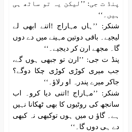
پنڈ ت جی: ’’لیکن یہ تو ساٹھ ہی
ہیں۔‘‘
شنکر: ’’ہاں مہاراج !اتنے ابھی لے
لیجیے۔ باقی دوتین مہینے میں دے دوں
گا۔ مجھے ارن کر دیجیے۔‘‘
پنڈ ت جی: ’’ارن تو جبھی ہوں گے،
جب میری کوڑی کوڑی چکا دوگے؟
جاکر میرے پندرہ او رلاؤ۔‘‘
شنکر: ’’مہاراج !اتنی دیا کرو۔ اب
سانجھ کی روٹیوں کا بھی ٹھکانا نہیں
ہے۔ گاؤ ں میں ہوں توکبھی نہ کبھی
دے ہی دوں گا۔‘‘