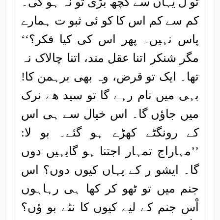
تو ل یہاں سے کچھ بڑی تو نہ ہو گی۔
کم سے کم اس کا کو ئی ثبو ت ہمارے
پاس نہیں۔ پھر اس کی کیا فکر؟‘‘
مگر شنکر اتنا عقل مند، اتنا چالاک نہ
تھا۔ ایک تو قرض، وہ بھی برہمن کا!
بہی میں نام رہے گا تو سید ھے نرک
میں جاؤں گا۔ اس خیال سے ہی اس
کے رونگٹے کھڑے ہو گئے۔ بو لا:
’’مہاراج تمہار اجتنا ہو گایہیں دوں
گا۔ ایشو ر کے یہاں کیوں دوں؟ اس
جنم میں تو ٹھو کر کھا ہی رہاہوں
اْس جنم کے لیے کیوں کا نٹے بو ؤں؟