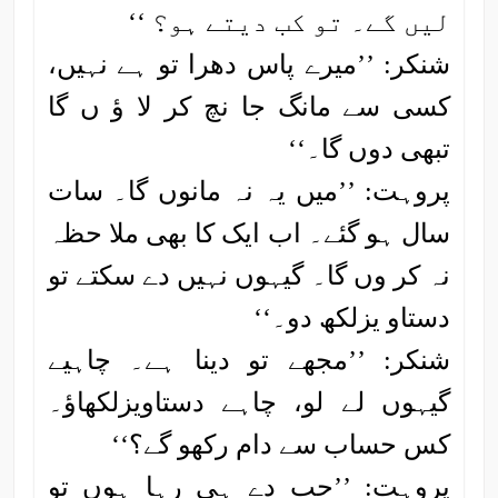
لیں گے۔ تو کب دیتے ہو؟ ‘‘
شنکر: ’’میرے پاس دھرا تو ہے نہیں،
کسی سے مانگ جا نچ کر لا ؤ ں گا
تبھی دوں گا۔‘‘
پروہت: ’’میں یہ نہ مانوں گا۔ سات
سال ہو گئے۔ اب ایک کا بھی ملا حظہ
نہ کر وں گا۔ گیہوں نہیں دے سکتے تو
دستاو یزلکھ دو۔‘‘
شنکر: ’’مجھے تو دینا ہے۔ چاہیے
گیہوں لے لو، چاہے دستاویزلکھاؤ۔
کس حساب سے دام رکھو گے؟‘‘
پروہت: ’’جب دے ہی رہا ہوں تو