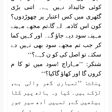
کوئی جائیداد نہیں ہے۔ اتنی بڑی
گٹھری میں کس اعتبار پر چھوڑدوں؟
کون اس کاذمہ لے گا،تم مجھے مہینے
مہینے سود دیے جاؤ گے۔ اور کہیں کما
کر جب تم مجھے سود بھی نہیں دے
سکتے تو اصل کی کو ن کہے؟‘‘
شنکر: ’’مہاراج !سود میں تو کا م
کروں گا اور کھاؤ گاکیا؟‘‘
پنڈت: ’’تمہاری گھر والی ہے،
لڑکے ہیں۔ کیا وہ ہاتھ پیر کٹا
بیٹھیں گے، تمہیں آدھ سیر جور
وز چربن کے لیے دے دیا کروں