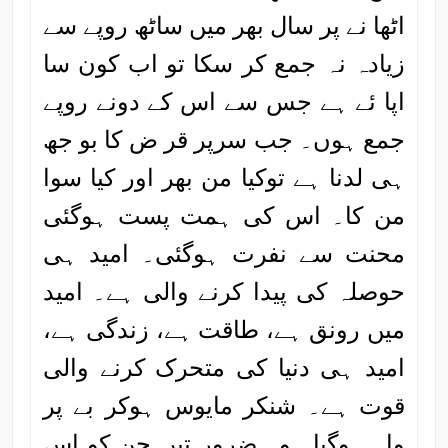
اٹھا نے پر سال بھر میں ساٹھ روپے سے
زیادہ نہ جمع کر سکا تو اب کون سا
اپا ئے ہے جس سے اس کے دونے روپے
جمع ہوں۔ جب سرپر قر ض کا بو جھ
ہی لدنا ہے توکیا من بھر اور کیا سوا
من کا۔ اس کی ہمت پست ہوگئی
محنت سے نفرت ہوگئی۔ امید ہی
حوصلہ کی پیدا کرنے والی ہے۔ امید
میں رونق ہے، طاقت ہے، زندگی ہے،
امید ہی دنیا کی متحرک کرنے والی
قوت ہے۔ شنکر مایوس ہوکر بے پر
واہ ہوگیا۔ وہ ضرور تیں جن کو اس