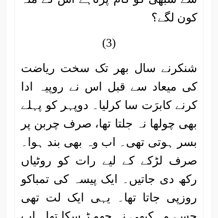
کون لگے؟
(3)
شنکرنے سال بھر تک سخت ریاضت
کی میعاد سے قبل اس نے روپیہ ادا
کرنے کابرَت سا کرلیا۔ دوپہر کو پہلے
بھی چولھا نہ جلتا تھا، صرف چربن پر
بسر ہوتی تھی۔ اب وہ بھی بند ہوا۔
صرف لڑکے کے لیے رات کو روٹیاں
رکھ دی جاتیں۔ ایک پیسہ کی تمباکو
روزپی جاتا تھا۔ یہی ایک لت تھی
جسے وہ کبھی نہ چھو ڑ سکا تھا۔ اب