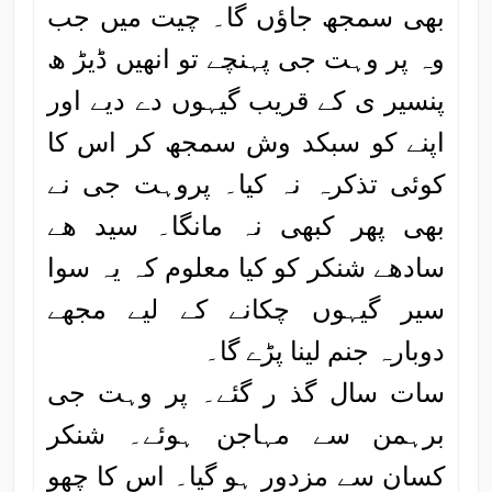
بھی سمجھ جاؤں گا۔ چیت میں جب
وہ پر وہت جی پہنچے تو انھیں ڈیڑ ھ
پنسیر ی کے قریب گیہوں دے دیے اور
اپنے کو سبکد وش سمجھ کر اس کا
کوئی تذکرہ نہ کیا۔ پروہت جی نے
بھی پھر کبھی نہ مانگا۔ سید ھے
سادھے شنکر کو کیا معلوم کہ یہ سوا
سیر گیہوں چکانے کے لیے مجھے
دوبارہ جنم لینا پڑے گا۔
سات سال گذ ر گئے۔ پر وہت جی
برہمن سے مہاجن ہوئے۔ شنکر
کسان سے مزدور ہو گیا۔ اس کا چھو