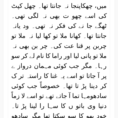
میں، چھکاپنجا نہ جانتا تھا۔ چھل کپٹ
کی اسے چھو ت بھی نہ لگی تھی۔
ٹھگے جا نے کی فکر نہ تھی۔ ود یانہ
جانتا تھا۔ کھانا ملا تو کھا لیا نہ ملا تو
چربن پر قنا عت کی۔ چر بن بھی نہ
ملا تو پانی لیا اور راما کا نام لے کر سو
رہا۔ مگر جب کوئی مہمان درواز ے
پر آ جاتا تو اسے یہ غنا کا راستہ تر ک
کر دینا پڑ تا تھا۔ خصوصاً جب کوئی
سادھومہا تما آ جاتے تھے تو اسے لا زماً
دنیا وی باتو ں کا سہا را لینا پڑ تا۔
خود بھو کا سو سکتا تھا مگر سادھو