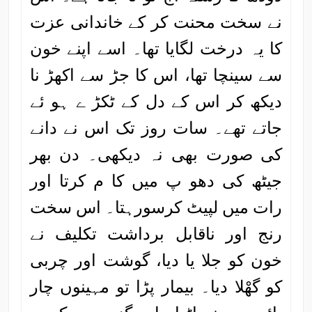
نے سخت محنت کر کے خاندانی عزت
کا یہ درخت لگایا تھا۔ اسے اپنے خون
سے سینچا تھا، اس کا جڑ سے اکھڑ نا
دیکھ کر اس کے دل کے ٹکڑ ے ہو ئے
جاتے تھے۔ سات روز تک اس نے دانے
کی صورت بھی نہ دیکھی۔ دن بھر
جیٹھ کی دھو پ میں کا م کرتا اور
رات میں لپیٹ کرسورہتا۔ اس سخت
رنج اور ناقابل برداشت تکلیف نے
خون کو جلا یا دیا، گوشت اور چربی
کو گھْلا دیا۔ بیمار پڑا تو مہینوں چار