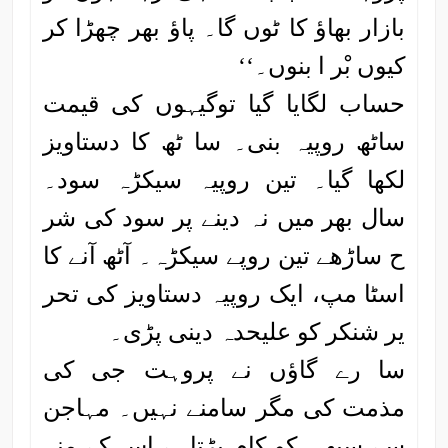
بازار بھاؤ کا ٹوں گا۔ پاؤ بھر چھڑا کر
کیوں بْر ا بنوں۔‘‘
حساب لگایا گیا توگیہوں کی قیمت
ساٹھ روپیہ بنی۔ سا ٹھ کا دستاویز
لکھا گیا۔ تین روپیہ سیکڑہ سود۔
سال بھر میں نہ دینے پر سود کی شر
ح ساڑھے تین روپے سیکڑہ۔ آٹھ آنے کا
اسٹا مپ، ایک روپیہ دستاویز کی تحر
یر شنکر کو علیحدہ دینی پڑی۔
سا رے گاؤں نے پروہت جی کی
مذمت کی مگر سامنے نہیں۔ مہاجن
سے سبھی کو کام پڑتاہے اس کے منہ