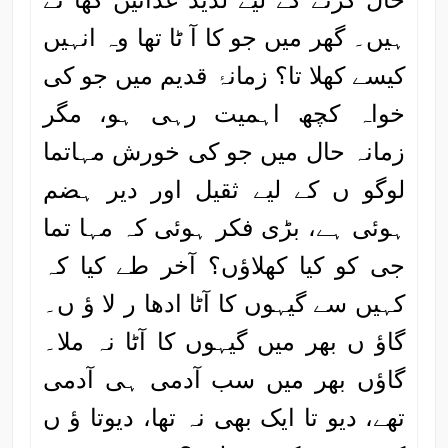
ہیں۔ گھر میں جو کا آ ٹا تھا وہ انہیں
کیسے کھلا تا؟ زمانۂ قدیم میں جو کی
خواہ کچھ اہمیت رہی ہو، مگر
زمانہ حال میں جو کی خورش مہاتما
لوگو ں کے لیے ثقیل اور دیر ہضم
ہوئی ہے، بڑی فکر ہوئی کہ مہا تما
جی کو کیا کھلاؤں؟ آخر طے کیا کہ
کہیں سے گیہوں کا آٹا ادھا ر لا ؤ ں۔
گاؤ ں بھر میں گیہوں کا آٹا نہ ملا۔
گاؤں بھر میں سب آدمی ہی آدمی
تھے، دیو تا ایک بھی نہ تھا، دیوتا ؤ ں