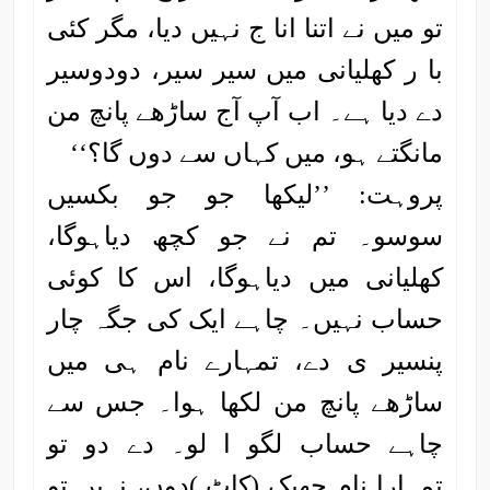
تو میں نے اتنا انا ج نہیں دیا، مگر کئی
با ر کھلیانی میں سیر سیر، دودوسیر
دے دیا ہے۔ اب آپ آج ساڑھے پانچ من
مانگتے ہو، میں کہاں سے دوں گا؟‘‘
پروہت: ’’لیکھا جو جو بکسیں
سوسو۔ تم نے جو کچھ دیاہوگا،
کھلیانی میں دیاہوگا، اس کا کوئی
حساب نہیں۔ چاہے ایک کی جگہ چار
پنسیر ی دے، تمہارے نام ہی میں
ساڑھے پانچ من لکھا ہوا۔ جس سے
چاہے حساب لگو ا لو۔ دے دو تو
تمہارا نام جھیک (کاٹ )دوں، نہیں تو