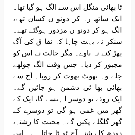
ٹا بھائی منگل اس سے الگ ہو گیا تھا۔
ایک ساتھ رہ کر دونو ں کسان تھے،
الگ ہو کر دونو ں مزدور ہوگئے تھے۔
شنکر نے بہت چاہا کہ نفا ق کی آگ
بھڑ کنے نہ پاوے۔ مگر حالت نے اس کو
مجبور کر دیا۔ جس وقت الگ چولھے
جلے وہ پھوٹ پھوٹ کر رویا۔ آج سے
بھائی بھا ئی دشمن ہو جائیں گے۔
ایک روئے تو دوسر ا ہنسے گا، ایک کے
گھر میں غمی ہو گی تو دوسرے کے
گھر گلگلے پکیں گے۔ محبت کا رشتہ،
دودھ کا رشتہ آج ٹو ٹا جاتا ہے۔ اس