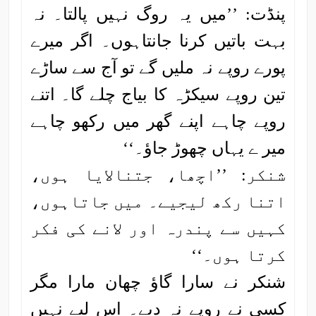
پنڈت: ’’میں یہ روگ نہیں پالتا۔ نہ
بہت باتیں کرنا جانتاہوں۔ اگر میرے
پورے روپے نہ ملیں گے تو آج سے ساڑے
تین روپے سیکڑہ کا بیاج چلے گا۔ اتنے
روپے چاہے اپنے گھر میں رکھو چاہے
میر ے یہاں چھوڑ جاؤ۔‘‘
شنکر: ’’اچھا، جتنالایا ہوں،
اتنا رکھ لیجیے۔ میں جاتاہوں،
کہیں سے پندرہ اور لانے کی فکر
کرتا ہوں۔‘‘
شنکر نے سارا گاؤ چھان مارا مگر
کسی نے روپے نہ دیے۔ اس لیے نہیں