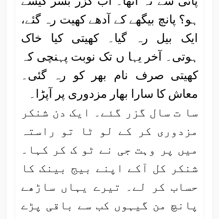
پائی سے نہ اٹھا۔ اب گزر بسر کیسے
ہو؟ پانچ بیگھے کے آدھے کھیت رہ گئے،
ایک بیل رہ گیا۔ کھیتی کیا خاک
ہوتی۔ آخر یہا ں تک نوبت پہنچی کہ
کھیتی صرف نام بھر کو رہ گئی۔
معاش کا سارا بھار مزدوری پر آپڑا۔
سا ت سال گزر گئے۔ ایک دن شنکر
مزدوری کر کے لو ٹا تو راستہ
میں پر وہت جی نے ٹو ک کر کہا۔
شنکر کل آکے اپنے بیج بینک کا
حساب کر لے۔ تیرے یہاں ساڑھے
پانچ من گیہوں کب سے باقی پڑے