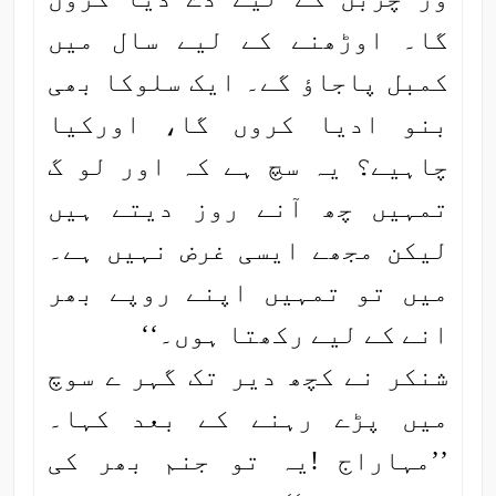
گا۔ اوڑھنے کے لیے سال میں
کمبل پاجاؤ گے۔ ایک سلوکا بھی
بنو ادیا کروں گا، اورکیا
چاہیے؟ یہ سچ ہے کہ اور لو گ
تمہیں چھ آنے روز دیتے ہیں
لیکن مجھے ایسی غرض نہیں ہے۔
میں تو تمہیں اپنے روپے بھر
انے کے لیے رکھتا ہوں۔‘‘
شنکر نے کچھ دیر تک گہر ے سوچ
میں پڑے رہنے کے بعد کہا۔
’’مہاراج !یہ تو جنم بھر کی