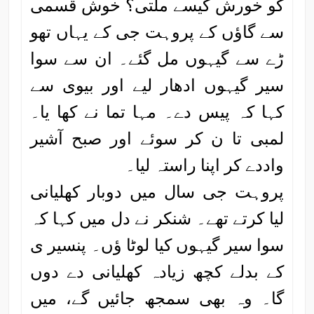
کو خورش کیسے ملتی؟ خوش قسمی
سے گاؤں کے پروہت جی کے یہاں تھو
ڑے سے گیہوں مل گئے۔ ان سے سوا
سیر گیہوں ادھار لیے اور بیوی سے
کہا کہ پیس دے۔ مہا تما نے کھا یا۔
لمبی تا ن کر سوئے اور صبح آشیر
واددے کر اپنا راستہ لیا۔
پروہت جی سال میں دوبار کھلیانی
لیا کرتے تھے۔ شنکر نے دل میں کہا کہ
سوا سیر گیہوں کیا لوٹا ؤں۔ پنسیر ی
کے بدلے کچھ زیادہ کھلیانی دے دوں
گا۔ وہ بھی سمجھ جائیں گے، میں