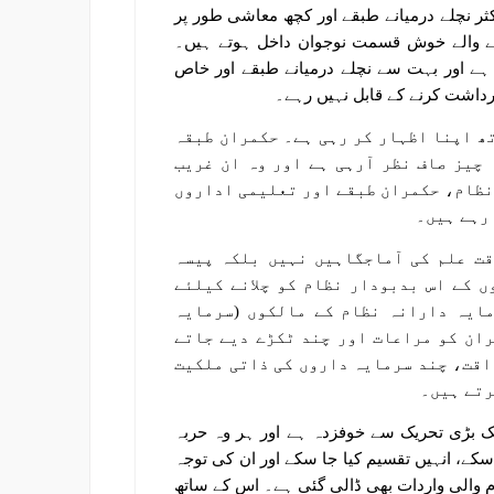
ثر نچلے درمیانے طبقے اور کچھ معاشی طور پر
ے والے خوش قسمت نوجوان داخل ہوتے ہیں۔
ا ہے اور بہت سے نچلے درمیانے طبقے اور خاص
داشت کرنے کے قابل نہیں رہے۔
ھ اپنا اظہار کر رہی ہے۔ حکمران طبقہ
 چیز صاف نظر آرہی ہے اور وہ ان غریب
 نظام، حکمران طبقے اور تعلیمی اداروں
 رہے ہیں۔
قت علم کی آماجگاہیں نہیں بلکہ پیسہ
 کے اس بدبودار نظام کو چلانے کیلئے
مایہ دارانہ نظام کے مالکوں (سرمایہ
ران کو مراعات اور چند ٹکڑے دیے جاتے
اقت، چند سرمایہ داروں کی ذاتی ملکیت
رتے ہیں۔
 بڑی تحریک سے خوفزدہ ہے اور ہر وہ حربہ
کے، انہیں تقسیم کیا جا سکے اور ان کی توجہ
والی واردات بھی ڈالی گئی ہے۔ اس کے ساتھ