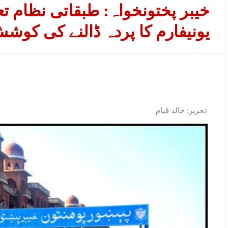
خیبر پختونخواہ: طبقاتی نظام تع
یونیفارم کا پردہ ڈالنے کی کوش
|تحریر: خالد قیام|