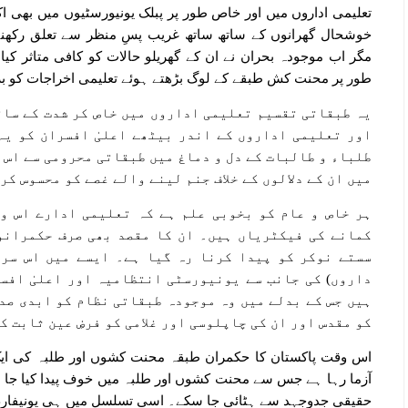
تعلیمی اداروں میں اور خاص طور پر پبلک یونیورسٹیوں میں بھی اک
خوشحال گھرانوں کے ساتھ ساتھ غریب پسِ منظر سے تعلق رکھن
مگر اب موجودہ بحران نے ان کے گھریلو حالات کو کافی متاثر کی
طور پر محنت کش طبقے کے لوگ بڑھتے ہوئے تعلیمی اخراجات کو بر
یہ طبقاتی تقسیم تعلیمی اداروں میں خاص کر شدت کے سات
اور تعلیمی اداروں کے اندر بیٹھے اعلیٰ افسران کو یہ
طلباء و طالبات کے دل و دماغ میں طبقاتی محرومی سے اس
میں ان کے دلالوں کے خلاف جنم لینے والے غصے کو محسوس کر
ہر خاص و عام کو بخوبی علم ہے کہ تعلیمی ادارے اس و
کمانے کی فیکٹریاں ہیں۔ ان کا مقصد بھی صرف حکمرانوں
سستے نوکر کو پیدا کرنا رہ گیا ہے۔ ایسے میں اس سر
داروں) کی جانب سے یونیورسٹی انتظامیہ اور اعلیٰ افس
ہیں جس کے بدلے میں وہ موجودہ طبقاتی نظام کو ابدی صد
کو مقدس اور ان کی چاپلوسی اور غلامی کو فرضِ عین ثابت ک
اس وقت پاکستان کا حکمران طبقہ محنت کشوں اور طلبہ کی ایک
آزما رہا ہے جس سے محنت کشوں اور طلبہ میں خوف پیدا کیا جا س
حقیقی جدوجہد سے ہٹائی جا سکے۔ اسی تسلسل میں ہی یونیفارم 