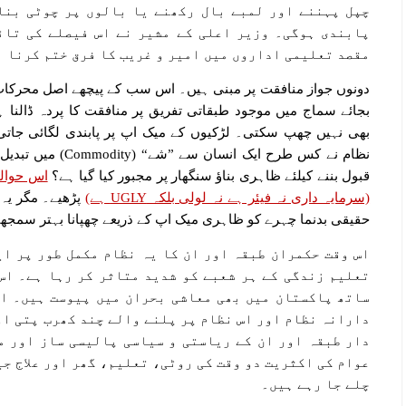
چپل پہننے اور لمبے بال رکھنے یا بالوں پر چوٹی بنا
پابندی ہوگی۔ وزیر اعلی کے مشیر نے اس فیصلے کی تائ
مقصد تعلیمی اداروں میں امیر و غریب کا فرق ختم کرنا 
دونوں جواز منافقت پر مبنی ہیں۔ اس سب کے پیچھے اصل محرکات 
بجائے سماج میں موجود طبقاتی تفریق پر منافقت کا پردہ ڈالنا 
بھی نہیں چھپ سکتی۔ لڑکیوں کے میک اپ پر پابندی لگائی جاتی ہ
نظام نے کس طرح ایک 
قبول بننے کیلئے ظاہری بناؤ سنگھار پر مجبور کیا گیا ہے؟
اس حوالے
(سرمایہ داری نہ فیئر ہے نہ لولی بلکہ UGLY ہے)
پڑھیے۔ مگر یہ
حقیقی بدنما چہرے کو ظاہری میک اپ کے ذریعے چھپانا بہتر سمجھ
اس وقت حکمران طبقہ اور ان کا یہ نظام مکمل طور پر ای
تعلیم زندگی کے ہر شعبے کو شدید متاثر کر رہا ہے۔ اس
ساتھ پاکستان میں بھی معاشی بحران میں پیوست ہیں۔ اس
دارانہ نظام اور اس نظام پر پلنے والے چند کھرب پتی او
دار طبقہ اور ان کے ریاستی و سیاسی پالیسی ساز اور م
عوام کی اکثریت دو وقت کی روٹی، تعلیم، گھر اور علاج ج
چلے جا رہے ہیں۔