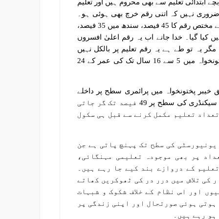
 ابتدائی تعلیم سے بھی محروم ہیں اور تعلیم
۔ مگر یہ بات ضروری نہیں کہ اتنی رقم خرچ بھی ہوئی ہو۔
ایک رپورٹ کے مطابق 2017-18ء میں پنجاب میں تعلیمی بجٹ کے لیے مختص رقم کا 45 فیصد، سندھ میں 35 فیصد،
صد اور بلوچستان میں 41 فیصد خرچ نہیں کیا گیا۔ خدا جانے اب یہ رقم اعلیٰ افسروں
گر یہ تو طے ہے یہ رقم تعلیم پر بالکل نہیں
لگی! یہ ان حکمرانوں کا تعلیم کی طرف اصل رویہ ہے۔ خیبر پختونخواہ میں 5 سے 16 سال تک کی عمر کے 24
ق خیبر پختونخواہ میں پرائمری سطح پر داخلے
کی شرح 87 فیصد کے لگ بھگ ہے مگر یہ شرح سیکنڈری اور ہائر سیکنڈری کی سطح پر 49 فیصد تک گر جاتی
تعداد تعلیم مکمل کرنے سے قبل ہی سکول
تعداد، 8 سے 9 فیصد کے لگ بھگ، یونیورسٹی کی سطح تک پہنچ پاتی ہے جن
عداد پر بھی موجودہ تعلیمی مہنگائی،
علیم کے دروازے بند کیے جا رہے ہیں۔
 کی تلاش میں درر در کی ٹھوکریں کھاتے
وں اور اس نظام کے خلاف شکوک و شبہات
 ہوتی ہوئی صورتحال اور اپنی زندگی پر
ہو رہے ہیں۔