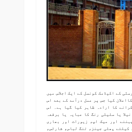
دسمبر 2020ء کو ہزارہ یونیورسٹی کے اکیڈمک کونسل کے ایک اجلاس میں
اعلان کیا جس پر عمل درآمد کے بعد اس
کرانے کا ارادہ ظاہر کیا گیا ہے۔ اس
یلا یا سلیٹی رنگ کا عبایہ یا برقعہ
پہننے اور میک اپ، زیورات اور بھاری
 کیلئے پھٹی جینز، تنگ لباس، شارٹس،