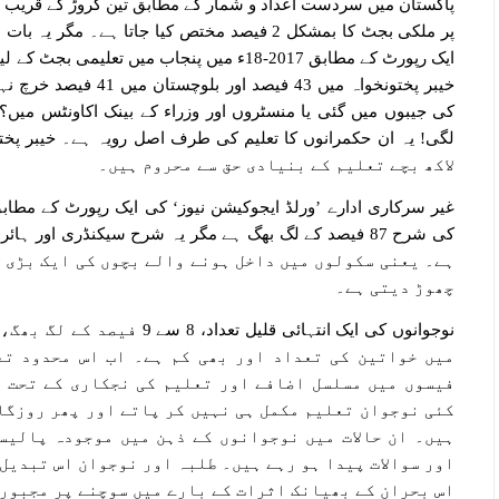
پاکستان میں سردست اعداد و شمار کے مطابق تین کروڑ کے قریب بچے
پر ملکی بجٹ کا بمشکل 2 فیصد مختص کیا جاتا ہے
خیبر پختونخواہ میں 43 فی
کی جیبوں میں گئی یا منسٹروں اور وزراء کے بینک اکاونٹس میں؟ م
لاکھ بچے تعلیم کے بنیادی حق سے محروم ہیں۔
غیر سرکاری ادارے ’ورلڈ ایجوکیشن نیوز‘ کی ایک رپورٹ کے مطاب
ہے۔ یعنی سکولوں میں داخل ہونے والے بچوں کی ایک بڑی 
چھوڑ دیتی ہے۔
نوجوانوں کی ایک انتہائی قلیل 
میں خواتین کی تعداد اور بھی کم ہے۔ اب اس محدود ت
فیسوں میں مسلسل اضافے اور تعلیم کی نجکاری کے تحت ت
کئی نوجوان تعلیم مکمل ہی نہیں کر پاتے اور پھر روزگار
ہیں۔ ان حالات میں نوجوانوں کے ذہن میں موجودہ پالیسی
اور سوالات پیدا ہو رہے ہیں۔ طلبہ اور نوجوان اس تبدیل
اس بحران کے بھیانک اثرات کے بارے میں سوچنے پر مجبور 