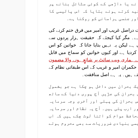
نے یا داڑھی کے کوئی سٹائل بنانے پر
ید کرتے ہوئے بتایا کہ اس پالیسی کا
اور جنسی ہراسانی کو روکنا ہے۔
دراصل غریب اور امیر میں فرق ختم کرنے کی
ہے۔ مگر کیا کیجئے کہ حقیقت ہزار پردوں سے
ے لیکن یہ نہیں بتایا جاتا کہ خواتین کو اس
انسان سے ”شے“ (Commodity) میں تبدیل کردیا ہے اور کیوں خواتین کو سماج میں قابل
 ہماری ویب سائٹ پر شائعٍٍ ہونے والا مضمون
 حکمران امیر و غریب کے اس طبقاتی نظام کے
تے ہیں۔ یہ ہے اصل منافقت۔
ک بحران میں داخل ہو چکا ہے جو بشمول
 بحران کی جڑیں آج پوری دنیا کے ساتھ
 بحران کی پہلی اور آخری وجہ سرمایہ
ر ارب پتی ہیں۔ آج یہ نظام اور سرمایہ
حافظ عوام کو اتنا لوٹ چکے ہیں کہ اب
یسی بنیادی ضروریات سے بھی محروم ہوتے