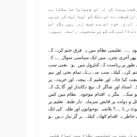
قعے پہنا کر نہ تو چھپایا جا سکتا ہے
ان طبقے نے اس ملک کو لوٹ لوٹ کر غریب
 اب وہ خود اس سے خوف زدہ ہیں مگر اس
دے ڈالنے کے کوئی سنجیدہ راستہ نہیں۔
د ہے۔ تعلیمی نظام میں یہ فرق ختم کرنے کے
ل پھر آخری تجزیے میں ایک سیاسی سوال ہے کہ
مل طور پر ریاست کے کنٹرول میں ہو۔ یعنی سب
تم کرنے کیلئے سب سے پہلے تمام نجی اور نیم
 کیا جائے اور تعلیم کے بیچنے اور خریدنے پر
ہ استاد اور شاگر کے بیچ دکاندار اور گاہک کے
ہو سکے۔ مگر یہ اقدام موجودہ نظام میں کس
 دولت پر قابض سرمایہ دار طبقہ تعلیم پر
وٹ رہا ہے؟ بلاشبہ نوجوانوں اور طلبہ کی ایک
 یہ اقدام اٹھانے کیلئے ہر گز تیار نہیں ہو
ے ذریعے ہی تعلیمی نظام میں تمام طلبہ