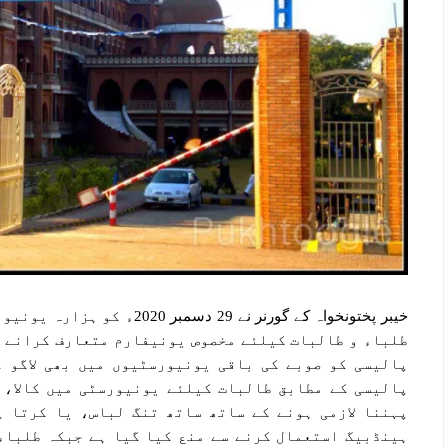
خیبر پختونخواہ کے گورنر نے 29 
طلباء و طالبات کیلئے مخصوص یونیفارم متعارف کرانے کا
پالیسی کو صوبے کی باقی یونیورسٹیوں میں بھی لاگو 
پالیسی کے مطابق طالبات کیلئے یونیورسٹی میں کالا، ن
پہننا لازمی ہونے کے ساتھ ساتھ تنگ لباس، یا کرتا 
ہینڈبیگ استعمال کرنے سے منع کیا گیا ہے جبکہ طلباء