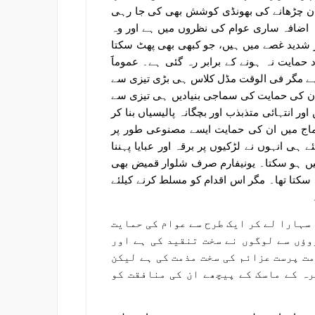
وان چڑھانے کی بھونڈی کوشش بھی کی جا رہی
 اضافہ ساری عوام کی نظروں میں ہے اور وہ
ر شدید غصے میں ہیں، جو کبھی بھی پھٹ سکتا
ایت نہ ہونے کے برابر رہ گئی ہے۔ عموماََ
ے مگر فی الوقت مڈل کلاس ہی بڑی تیزی سے
ن کی حمایت کی سماجی بنیادیں ہی تیزی سے
انتہائی متذبذب اور بچگانہ پالیسیاں بنا کر
 سماج میں ان کی حمایت ایسے مصنوعی طور پر
ہی انہوں نے لڑکیوں پر برقہ اور عبایا پہننا
نہیں ہو سکتا۔ یونیفارم صرف شلوار قمیض بھی
ا سکتا تھا۔ مگر اس اقدام کو مسلط کرنے کیلئے
سہارا لے کر ایک طرح سے عوام کی حمایت
وؤں سے لوگوں نے سخت تنقید کی ہے اور
ت پرست عزائم کی سخت مذمت کی ہے لیکن
ہ کے ماسک کے پیچھے ان کی منافقت کو