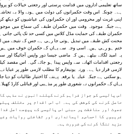
ساتھ تعلیمی اداروں میں قدامت پرستی اور رجعتی خیالات کو پر
ہے۔ چونکہ اس وقت حکمرانوں کی دولت میں ہونے والا بے تحاشہ
اپنی غربت اور محرومی اور ان حکمرانوں کی عیاشیوں کو دیکھ ک
ہے، جبکہ موجودہ وقت میں حکمران طبقے کی سماج میں موجود حم
حکمران طبقے کی حمایت مڈل کلاس میں کسی حد تک پائی جاتی ہ
محنت کش طبقے میں تبدیل ہوتی جا رہی ہے جس کے نتیجے میں ا
ختم ہو رہی ہیں۔ اسی وجہ سے یہاں کے حکمران خوف میں ہیں اور 
یہ امید لگائے بیٹھے ہیں کہ ماضی جیسا دور واپس آجائیگا اور
رجعتی اقدامات اٹھانے سے واپس پیدا ہو جائے گی۔ اس مقصد کیلئے 
لازمی قرار دیا ہے۔ ورنہ یونیفارم کا مطلب لازمی طور پر عبایا 
ہو سکتی ہے جبکہ عبایہ یا برقعہ پہننے کا اختیار طالبات کو دیا ج
یہاں کے حکمرانوں نے شعوری طور پر مذہبی اور قبائلی کارڈ کھیلا۔
اس پالیسی کو جواز فراہم کرنے کیلئے انہوں نے مذہب کا 
حاصل کرنے کی کوشش کی ہے۔ اب اس اقدام پر مختلف پہلو
جھوٹ اور منافقت پر مبنی اس پالیسی کے پیچھے اصل قدام
غریبوں کا احساس، ایمانداری اور ثقافتی روایات وغیر
مزید ننگا کرنے کی ضرورت ہے۔