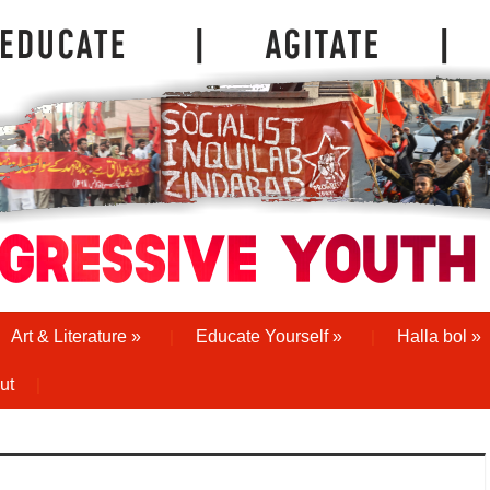
Art & Literature
»
Educate Yourself
»
Halla bol
»
ut