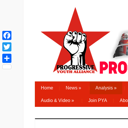
Facebook
Twitter
Share
Home
News
»
Analysis
»
Audio & Video
»
Join PYA
Abo