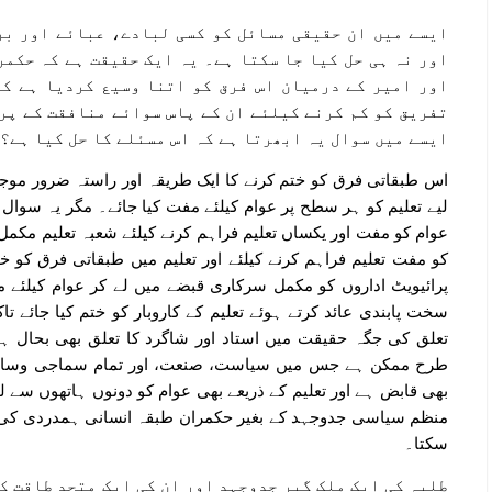
ایسے میں ان حقیقی مسائل کو کسی لبادے، عبائے اور بر
اور نہ ہی حل کیا جا سکتا ہے۔ یہ ایک حقیقت ہے کہ حکمر
اور امیر کے درمیان اس فرق کو اتنا وسیع کردیا ہے کہ
تفریق کو کم کرنے کیلئے ان کے پاس سوائے منافقت کے پر
ایسے میں سوال یہ ابھرتا ہے کہ اس مسئلے کا حل کیا ہے؟
اس طبقاتی فرق کو ختم کرنے کا ایک طریقہ اور راستہ ضرور موجو
لیے تعلیم کو ہر سطح پر عوام کیلئے مفت کیا جائے۔ مگر یہ سوا
عوام کو مفت اور یکساں تعلیم فراہم کرنے کیلئے شعبہ تعلیم مک
کو مفت تعلیم فراہم کرنے کیلئے اور تعلیم میں طبقاتی فرق کو خ
پرائیویٹ اداروں کو مکمل سرکاری قبضے میں لے کر عوام کیلئے مفت
سخت پابندی عائد کرتے ہوئے تعلیم کے کاروبار کو ختم کیا جائے تاک
تعلق کی جگہ حقیقت میں استاد اور شاگرد کا تعلق بھی بحال 
طرح ممکن ہے جس میں سیاست، صنعت، اور تمام سماجی وسائل و
بھی قابض ہے اور تعلیم کے ذریعے بھی عوام کو دونوں ہاتھوں سے ل
منظم سیاسی جدوجہد کے بغیر حکمران طبقہ انسانی ہمدردی کی خاطر
سکتا۔
طلبہ کی ایک ملک گیر جدوجہد اور ان کی ایک متحد طاقت ک