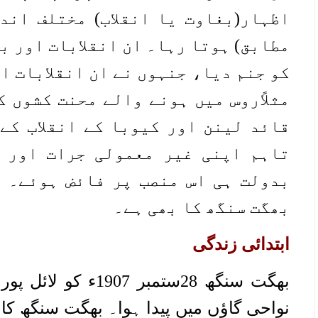
اظہار(بغاوت یا انقلاب) مختلف اندا
مطابق) ہوتا رہا۔ ان انقلابات اور ب
کو جنم دیا، جنہوں نے ان انقلابات ا
مثلاًروس میں ہونے والے محنت کشوں ک
قائد لینن اور کیوبا کے انقلاب کے
تاہم اپنی غیر معمولی جرات اور د
بدولت ہی اس منصب پر فائض ہوئے۔ 
بھگت سنگھ کا بھی ہے۔
ابتدائی زندگی
بھگت سنگھ 28ستمبر 07
نواحی گاؤں میں پیدا ہوا۔ بھگت سنگھ کا