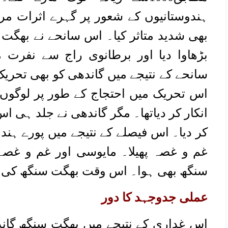
ہندوستانیوں کے شعور پر گہرے اثرات مر
بھی شدید متاثر کیا۔ اس سانحے نے بھگت
بڑھاوا دیا اور برطانوی راج سے نفرت م
سانحے کے نتیجے میں گاندھی کو بھی تحریک ع
اس تحریک میں احتجاج کے طور پر لوگوں 
انکار کر دیاتھا۔ مگر گاندھی نے جلد ہی اس
کر دیا۔ اس فیصلے کے نتیجے میں پورے ہن
غم و غصہ پھیلا۔ مایوسی اور غم و غص
سنگھ بھی ہوا۔ اس وقت بھگت سنگھ کی عمر تقریباً
عملی جدوجہد کا دور
اس غداری کے نتیجے میں بھگت سنگھ گاند