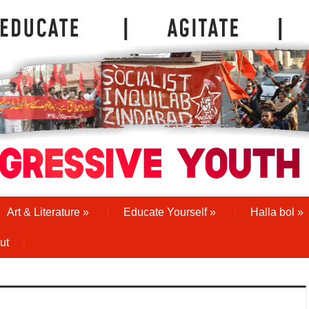
Art & Literature
»
Educate Yourself
»
Halla bol
»
ut