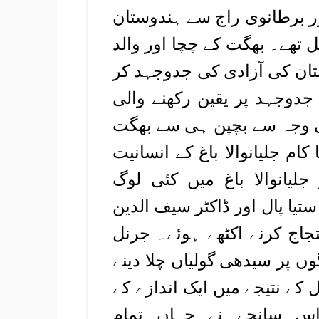
ور برطانوی راج سے ہندوستان
 تھے۔ بھگت کے چچا اور والد
ستان کی آزادی کی جدوجہد کر
دوجہد پر یقین رکھنے والی
کی وجہ سے بچپن ہی سے بھگت
ام جلیانوالا باغ کے انسانیت
 نے کیا۔ 13اپریل 1919ء کو جلیانوالا باغ میں کئی لوگ
ستیا پال اور ڈاکٹر سیف الدین
اج کرنے اکٹھے ہوئے۔ جرنل
ں پر سیدھی گولیاں چلا دینے
 کے نتیجے میں ایک اندازے کے
گئے۔اس سانحے نے جہاں تمام