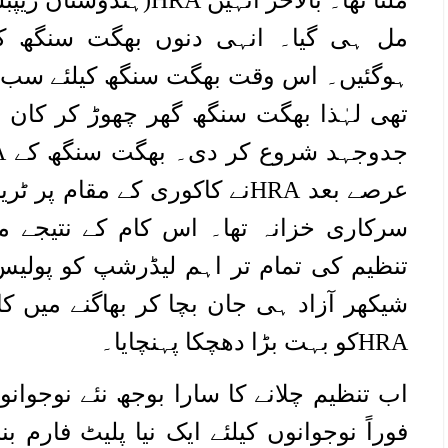
ملنا تھا۔ بالآخر انہیں 
مل ہی گیا۔ انہی دنوں بھگت سنگھ ک
ہوگئیں۔ اس وقت بھگت سنگھ کیلئے سب س
تھی لہٰذا بھگت سنگھ گھر چھوڑ کر کان پو
عرصے بعد HRAنے کاکوری کے مقام
سرکاری خزانہ تھا۔ اس کام کے نتیجے م
تنظیم کی تمام تر اہم لیڈرشپ کو پولیس 
شیکھر آزاد ہی جان بچا کر بھاگنے میں ک
HRAکو بہت بڑا دھچکا پہنچایا۔
اب تنظیم چلانے کا سارا بوجھ نئے نوجوانو
فوراً نوجوانوں کیلئے ایک نیا پلیٹ فارم ب