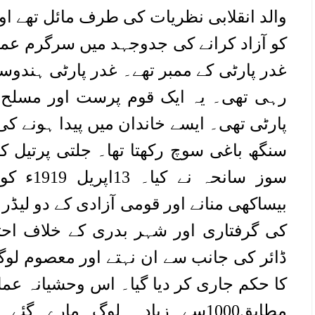
والد انقلابی نظریات کی طرف مائل تھے ا
کو آزاد کرانے کی جدوجہد میں سرگرم عمل
غدر پارٹی کے ممبر تھے۔ غدر پارٹی ہندو
رہی تھی۔ یہ ایک قوم پرست اور مسلح ج
پارٹی تھی۔ ایسے خاندان میں پیدا ہونے 
سنگھ باغی سوچ رکھتا تھا۔ جلتی پرتیل کا ک
سوز سانحہ
بیساکھی منانے اور قومی آزادی کے دو لیڈر 
کی گرفتاری اور شہر بدری کے خلاف احتج
ڈائر کی جانب سے ان نہتے اور معصوم لوگو
کا حکم جاری کر دیا گیا۔ اس وحشیانہ عمل
مطابق1000سے زیادہ لوگ مارے 