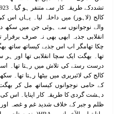
کالج (لاہور) میں داخلہ لیا۔ یہاں اس ک
والے نوجوانوں سے ہوئی جن میں سکھ دیو
انقلابی جذبہ ابھی بھی نہ صرف برقرار تھ
چکا تھامگر اب اس جذبے کیساتھ ساتھ بھگ
تھا۔ بھگت ایک سچا انقلابی تھا اور ہر
درست رستے کی تلاش میں رہتا تھا۔ اس
کالج کی لائبریری میں بیٹھا رہتا تھا۔ سکھ
کے حامی نوجوانوں کیساتھ مل کر بھگت 
دہشت گردی کا طریقہ کار اپنایا۔ اس کی 
ظلم و جبر کے خلاف شدید غم و غصہ اور ک