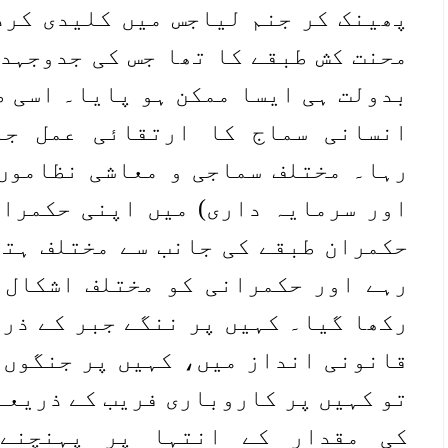
پھینک کر جنم لیاجس میں کلیدی کرد
محنت کش طبقے کا تھا جس کی جدوجہد 
بدولت ہی ایسا ممکن ہو پایا۔ اسی ط
انسانی سماج کا ارتقائی عمل جا
رہا۔ مختلف سماجی و معاشی نظاموں 
اور سرمایہ داری) میں اپنی حکمرا
حکمران طبقے کی جانب سے مختلف ہت
رہے اور حکمرانی کو مختلف اشکال 
رکھا گیا۔ کہیں پر ننگے جبر کے ذری
قانونی انداز میں، کہیں پر جنگوں 
تو کہیں پر کاروباری فریب کے ذریعے۔
کی مقدار کے انتہا پر پہنچنے