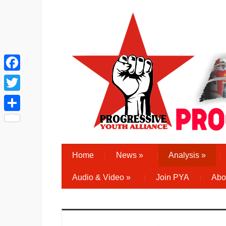
Facebook
Twitter
Share
Home
News
»
Analysis
»
Audio & Video
»
Join PYA
Abo