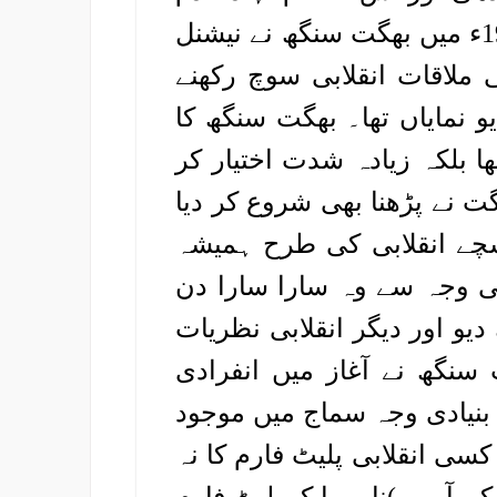
تشددکے طریقہ کار سے متنفر ہو گیا۔ 1923ء میں بھگت سنگھ نے نیشنل
ی ملاقات انقلابی سوچ رکھنے
 نمایاں تھا۔ بھگت سنگھ کا
ا بلکہ زیادہ شدت اختیار کر
ت نے پڑھنا بھی شروع کر دیا
 سچے انقلابی کی طرح ہمیشہ
ی وجہ سے وہ سارا سارا دن
 دیو اور دیگر انقلابی نظریات
سنگھ نے آغاز میں انفرادی
بنیادی وجہ سماج میں موجود
سی انقلابی پلیٹ فارم کا نہ