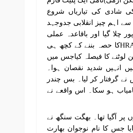
HRA(ہندوستان ریپبلکن آرمی)نامی ایک پلیٹ فارم
ی شادی کی تیاریاں شروع
ے اہم چیز انقلابی جدوجہد
ر چلا گیا اور باقاعدہ عملی
جدوجہد شروع کر دی۔ بھگت سنگھ کے HRAکا حصہ بننے کے کچھ ہی
 پر ٹرین لوٹنے کا فیصلہ کیاجس میں
یں انہیں شدید نقصان ہوا۔
نے گرفتار کر لیا۔ بس چندر
امیاب ہو سکا۔ اس واقعے نے
ں پر آگیا تھا۔ بھگت سنگھ نے
نایا جس کا نام نوجوان بھارت