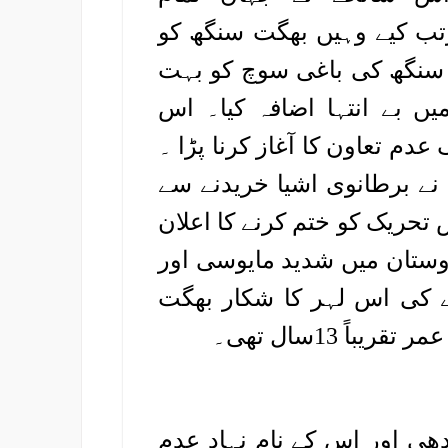
تب کیے وہیں بھگت سنگھ کو
 سنگھ کی باغی سوچ کو بہت
یں بے انتہا اضافہ کیا۔ اس
دم تعاون کا آغاز کرنا پڑا ۔
نے برطانوی اشیا خریدنے سے
 تحریک کو ختم کرنے کا اعلان
دوستان میں شدید مایوسی اور
ے کی اس لہر کا شکار بھگت
 13سال تھی۔
ھی اور اس کے نام نہاد عدم