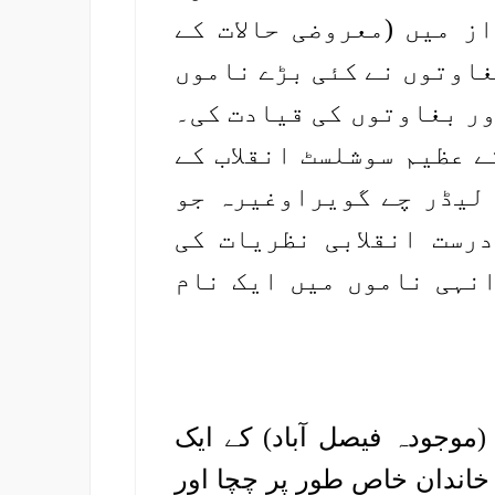
ز میں (معروضی حالات کے
غاوتوں نے کئی بڑے ناموں
ور بغاوتوں کی قیادت کی۔
ے عظیم سوشلسٹ انقلاب کے
 لیڈر چے گویراوغیرہ جو
رست انقلابی نظریات کی
انہی ناموں میں ایک نام
19ء کو لائل پور (موجودہ فیصل آباد) کے ایک
 خاندان خاص طور پر چچا اور