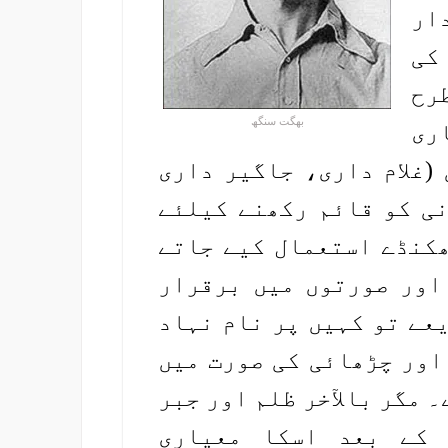
ار
کی
رح
بھگت سنگھ
ری
(غلام داری، جاگیر داری
نی کو قائم رکھنے کیلئے
ھکنڈے استعمال کیے جاتے
اور صورتوں میں برقرار
عے تو کہیں پر نام نہاد
اور چڑھائی کی صورت میں
 مگر بالآخر ظلم اور جبر
 کے بعد اسکا معیاری