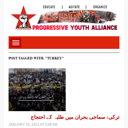
POST TAGGED WITH: "TURKEY"
ترکی: سماجی بحران میں طلبہ کے احتجاج
JANUARY 19, 2021 AT 3:08 AM