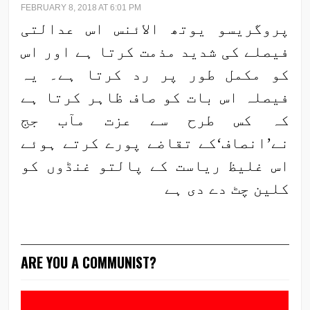
FEBRUARY 8, 2018 AT 6:01 PM
پروگریسو یوتھ الائنس اس عدالتی
فیصلے کی شدید مذمت کرتا ہے اور اس
کو مکمل طور پر رد کرتا ہے۔ یہ
فیصلہ اس بات کو صاف ظاہر کرتا ہے
کہ کس طرح سے عزت مآب جج
نے’انصاف‘کے تقاضے پورے کرتے ہوئے
اس غلیظ ریاست کے پالتو غنڈوں کو
کلین چٹ دے دی ہے
ARE YOU A COMMUNIST?