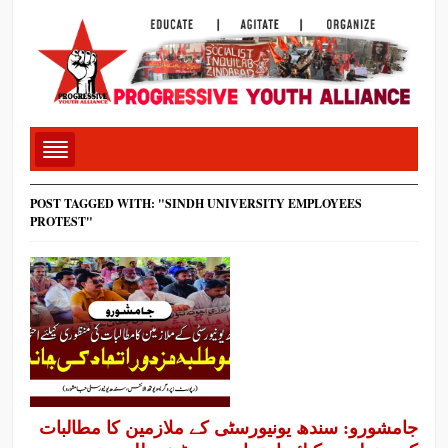
POST TAGGED WITH: "SINDH UNIVERSITY EMPLOYEES
PROTEST"
جامشورو: سندھ یونیورسٹی کے ملازمین کا مطالبات