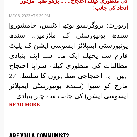
کی منظوری کیلئے احتجاج۔۔۔ بڑھو طلبہ مزدور
اتحاد کی جانب!
MAY 6, 2023 AT 9:39 PM
|رپورٹ: پروگریسو یوتھ الائنس، جامشورو|
سندھ یونیورسٹی کے ملازمین، سندھ
یونیورسٹی ایمپلائز ایسوسی ایشن کے پلیٹ
فارم سے پچھلے ایک ماہ سے اپنے بنیادی
مطالبات کی منظوری کیلئے سراپا احتجاج
ہیں۔ یہ احتجاجی مظاہروں کا سلسلہ 27
مارچ کو سیوا (سندھ یونیورسٹی ایمپلائز
ایسوسی ایشن) کی جانب سے چار بنیادی
READ MORE
ARE YOU A COMMUNIST?