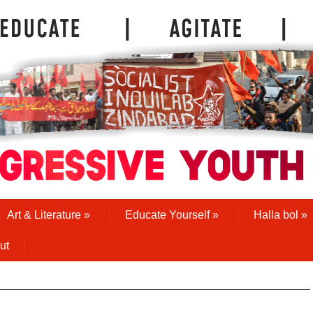
Art & Literature
»
Educate Yourself
»
Halla bol
»
ut