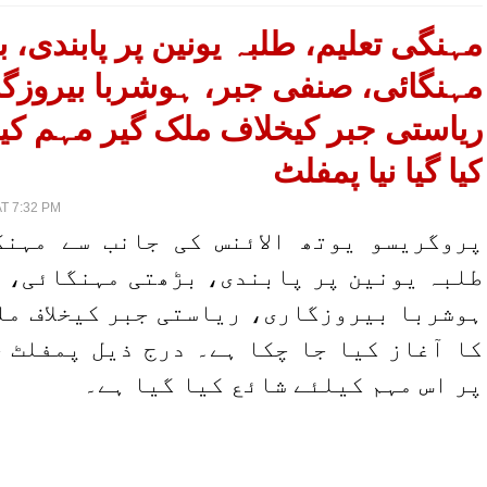
مہنگی تعلیم، طلبہ یونین پر پابندی، 
مہنگائی، صنفی جبر، ہوشربا بیروزگ،
ریاستی جبر کیخلاف ملک گیر مہم کیل
کیا گیا نیا پمفلٹ
T 7:32 PM
پروگریسو یوتھ الائنس کی جانب سے مہن،
طلبہ یونین پر پابندی، بڑھتی مہنگائی،،
ہوشربا بیروزگاری، ریاستی جبر کیخلاف مل
کا آغاز کیا جا چکا ہے۔ درج ذیل پمفلٹ 
پر اس مہم کیلئے شائع کیا گیا ہے۔