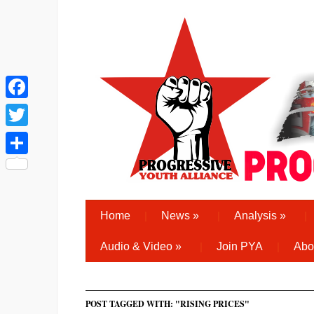
Facebook
Twitter
Share
Home
News
»
Analysis
»
Audio & Video
»
Join PYA
Abo
POST TAGGED WITH: "RISING PRICES"