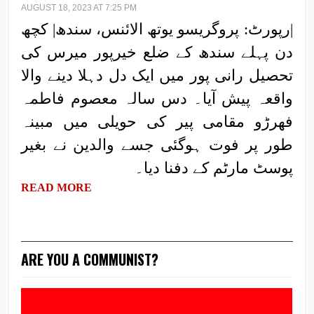
AUGUST 18, 2023 AT 7:25 PM
|رپورٹ: پروگریسو یوتھ الائنس، سندھ| کچھ
دن پہلے سندھ کے ضلع خیرپور میرس کی
تحصیل رانی پور میں ایک دل دہلا دینے والا
واقعہ پیش آیا۔ دس سالہ معصوم فاطمہ
فھرڑو مقامی پیر کی حویلی میں مبینہ
طور پر فوت ہوگئی جسے والدین نے بغیر
پوسٹ مارٹم کے دفنا دیا۔
READ MORE
ARE YOU A COMMUNIST?