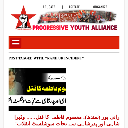
POST TAGGED WITH: "RANIPUR INCIDENT"
رانی پور (سندھ): معصوم فاطمہ کا قتل۔۔۔ وڈیرا
شاہی اور پدرشاہی سے نجات سوشلسٹ انقلاب!