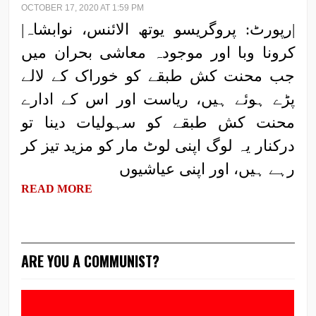
OCTOBER 17, 2020 AT 1:59 PM
|رپورٹ: پروگریسو یوتھ الائنس، نوابشاہ|
کرونا وبا اور موجودہ معاشی بحران میں
جب محنت کش طبقے کو خوراک کے لالے
پڑے ہوئے ہیں، ریاست اور اس کے ادارے
محنت کش طبقے کو سہولیات دینا تو
درکنار یہ لوگ اپنی لوٹ مار کو مزید تیز کر
رہے ہیں، اور اپنی عیاشیوں
READ MORE
ARE YOU A COMMUNIST?