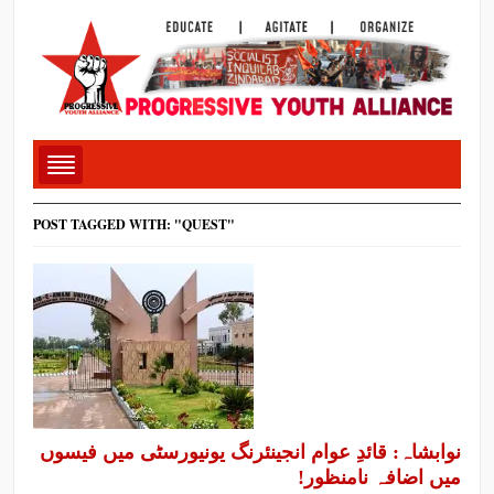
POST TAGGED WITH: "QUEST"
نوابشاہ: قائدِ عوام انجینئرنگ یونیورسٹی میں فیسوں
میں اضافہ نامنظور!