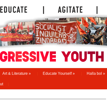
Art & Literature
»
Educate Yourself
»
Halla bol
»
ut