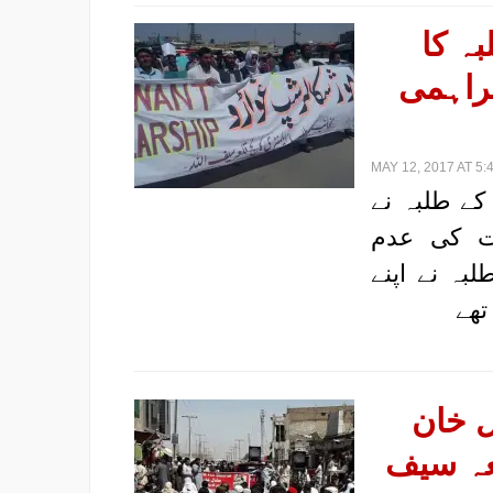
بہ کا
راہمی
MAY 12, 2017 AT 5:
 کے طلبہ نے
ات کی عدم
بہ نے اپنے
تھے
ل خان
عہ سیف