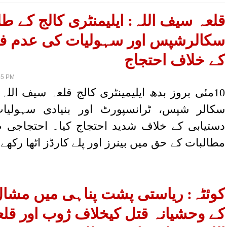
قلعہ سیف اللہ: ایلیمنٹری کالج کے طل
سکالرشپس اور سہولیات کی عدم ف
کے خلاف احتجاج
45 PM
10مئی بروز بدھ ایلیمینٹری کالج قلعہ سیف اللہ
سکالر شپس، ٹرانسپورٹ اور بنیادی سہولی
دستیابی کے خلاف شدید احتجاج کیا۔ احتجاجی طل
مطالبات کے حق میں بینرز اور پلے کارڈز اٹھا رکھے 
کوئٹہ: ریاستی پشت پناہی میں مشا
کے وحشیانہ قتل کیخلاف ژوب اور قل