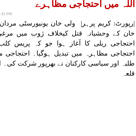
اللہ میں احتجاجی مظاہرے
6:42 PM
|رپورٹ: کریم پرہر| ولی خان یونیورسٹی مردا
خان کے وحشیانہ قتل کیخلاف ژوب میں مر
احتجاجی ریلی کا آغاز ہوا جو کہ پریس کلب
احتجاجی مظاہرہ میں تبدیل ہوگیا۔ احتجاجی 
طلبہ اور سیاسی کارکنان نے بھرپور شرکت کی۔ 
قلعہ