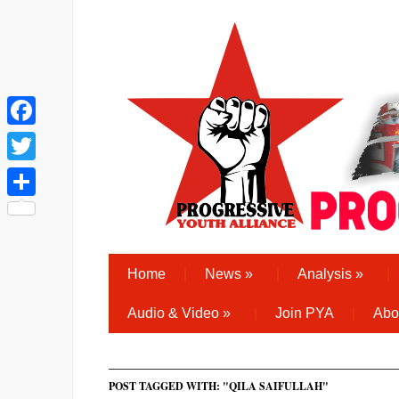
Facebook
Twitter
Share
Home
News
»
Analysis
»
Audio & Video
»
Join PYA
Abo
POST TAGGED WITH: "QILA SAIFULLAH"