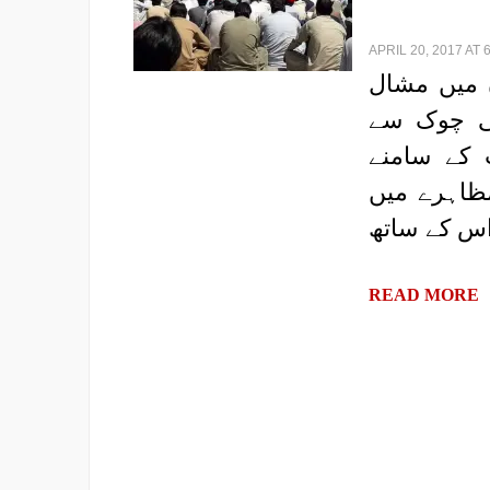
APRIL 20, 2017 AT 
ن میں مشال
غی چوک سے
 کے سامنے
مظاہرے میں
اس کے ساتھ
READ MORE