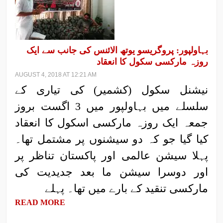
بہاولپور: پروگریسو یوتھ الائنس کی جانب سے ایک
روزہ مارکسی سکول کا انعقاد
AUGUST 4, 2018 AT 12:21 AM
نیشنل سکول (کشمیر) کی تیاری کے
سلسلے میں بہاولپور میں 3 اگست بروز
جمعہ ایک روزہ مارکسی اسکول کا انعقاد
کیا گیا جو کہ دو سیشنوں پر مشتمل تھا۔
پہلا سیشن عالمی اور پاکستان تناظر پر
اور دوسرا سیشن ما بعد جدیدیت کی
مارکسی تنقید کے بارے میں تھا۔ پہلے
READ MORE