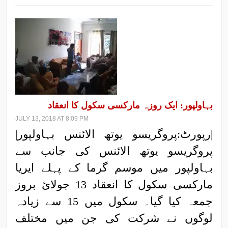
بہاولپور: ایک روزہ مارکسی سکول کا انعقاد
JULY 13, 2018 AT 8:09 PM
|رپورٹ:پروگریسو یوتھ الائنس بہاولپور|
پروگریسو یوتھ الائنس کی جانب سے
بہاولپور میں موسم گرما کے پہلے ایریا
مارکسی سکول کا انعقاد 13 جولائ بروز
جمعہ کیا گیا۔ سکول میں 15 سے زیادہ
لوگوں نے شرکت کی جن میں مختلف