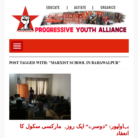
POST TAGGED WITH: "MARXIST SCHOOL IN BAHAWALPUR"
بہاولپور: ”دوسرے“ ایک روزہ مارکسی سکول کا
انعقاد