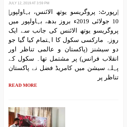
JULY 12, 2019 AT 3:59 PM
|رپورٹ: پروگریسو یوتھ الائنس، بہاولپور|
10 جولائی 2019ء بروز بدھ، بہاولپور میں
پروگریسو یوتھ الائنس کی جانب سے ایک
روزہ مارکسی سکول کا اہتمام کیا گیا جو
دو سیشنز (پاکستان و عالمی تناظر اور
انقلاب فرانس) پر مشتمل تھا۔ سکول کے
پہلے سیشن میں کامریڈ فضل نے پاکستان
تناظر پر
READ MORE