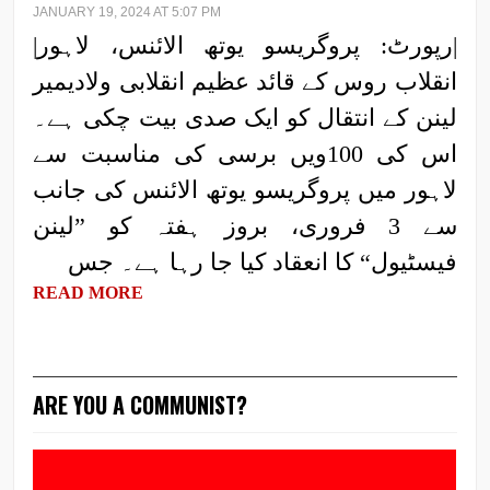
JANUARY 19, 2024 AT 5:07 PM
|رپورٹ: پروگریسو یوتھ الائنس، لاہور|
انقلاب روس کے قائد عظیم انقلابی ولادیمیر
لینن کے انتقال کو ایک صدی بیت چکی ہے۔
اس کی 100ویں برسی کی مناسبت سے
لاہور میں پروگریسو یوتھ الائنس کی جانب
سے 3 فروری، بروز ہفتہ کو ”لینن
فیسٹیول“ کا انعقاد کیا جا رہا ہے۔ جس
READ MORE
ARE YOU A COMMUNIST?