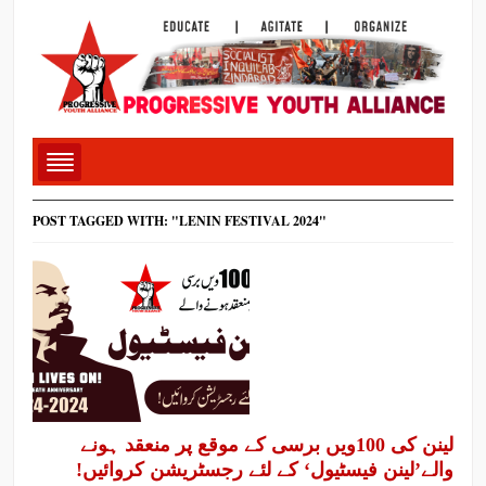
POST TAGGED WITH: "LENIN FESTIVAL 2024"
لینن کی 100ویں برسی کے موقع پر منعقد ہونے
والے’لینن فیسٹیول‘ کے لئے رجسٹریشن کروائیں!