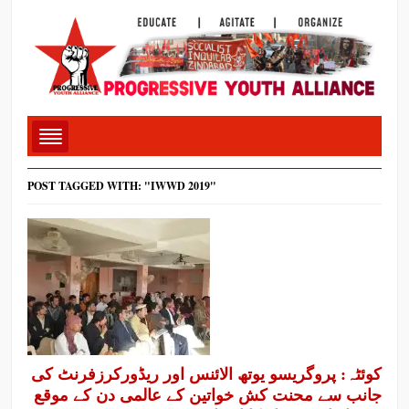
POST TAGGED WITH: "IWWD 2019"
کوئٹہ: پروگریسو یوتھ الائنس اور ریڈورکرزفرنٹ کی
جانب سے محنت کش خواتین کے عالمی دن کے موقع