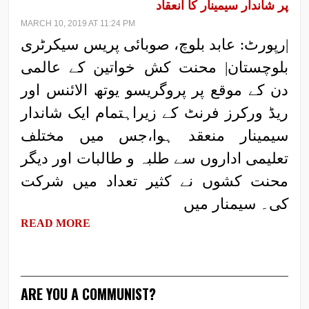
پر شاندار سیمینار کا انعقاد
MARCH 10, 2019 AT 11:24 PM
|رپورٹ: عابد بلوچ، صوبائی پریس سیکرٹری
بلوچستان| محنت کش خواتین کے عالمی
دن کے موقع پر پروگریسو یوتھ الائنس اور
ریڈ ورکرز فرنٹ کے زیراہتمام ایک شاندار
سیمینار منعقد ہوا،جس میں مختلف
تعلیمی اداروں سے طلبہ و طالبات اور دیگر
محنت کشوں نے کثیر تعداد میں شرکت
کی۔ سیمنار میں
READ MORE
ARE YOU A COMMUNIST?