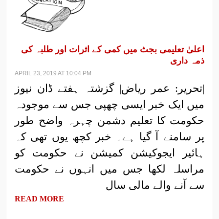
اعلیٰ تعلیمی بجٹ میں کمی کے اثرات اور طلبہ کی
ذمہ داری
APRIL 23, 2019 AT 10:04 PM
|تحریر: عمر ریاض| گزشتہ ہفتے ڈان نیوز
میں ایک خبر ایسی چھپی جس سے موجودہ
حکومت کا تعلیم دشمن چہرہ واضح طور
پر سامنے آ گیا ہے۔ خبر کچھ یوں تھی کہ
ہائیر ایجوکیشن کمیشن نے حکومت کو
مراسلہ لکھا جس میں انہوں نے حکومت
سے آنے والے مالی سال
READ MORE