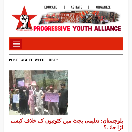
POST TAGGED WITH: "HEC"
بلوچستان: تعلیمی بجٹ میں کٹوتیوں کے خلاف کیسے
لڑا جائے؟