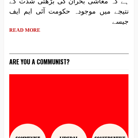
ہے کہ معاشی بحران کی بڑھتی شدت کے
نتیجے میں موجودہ حکومت آئی ایم ایف
جیسے
READ MORE
ARE YOU A COMMUNIST?