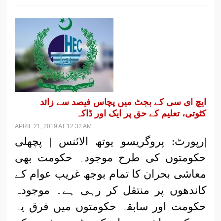
ایچ ای سی کے بجٹ میں پچاس فیصد سے زائد
کٹوتی، تعلیم کے حق پر ایک اور ڈاکہ
APRIL 21, 2019 AT 12:32 AM
|رپورٹ: پروگریسو یوتھ الائنس | پچھلی
حکومتوں کی طرح موجودہ حکومت بھی
معاشی بحران کا تمام بوجھ غریب عوام کے
کاندھوں پر منتقل کر رہی ہے۔ موجودہ
حکومت اور سابقہ حکومتوں میں فرق یہ