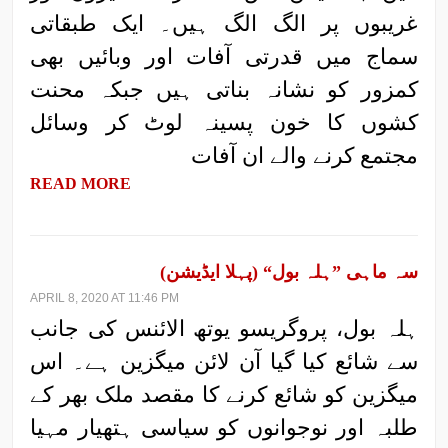
غریبوں پر الگ الگ ہیں۔ ایک طبقاتی
سماج میں قدرتی آفات اور وبائیں بھی
کمزور کو نشانہ بناتی ہیں جبکہ محنت
کشوں کا خون پسینہ لوٹ کر وسائل
مجتمع کرنے والے ان آفات
READ MORE
سہ ماہی ”ہلہ بول“ (پہلا ایڈیشن)
APRIL 8, 2020 AT 11:46 PM
ہلہ بول، پروگریسو یوتھ الائنس کی جانب
سے شائع کیا گیا آن لائن میگزین ہے۔ اس
میگزین کو شائع کرنے کا مقصد ملک بھر کے
طلبہ اور نوجوانوں کو سیاسی ہتھیار مہیا