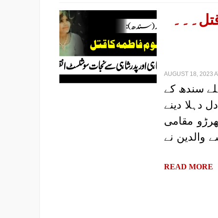
قتل۔۔۔
AUGUST 18, 2023 A
|لے سندھ کے
 دہلا دینے
ھرڑو مقامی
 والدین نے
READ MORE