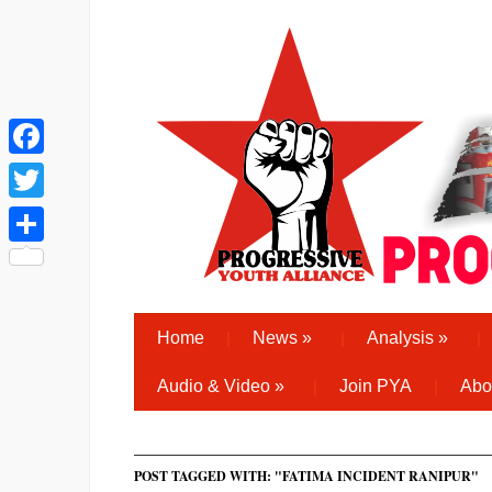
Facebook
Twitter
Share
Home
News
»
Analysis
»
Audio & Video
»
Join PYA
Abo
POST TAGGED WITH: "FATIMA INCIDENT RANIPUR"