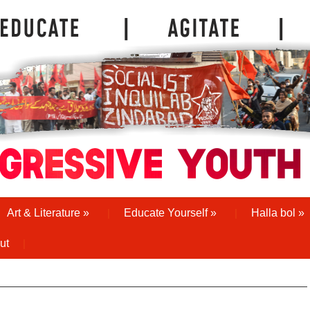
Art & Literature
»
Educate Yourself
»
Halla bol
»
ut