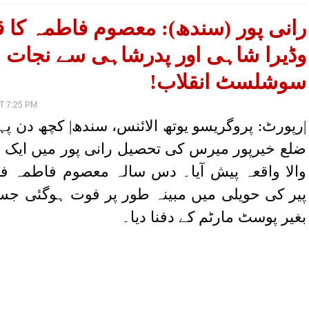
رانی پور (سندھ): معصوم فاطمہ کا 
وڈیرا شاہی اور پدرشاہی سے نجات
سوشلسٹ انقلاب!
T 7:25 PM
رپورٹ: پروگریسو یوتھ الائنس، سندھ| کچھ دن پہ
ضلع خیرپور میرس کی تحصیل رانی پور میں ایک دل
والا واقعہ پیش آیا۔ دس سالہ معصوم فاطمہ ف
پیر کی حویلی میں مبینہ طور پر فوت ہوگئی جسے
بغیر پوسٹ مارٹم کے دفنا دیا۔