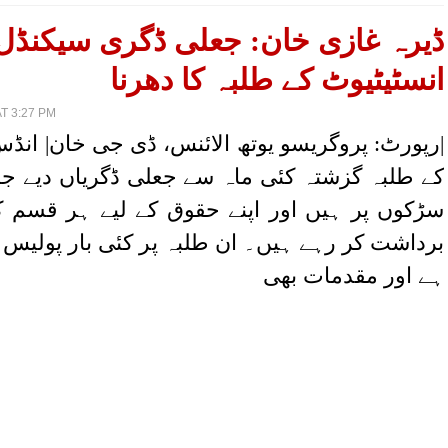
ڈیرہ غازی خان: جعلی ڈگری سیکنڈل
انسٹیٹیوٹ کے طلبہ کا دھرنا
T 3:27 PM
رپورٹ: پروگریسو یوتھ الائنس، ڈی جی خان| انڈس
کے طلبہ گزشتہ کئی ماہ سے جعلی ڈگریاں دیے جا
سڑکوں پر ہیں اور اپنے حقوق کے لیے ہر قسم
برداشت کر رہے ہیں۔ ان طلبہ پر کئی بار پولیس ت
ہے اور مقدمات بھی