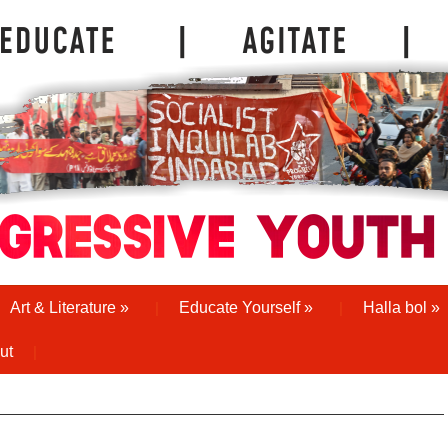
Art & Literature
»
Educate Yourself
»
Halla bol
»
ut