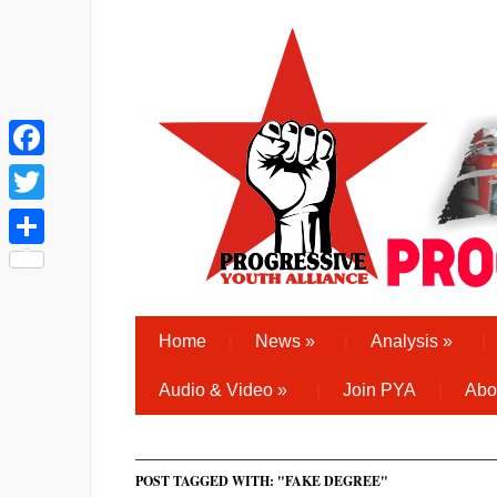
Facebook
Twitter
Share
Home
News
»
Analysis
»
Audio & Video
»
Join PYA
Abo
POST TAGGED WITH: "FAKE DEGREE"