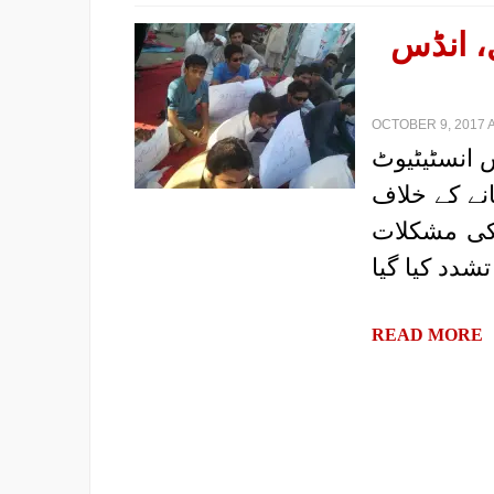
، انڈس
OCTOBER 9, 2017 A
| انسٹیٹیوٹ
نے کے خلاف
 کی مشکلات
شدد کیا گیا
READ MORE