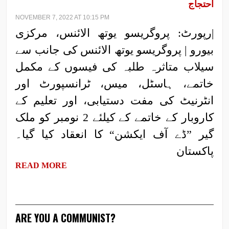
احتجاج
NOVEMBER 7, 2022 AT 10:15 PM
|رپورٹ: پروگریسو یوتھ الائنس، مرکزی
بیورو | پروگریسو یوتھ الائنس کی جانب سے
سیلاب متاثرہ طلبہ کی فیسوں کے مکمل
خاتمے، ہاسٹل، میس، ٹرانسپورٹ اور
انٹرنیٹ کی مفت دستیابی، اور تعلیم کے
کاروبار کے خاتمے کے کیلئے 2 نومبر کو ملک
گیر ”ڈے آف ایکشن“ کا انعقاد کیا گیا۔
پاکستان
READ MORE
ARE YOU A COMMUNIST?