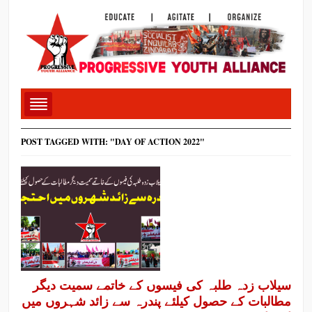
POST TAGGED WITH: "DAY OF ACTION 2022"
سیلاب زدہ طلبہ کی فیسوں کے خاتمے سمیت دیگر
مطالبات کے حصول کیلئے پندرہ سے زائد شہروں میں