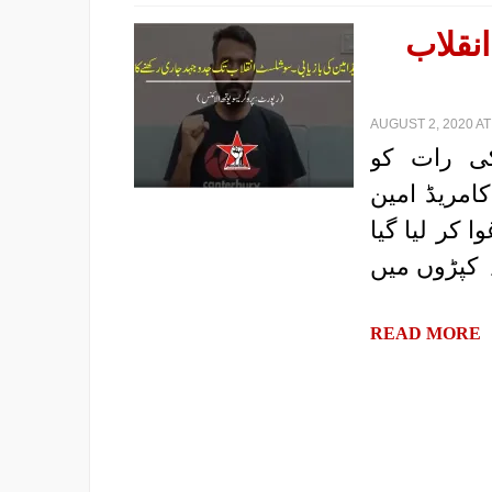
نقلاب
AUGUST 2, 2020 AT
|ئنس| 14 جولائی کی رات کو
امریڈ امین
 کر لیا گیا
ہ کپڑوں میں
READ MORE