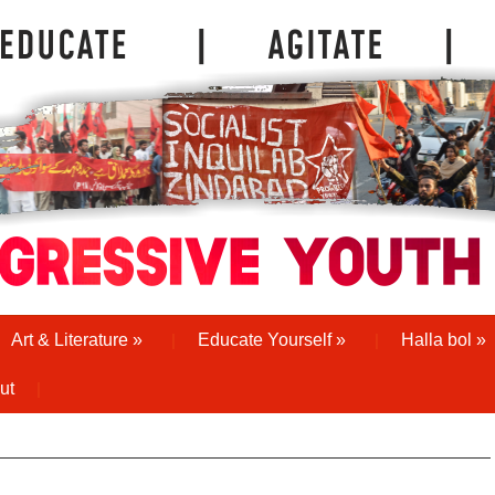
Art & Literature
»
Educate Yourself
»
Halla bol
»
ut