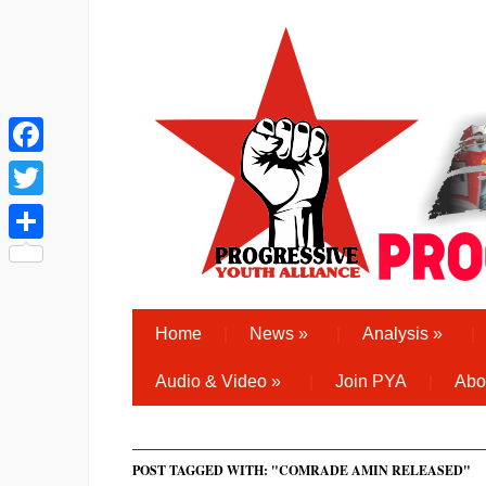
Facebook
Twitter
Share
Home
News
»
Analysis
»
Audio & Video
»
Join PYA
Abo
POST TAGGED WITH: "COMRADE AMIN RELEASED"