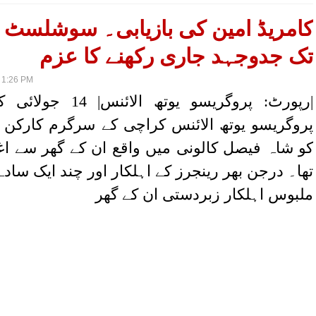
کامریڈ امین کی بازیابی۔ سوشلسٹ ا
تک جدوجہد جاری رکھنے کا عزم
 1:26 PM
رپورٹ: پروگریسو یوتھ الا
پروگریسو یوتھ الائنس کراچی کے سرگرم کارکن ک
کو شاہ فیصل کالونی میں واقع ان کے گھر سے اغوا
تھا۔ درجن بھر رینجرز کے اہلکار اور چند ایک ساد
ملبوس اہلکار زبردستی ان کے گھر