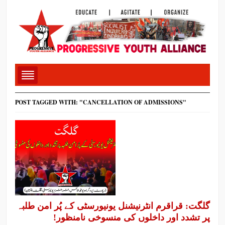
POST TAGGED WITH: "CANCELLATION OF ADMISSIONS"
گلگت: قراقرم انٹرنیشنل یونیورسٹی کے پُر امن طلبہ
پر تشدد اور داخلوں کی منسوخی نامنظور!