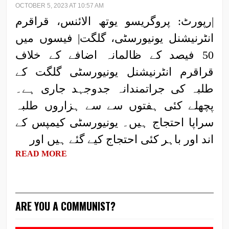
OCTOBER 5, 2023 AT 10:57 AM
|رپورٹ: پروگریسو یوتھ الائنس، قراقرم
انٹرنیشنل یونیورسٹی، گلگت| فیسوں میں
50 فیصد کے ظالمانہ اضافے کے خلاف
قراقرم انٹرنیشنل یونیورسٹی گلگت کے
طلبہ کی جراتمندانہ جدوجہد جاری ہے۔
پچھلے کئی ہفتوں سے سے ہزاروں طلبہ
سراپا احتجاج ہیں۔ یونیورسٹی کیمپس کے
اند اور باہر کئی احتجاج کیے گئے ہیں اور
READ MORE
ARE YOU A COMMUNIST?