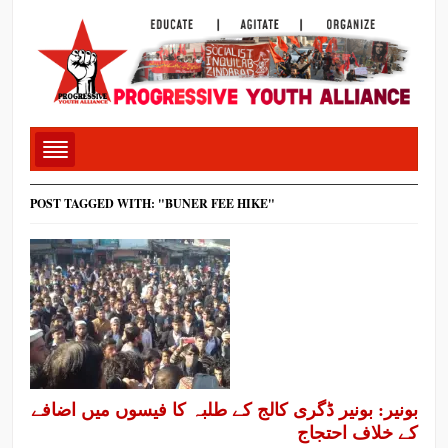
POST TAGGED WITH: "BUNER FEE HIKE"
بونیر: بونیر ڈگری کالج کے طلبہ کا فیسوں میں اضافے
کے خلاف احتجاج