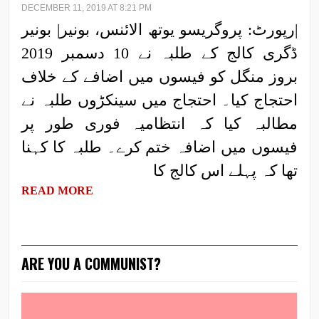
DECEMBER 11, 2019 AT 8:21 PM
|رپورٹ: پروگریسو یوتھ الائنس، بونیر| بونیر
ڈگری کالج کے طلبہ نے 10 دسمبر 2019
بروز منگل کو فیسوں میں اضافے کے خلاف
احتجاج کیا۔ احتجاج میں سینکڑوں طلبہ نے
مطالبہ کیا کہ انتظامیہ فوری طور پر
فیسوں میں اضافہ ختم کرے۔ طلبہ کا کہنا
تھا کہ پہلے اس کالج کا
READ MORE
ARE YOU A COMMUNIST?