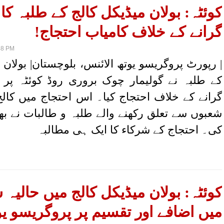
کوئٹہ: بولان میڈیکل کالج کے طلبہ کا
گرانے کے خلاف کامیاب احتجاج!
48 PM
| رپورٹ پروگریسو یوتھ الائنس، بلوچستان| بولان 
کے طلبہ نے گولیمار چوک بروری روڈ کوئٹہ پر
گرانے کے خلاف احتجاج کیا۔ اس احتجاج میں کال
شعبوں سے تعلق رکھنے والے طلبہ و طالبات نے ب
کی۔ احتجاج کے شرکاء کا ایک ہی مطالبہ
کوئٹہ: بولان میڈیکل کالج میں حالیہ 
میں اضافے اور تقسیم پر پروگریسو یو