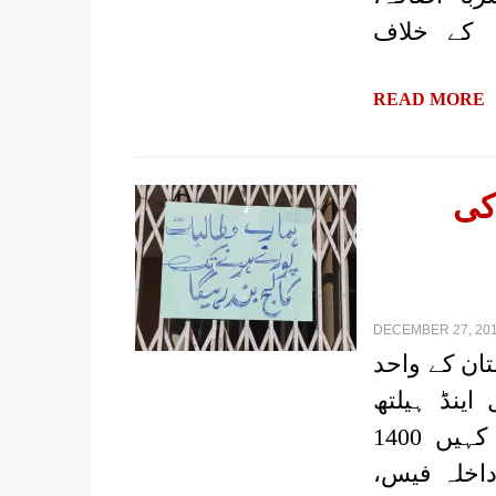
 کے خلاف
READ MORE
کی
DECEMBER 27, 201
تان کے واحد
اینڈ ہیلتھ
سائنسز کی تعلیمی فیسوں میں کہیں 350 تو کہیں 1400
داخلہ فیس،