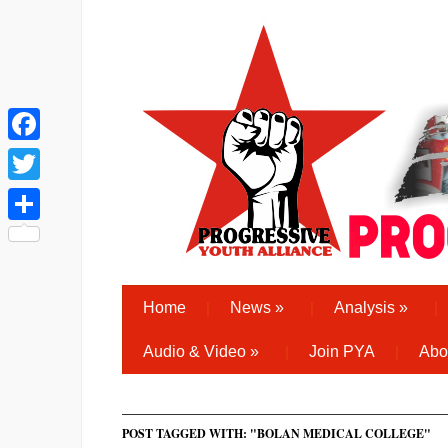
Facebook
Twitter
Share
Home
News
»
Analysis
»
Audio & Video
»
Join PYA
Abo
POST TAGGED WITH: "BOLAN MEDICAL COLLEGE"