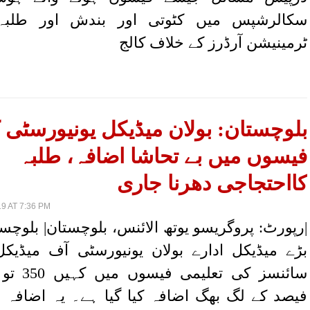
سکالرشپس میں کٹوتی اور بندش اور طلبہ
ٹرمینیشن آرڈرز کے خلاف کالج
بلوچستان: بولان میڈیکل یونیورسٹی 
فیسوں میں بے تحاشا اضافہ، طلبہ
کااحتجاجی دھرنا جاری
9 AT 7:36 PM
|رپورٹ: پروگریسو یوتھ الائنس، بلوچستان| بلوچس
بڑے میڈیکل ادارے بولان یونیورسٹی آف میڈیکل 
فیصد کے لگ بھگ اضافہ کیا گیا ہے۔ یہ اضافہ 