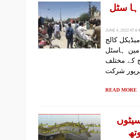
 ہا سٹل
JUNE 4, 2022 AT 8:
میڈیکل کالج
 مین ہاسٹل
ج کے مختلف
ھرپور شرکت
READ MORE
سیٹوں
تھ