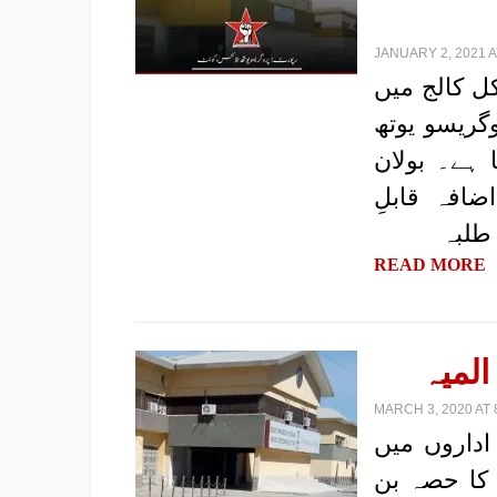
JANUARY 2, 2021 A
کل کالج میں
گریسو یوتھ
 ہے۔ بولان
ضافہ قابلِ
طلبہ
READ MORE
المیہ
MARCH 3, 2020 AT 
 اداروں میں
 کا حصہ بن