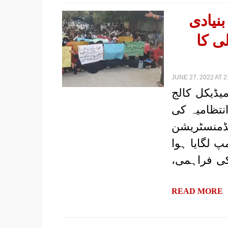
بنیادی
ی کا
JUNE 27, 2022 AT 2
میڈیکل کالج
انتظامیہ کی
یڈمنسٹریشن
 لگایا ہوا
ی فراہمی،
READ MORE