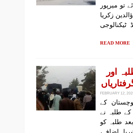
 تو میرپور
الدین زکریا
 ٹیکنالوجی
READ MORE
بہ اور
رفتاریاں
FEBRUARY 12, 2020
لوچستان کے
کے طلبہ نے
بعد طلبہ کو
با اضافہ،