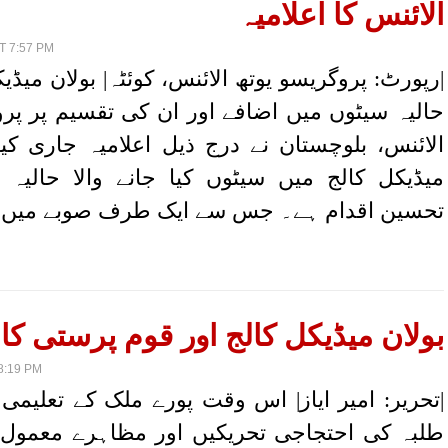
الائنس کا اعلامیہ
T 7:57 PM
|رپورٹ: پروگریسو یوتھ الائنس، کوئٹہ| بولان میڈی
حالیہ سیٹوں میں اضافے اور ان کی تقسیم پر پرو
الائنس، بلوچستان نے درج ذیل اعلامیہ جاری کیا
میڈیکل کالج میں سیٹوں کیا جانے والا حالیہ ا
تحسین اقدام ہے۔ جس سے ایک طرف صوبے میں 
بولان میڈیکل کالج اور قوم پرستی کا 
8:19 PM
|تحریر: امیر ایاز| اس وقت پورے ملک کے تعلیمی
طلبہ کی احتجاجی تحریکیں اور مظاہرے معمول