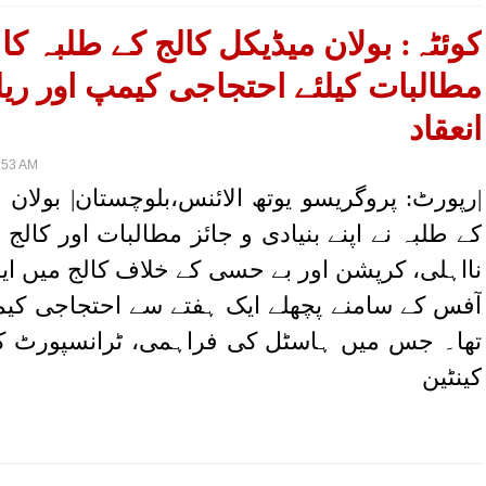
کوئٹہ: بولان میڈیکل کالج کے طلبہ کا 
مطالبات کیلئے احتجاجی کیمپ اور ریل
انعقاد
:53 AM
|رپورٹ: پروگریسو یوتھ الائنس،بلوچستان| بولان 
کے طلبہ نے اپنے بنیادی و جائز مطالبات اور کالج 
نااہلی، کرپشن اور بے حسی کے خلاف کالج میں ا
آفس کے سامنے پچھلے ایک ہفتے سے احتجاجی کیمپ
تھا۔ جس میں ہاسٹل کی فراہمی، ٹرانسپورٹ ک
کینٹین