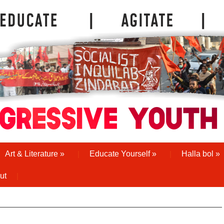
Art & Literature
»
Educate Yourself
»
Halla bol
»
ut