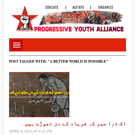
POST TAGGED WITH: "A BETTER WORLD IS POSSIBLE"
اک ذرا صبر کہ فریاد کے دن تھوڑے ہیں
APRIL 5, 2021 AT 4:15 PM