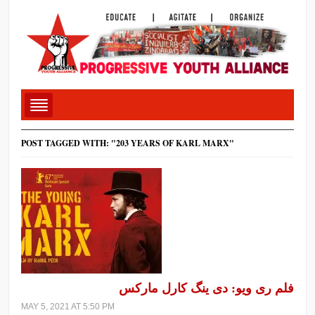
POST TAGGED WITH: "203 YEARS OF KARL MARX"
فلم ری ویو: دی ینگ کارل مارکس
MAY 5, 2021 AT 5:50 PM